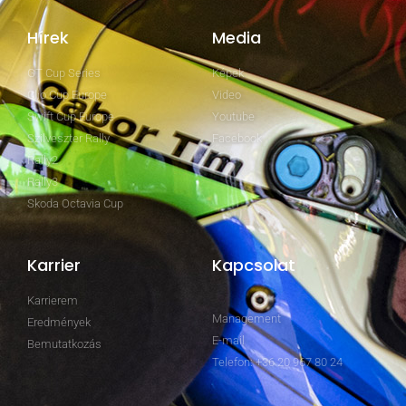
Hírek
Media
GT Cup Series
Képek
Clio Cup Europe
Video
Swift Cup Europe
Youtube
Szilveszter Rally
Facebook
Rally2
Rally3
Skoda Octavia Cup
Karrier
Kapcsolat
Karrierem
Management
Eredmények
E-mail
Bemutatkozás
Telefon: +36 20 967 80 24