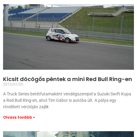
Kicsit döcögős péntek a mini Red Bull Ring-en
2013/07/05
A Truck Series betétfutamaként vendégszerepel a Suzuki Swift Kupa
a Red Bull Ring-en, ahol Tim Gábor is autóba ült. A pálya egy
rövidített verzióján zajlik
Olvass tovább »