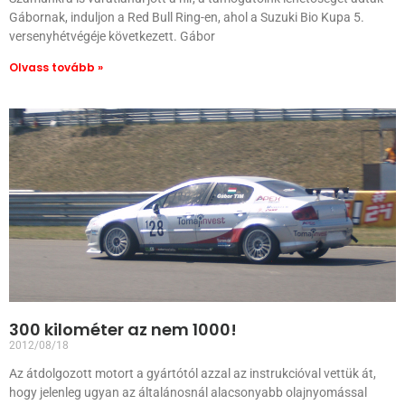
Gábornak, induljon a Red Bull Ring-en, ahol a Suzuki Bio Kupa 5.
versenyhétvégéje következett. Gábor
Olvass tovább »
300 kilométer az nem 1000!
2012/08/18
Az átdolgozott motort a gyártótól azzal az instrukcióval vettük át,
hogy jelenleg ugyan az általánosnál alacsonyabb olajnyomással