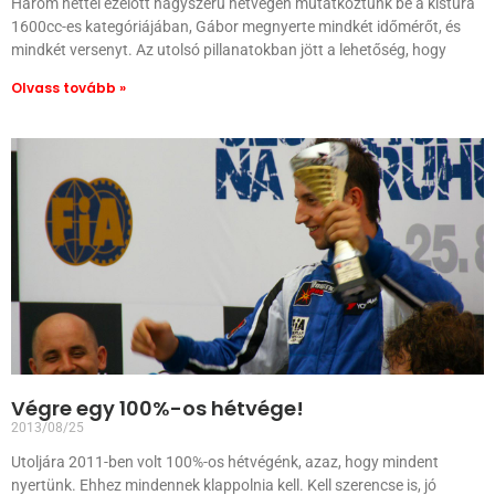
Három héttel ezelőtt nagyszerű hétvégén mutatkoztunk be a kistúra
1600cc-es kategóriájában, Gábor megnyerte mindkét időmérőt, és
mindkét versenyt. Az utolsó pillanatokban jött a lehetőség, hogy
Olvass tovább »
Végre egy 100%-os hétvége!
2013/08/25
Utoljára 2011-ben volt 100%-os hétvégénk, azaz, hogy mindent
nyertünk. Ehhez mindennek klappolnia kell. Kell szerencse is, jó