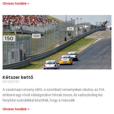
Olvass tovább »
Kétszer kettő
2013/07/07
A vasárnapi verseny előtt, a szombati versenyeken okulva, az FIA
emberei egy rövid válságstábot hívtak össze, és valószínűleg kis
fenyítési szándékkal közölték, hogy a második
Olvass tovább »