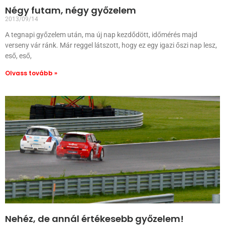
Négy futam, négy győzelem
2013/09/14
A tegnapi győzelem után, ma új nap kezdődött, időmérés majd
verseny vár ránk. Már reggel látszott, hogy ez egy igazi őszi nap lesz,
eső, eső,
Olvass tovább »
Nehéz, de annál értékesebb győzelem!