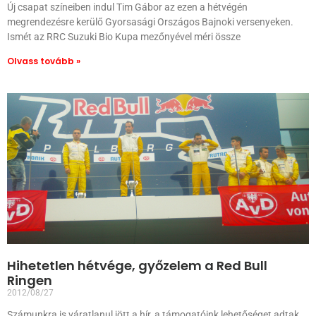
Új csapat színeiben indul Tim Gábor az ezen a hétvégén
megrendezésre kerülő Gyorsasági Országos Bajnoki versenyeken.
Ismét az RRC Suzuki Bio Kupa mezőnyével méri össze
Olvass tovább »
Hihetetlen hétvége, győzelem a Red Bull
Ringen
2012/08/27
Számunkra is váratlanul jött a hír, a támogatóink lehetőséget adtak