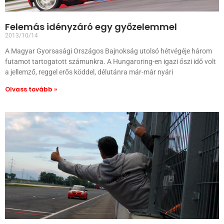
Felemás idényzáró egy győzelemmel
2013/10/14
A Magyar Gyorsasági Országos Bajnokság utolsó hétvégéje három
futamot tartogatott számunkra. A Hungaroring-en igazi őszi idő volt
a jellemző, reggel erős köddel, délutánra már-már nyári
Olvass tovább »