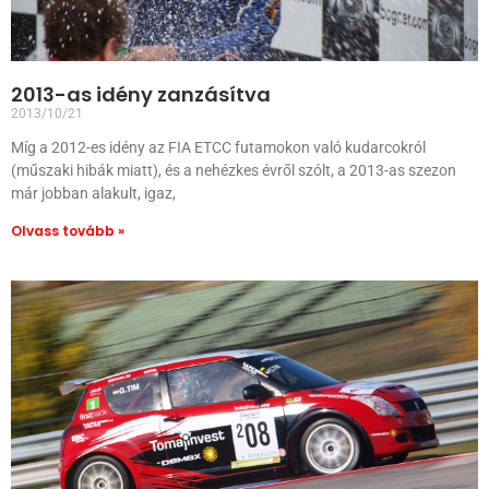
2013-as idény zanzásítva
2013/10/21
Míg a 2012-es idény az FIA ETCC futamokon való kudarcokról
(műszaki hibák miatt), és a nehézkes évről szólt, a 2013-as szezon
már jobban alakult, igaz,
Olvass tovább »