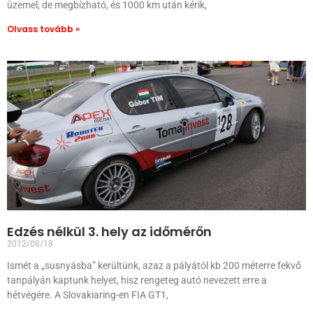
üzemel, de megbízható, és 1000 km után kérik,
Olvass tovább »
Edzés nélkül 3. hely az időmérőn
2012/08/18
Ismét a „susnyásba” kerültünk, azaz a pályától kb 200 méterre fekvő
tanpályán kaptunk helyet, hisz rengeteg autó nevezett erre a
hétvégére. A Slovakiaring-en FIA GT1,