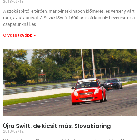
2013/09/13
A szokásoktól eltérően, már pénteki napon időmérés, és verseny várt
ránt, az új autóval. A Suzuki Swift 1600-as első komoly bevetése ez a
csapatunknál, és
Olvass tovább »
Újra Swift, de kicsit más, Slovakiaring
2013/09/12