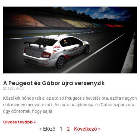
A Peugeot és Gábor újra versenyzik
2012/08/06
Közel két hónap telt el az utolsó Peugeot-s bevetés óta, azóta nagyon
sok minden megváltozott. Az autó tulajdonosai és Gábor szponzorai
úgy döntöttek, hogy saját
Olvass tovább »
« Előző
1
2
Következő »