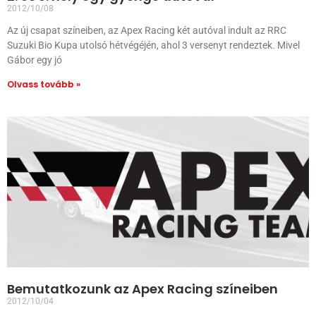
2012/10/08
Az új csapat színeiben, az Apex Racing két autóval indult az RRC
Suzuki Bio Kupa utolsó hétvégéjén, ahol 3 versenyt rendeztek. Mivel
Gábor egy jó
Olvass tovább »
Bemutatkozunk az Apex Racing színeiben
2012/10/04