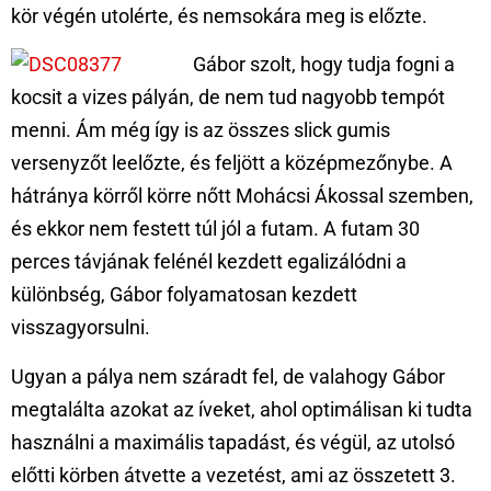
kör végén utolérte, és nemsokára meg is előzte.
Gábor szolt, hogy tudja fogni a
kocsit a vizes pályán, de nem tud nagyobb tempót
menni. Ám még így is az összes slick gumis
versenyzőt leelőzte, és feljött a középmezőnybe. A
hátránya körről körre nőtt Mohácsi Ákossal szemben,
és ekkor nem festett túl jól a futam. A futam 30
perces távjának felénél kezdett egalizálódni a
különbség, Gábor folyamatosan kezdett
visszagyorsulni.
Ugyan a pálya nem száradt fel, de valahogy Gábor
megtalálta azokat az íveket, ahol optimálisan ki tudta
használni a maximális tapadást, és végül, az utolsó
előtti körben átvette a vezetést, ami az összetett 3.