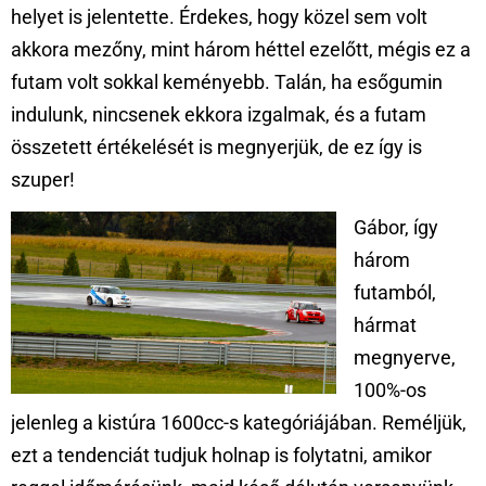
helyet is jelentette. Érdekes, hogy közel sem volt
akkora mezőny, mint három héttel ezelőtt, mégis ez a
futam volt sokkal keményebb. Talán, ha esőgumin
indulunk, nincsenek ekkora izgalmak, és a futam
összetett értékelését is megnyerjük, de ez így is
szuper!
Gábor, így
három
futamból,
hármat
megnyerve,
100%-os
jelenleg a kistúra 1600cc-s kategóriájában. Reméljük,
ezt a tendenciát tudjuk holnap is folytatni, amikor