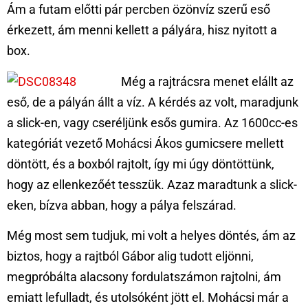
Ám a futam előtti pár percben özönvíz szerű eső
érkezett, ám menni kellett a pályára, hisz nyitott a
box.
Még a rajtrácsra menet elállt az
eső, de a pályán állt a víz. A kérdés az volt, maradjunk
a slick-en, vagy cseréljünk esős gumira. Az 1600cc-es
kategóriát vezető Mohácsi Ákos gumicsere mellett
döntött, és a boxból rajtolt, így mi úgy döntöttünk,
hogy az ellenkezőét tesszük. Azaz maradtunk a slick-
eken, bízva abban, hogy a pálya felszárad.
Még most sem tudjuk, mi volt a helyes döntés, ám az
biztos, hogy a rajtból Gábor alig tudott eljönni,
megpróbálta alacsony fordulatszámon rajtolni, ám
emiatt lefulladt, és utolsóként jött el. Mohácsi már a