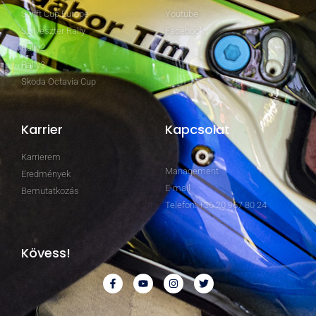
Swift Cup Europe
Youtube
Szilveszter Rally
Facebook
Rally2
Rally3
Skoda Octavia Cup
Karrier
Kapcsolat
Karrierem
Management
Eredmények
E-mail
Bemutatkozás
Telefon: +36 20 967 80 24
Kövess!