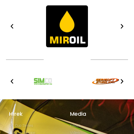
TOVÁBBI PARTNEREK
Hírek
Media
GT Cup Series
Képek
Clio Cup Europe
Video