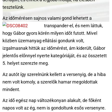
tesztelünk.
Az időmérésen sajnos valami gond lehetett a
transpander-el
, és nem láttuk,
hogy Gábor gyors körén milyen időt futott. Mivel
közben üzemanyag ellátási gondunk volt,
izgalmasnak hittük az időmérést, ám kiderült, Gábor
jelentős előnnyel nyerte kategóriáját, és az összetett
5. helyet szerezte meg.
Az autót így szerelnünk kellett a versenyig, de a hiba
nem volt komoly, a szerelők hamar megoldottak
mindent.
Az idő egész nap változékonyan alakult, de főként
napos volt az ég, nem is gondoltunk esős versenyre.