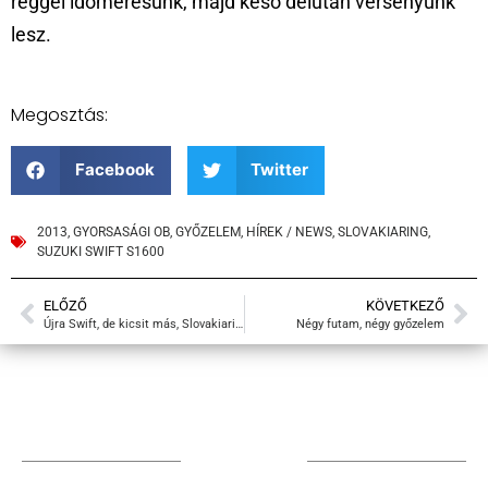
reggel időmérésünk, majd késő délután versenyünk
lesz.
Megosztás:
Facebook
Twitter
2013
,
GYORSASÁGI OB
,
GYŐZELEM
,
HÍREK / NEWS
,
SLOVAKIARING
,
SUZUKI SWIFT S1600
ELŐZŐ
KÖVETKEZŐ
Újra Swift, de kicsit más, Slovakiaring
Négy futam, négy győzelem
TÁMOGATÓIM