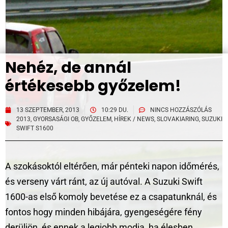
Nehéz, de annál
értékesebb győzelem!
13 SZEPTEMBER, 2013
10:29 DU.
NINCS HOZZÁSZÓLÁS
2013
,
GYORSASÁGI OB
,
GYŐZELEM
,
HÍREK / NEWS
,
SLOVAKIARING
,
SUZUKI
SWIFT S1600
A szokásoktól eltérően, már pénteki napon időmérés,
és verseny várt ránt, az új autóval. A Suzuki Swift
1600-as első komoly bevetése ez a csapatunknál, és
fontos hogy minden hibájára, gyengeségére fény
derüljön, és ennek a legjobb modja, ha élesben