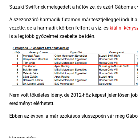
Suzuki Swift-nek melegedett a hűtővize, és ezért Gábornak v
A szezonzáró harmadik futamon már tesztjelleggel indult a 
vezette, de a harmadik körben felforrt a víz, és
kiállni kénysz
is a legtöbb győzelmet zsebelte be idén.
Nem volt tökéletes idény, de 2012-höz képest jelentősen jo
eredményt elérhetett.
Ebben az évben, a már szokásos slusszpoén vár még Gáborra