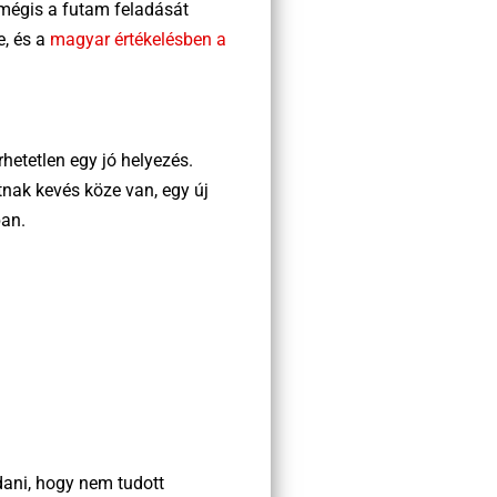
 mégis a futam feladását
e, és a
magyar értékelésben a
hetetlen egy jó helyezés.
tnak kevés köze van, egy új
ban.
dani, hogy nem tudott