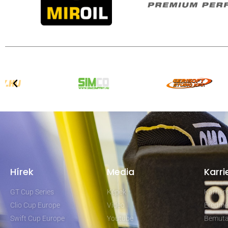
Hírek
Media
Karri
GT Cup Series
Képek
Karrie
Clio Cup Europe
Video
Eredmé
Swift Cup Europe
Youtube
Bemuta