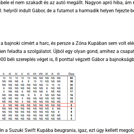
 kábele el nem szakadt és az autó megállt. Nagyon apró hiba, ám
0. helyről indult Gábor, de a futamot a harmadik helyen fejezte b
a bajnoki címért a harc, és persze a Zóna Kupában sem volt elér
en feladta a szolgálatot. Újból egy olyan gond, amihez a csapa
00 béli szereplés véget is, 8 ponttal végzett Gábor a bajnokság
 a Suzuki Swift Kupába beugrania, igaz, ezt úgy kellett megol