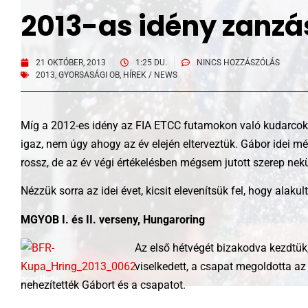
2013-as idény zanzá
21 OKTÓBER, 2013
1:25 DU.
NINCS HOZZÁSZÓLÁS
2013
,
GYORSASÁGI OB
,
HÍREK / NEWS
Míg a 2012-es idény az FIA ETCC futamokon való kudarcokró
igaz, nem úgy ahogy az év elején elterveztük. Gábor idei
rossz, de az év végi értékelésben mégsem jutott szerep nek
Nézzük sorra az idei évet, kicsit elevenítsük fel, hogy alaku
MGYOB I. és II. verseny, Hungaroring
Az első hétvégét bizakodva kezdtük,
viselkedett, a csapat megoldotta a
nehezítették Gábort és a csapatot.