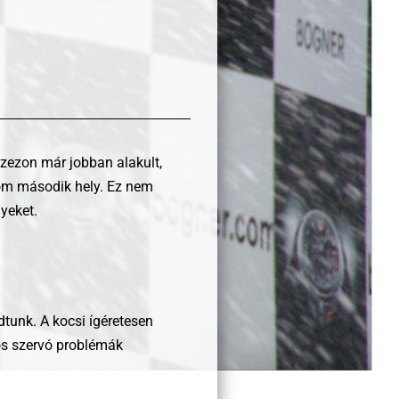
szezon már jobban alakult,
rom második hely. Ez nem
yeket.
dtunk. A kocsi ígéretesen
tos szervó problémák