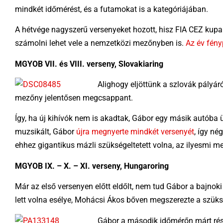
mindkét időmérést, és a futamokat is a kategóriájában.
A hétvége nagyszerű versenyeket hozott, hisz FIA CEZ kupa
számolni lehet vele a nemzetközi mezőnyben is.
Az év fény
MGYOB VII. és VIII. verseny, Slovakiaring
Alighogy eljöttünk a szlovák pályár
mezőny jelentősen megcsappant.
Így, ha új kihívók nem is akadtak, Gábor egy másik autóba ül
muzsikált, Gábor
újra megnyerte mindkét versenyét
, így né
ehhez gigantikus mázli szükségeltetett volna, az ilyesmi me
MGYOB IX. – X. – XI. verseny, Hungaroring
Már az első versenyen előtt eldőlt, nem tud Gábor a bajnok
lett volna esélye, Mohácsi Ákos bőven megszerezte a szük
Gábor a második időmérőn márt rész