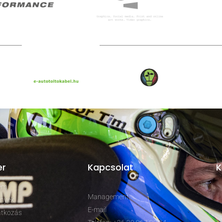
TOVÁBBI PARTNEREK
er
Kapcsolat
K
rem
Management
nyek
E-mail
tkozás