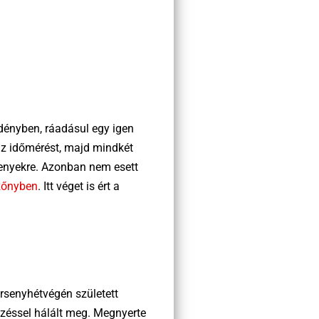
dényben, ráadásul egy igen
az időmérést, majd mindkét
senyekre. Azonban nem esett
ezőnyben
. Itt véget is ért a
ersenyhétvégén született
yzéssel hálált meg. Megnyerte