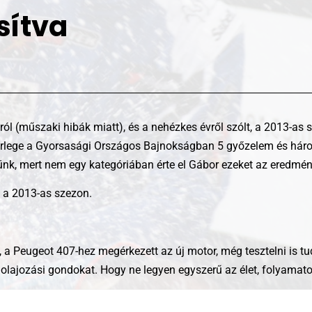
sítva
l (műszaki hibák miatt), és a nehézkes évről szólt, a 2013-as 
 mérlege a Gyorsasági Országos Bajnokságban 5 győzelem és há
ünk, mert nem egy kategóriában érte el Gábor ezeket az eredmén
lt a 2013-as szezon.
 a Peugeot 407-hez megérkezett az új motor, még tesztelni is tu
z olajozási gondokat. Hogy ne legyen egyszerű az élet, folyama