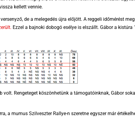
issza kellett vennie.
versenyző, de a melegedés újra előjött. A reggeli időmérést meg
erült.
Ezzel a bajnoki dobogó esélye is elszállt. Gábor a kistúra
bb volt. Rengeteget köszönhetünk a támogatóinknak, Gábor sokat
, a mumus Szilveszter Rallye-n szeretne egyszer már értékelhe