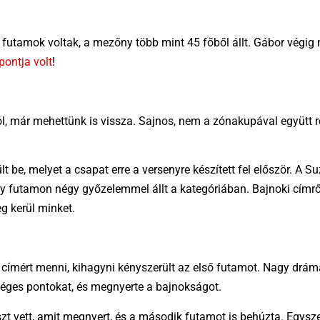
 futamok voltak, a mezőny több mint 45 főből állt. Gábor végig
pontja volt
!
ól, már mehettünk is vissza. Sajnos, nem a zónakupával együtt r
t be, melyet a csapat erre a versenyre készített fel először. A S
gy futamon négy győzelemmel állt a kategóriában. Bajnoki címről
g kerül minket.
i címért menni, kihagyni kényszerült az első futamot. Nagy drám
séges pontokat, és megnyerte a bajnokságot.
t vett, amit megnyert, és a második futamot is behúzta. Egyszer