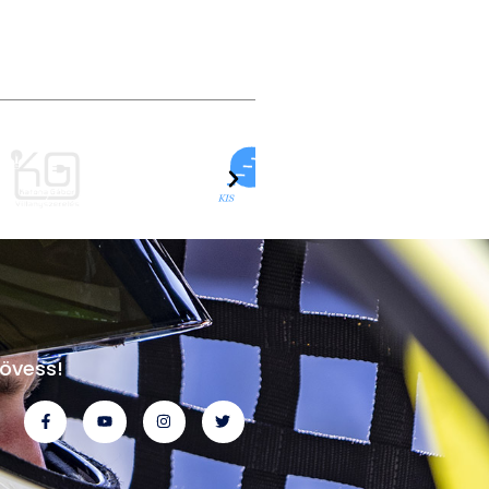
övess!