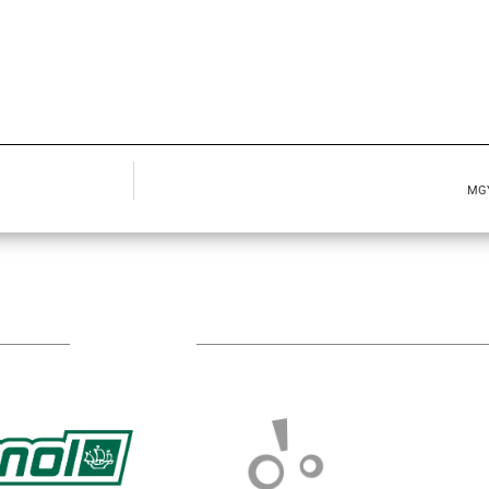
MGY
TÁMOGATÓIM