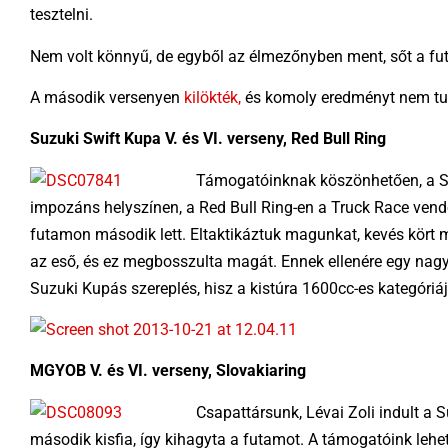
tesztelni.
Nem volt könnyű, de egyből az élmezőnyben ment, sőt a fut
A második versenyen
kilökték,
és komoly eredményt nem tud
Suzuki Swift Kupa V. és VI. verseny, Red Bull Ring
Támogatóinknak köszönhetően, a Su
impozáns helyszínen, a Red Bull Ring-en a Truck Race vend
futamon második lett. Eltaktikáztuk magunkat, kevés kört
az eső, és ez megbosszulta magát. Ennek ellenére egy nagy
Suzuki Kupás szereplés, hisz a kistúra 1600cc-es kategóriá
MGYOB V. és VI. verseny, Slovakiaring
Csapattársunk, Lévai Zoli indult a 
második kisfia, így kihagyta a futamot. A támogatóink lehe