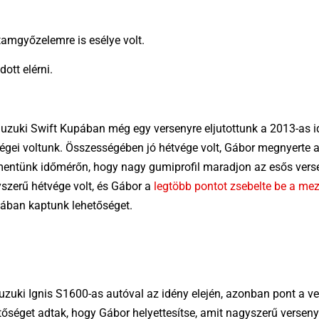
amgyőzelemre is esélye volt.
ott elérni.
zuki Swift Kupában még egy versenyre eljutottunk a 2013-as i
égei voltunk. Összességében jó hétvége volt, Gábor megnyerte 
 mentünk időmérőn, hogy nagy gumiprofil maradjon az esős ver
szerű hétvége volt, és Gábor a
legtöbb pontot zsebelte be a m
jában kaptunk lehetőséget.
Suzuki Ignis S1600-as autóval az idény elején, azonban pont a v
tőséget adtak, hogy Gábor helyettesítse, amit nagyszerű versen