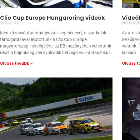
Clio Cup Europe Hungaroring videók
Videó
2022/08/10
2021/10/
Idén közösségi adományozás segítségével, a szurkolók
Az utols
támogatásával eljutottunk a Clio Cup Europe
nélküli v
magyarországi hétvégéjére, az EB mezőnyében vehettünk
voltunk. 
részt a bajnokság idei nyolcadik hétvégéjén. Fantasztikus
kocsira
Olvass tovább »
Olvass t