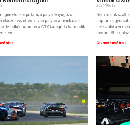
k Németországból
Videók a Slo
18
2024/06/18
ringen először jártam, a pálya lenyűgöző.
Nem rólunk szólt a
n először vezettem olyan pályán aminek ovál
naptár leggyorsab
 van. Mindkét futamon a GTX kategória harmadik
beleszólni a versen
zereztem
motorerőben, hisz 
ovább »
Olvass tovább »