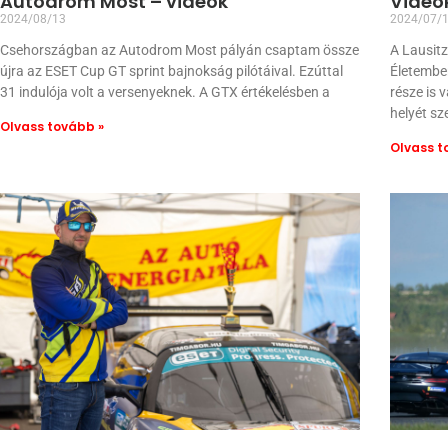
Autodrom Most – videók
Videó
2024/08/13
2024/07/
Csehországban az Autodrom Most pályán csaptam össze
A Lausitz
újra az ESET Cup GT sprint bajnokság pilótáival. Ezúttal
Életembe
31 indulója volt a versenyeknek. A GTX értékelésben a
része is
helyét s
Olvass tovább »
Olvass t