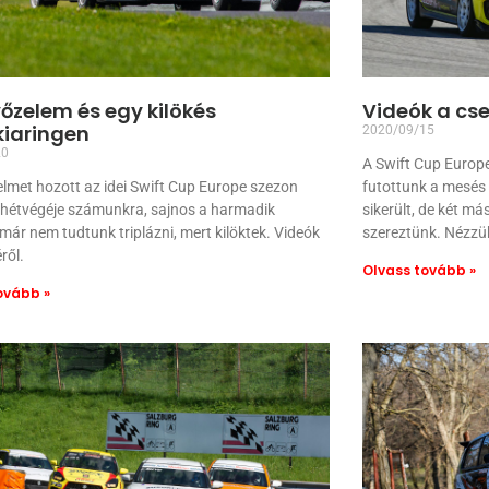
őzelem és egy kilökés
Videók a cs
kiaringen
2020/09/15
20
A Swift Cup Europ
lmet hozott az idei Swift Cup Europe szezon
futottunk a mesés
 hétvégéje számunkra, sajnos a harmadik
sikerült, de két má
ár nem tudtunk triplázni, mert kilöktek. Videók
szereztünk. Nézzü
ről.
Olvass tovább »
ovább »