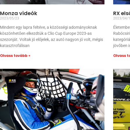
Monza videók
RX els
2023/05/23
2023/04/
Mindent egy lapra feltéve, a közösségi adományoknak
Életemben
köszönhetően elkezdtük a Clio Cup Europe 2023-as
Rabócsir
szezonját. Voltak jó előjelek, az autó nagyon jó volt, mégis
kategóriá
katasztrofálisan
jövőben i
Olvass tovább »
Olvass t