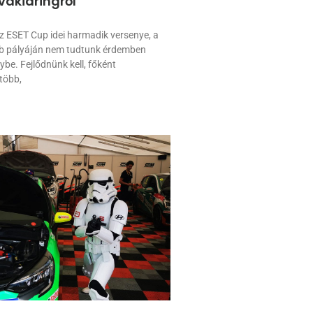
vakiaringről
z ESET Cup idei harmadik versenye, a
b pályáján nem tudtunk érdemben
ybe. Fejlődnünk kell, főként
több,