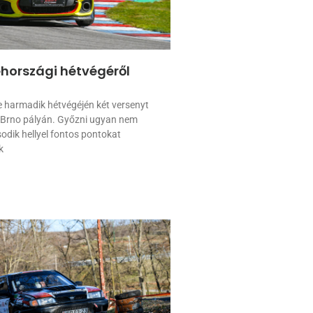
ehországi hétvégéről
e harmadik hétvégéjén két versenyt
 Brno pályán. Győzni ugyan nem
sodik hellyel fontos pontokat
k