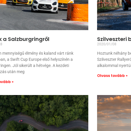
 a Salzburgringről
Szilveszteri 
28
2020/01/08
n mennyiségű élmény és kaland várt ránk
Hoztunk néhány bels
an, a Swift Cup Europe első helyszínén a
Szilveszter Rallye
ingen. Jól sikerült a hétvége. A kezdeti
alkalommal nyertü
zás után meg
Olvass tovább »
ovább »