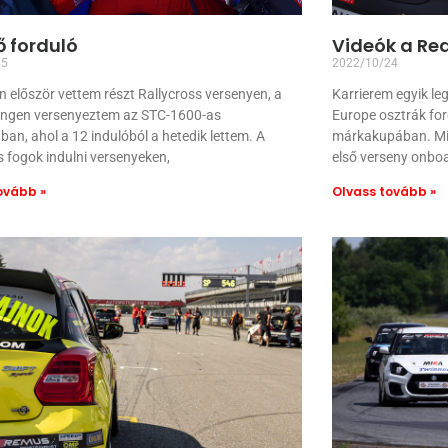
ő forduló
Videók a Red
15
2022/10/24
 először vettem részt Rallycross versenyen, a
Karrierem egyik le
ingen versenyeztem az STC-1600-as
Europe osztrák for
ban, ahol a 12 indulóból a hetedik lettem. A
márkakupában. Min
s fogok indulni versenyeken,
első verseny onbo
ovább »
Olvass tovább »