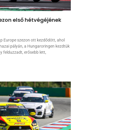
ezon első hétvégéjének
p Europe szezon ott kezdődött, ahol
A hazai pályán, a Hungaroringen kezdtük
y felduzzadt, erősebb lett,