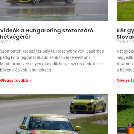
Videók a Hungaroring szezonzáró
Két gy
hétvégéről
Slova
2020/11/02
2020/10/
Szombaton két száraz pályás versenyünk volt, vasárnap
Két győze
pedig kora reggel szakadó esőben versenyeztünk.
negyedik
Mindhárom versenyen második helyet szereztünk, de ez
futamon m
bőven elég volt a bajnokság
a hétvégé
Olvass tovább »
Olvass t