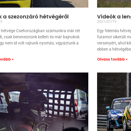
k a szezonzáró hétvégéről
Videók a len
05
2021/07/19
ó hétvége Csehországban számunkra már tét
Egy felemás hétvé
olt, csak beneveznünk kellett és már bajnokok
futamot sikerült m
Így nem id volt rajtunk nyomás, vigyáztunk a
versenyért, ahol ki
ebben a hétvégébe
ovább »
Olvass tovább »