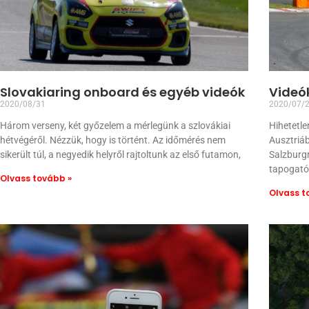
Slovakiaring onboard és egyéb videók
Videók
2020/08/31
2020/07/
Három verseny, két győzelem a mérlegünk a szlovákiai
Hihetetle
hétvégéről. Nézzük, hogy is történt. Az időmérés nem
Ausztriáb
sikerült túl, a negyedik helyről rajtoltunk az első futamon,
Salzburgr
tapogató
Olvass tovább »
Olvass t