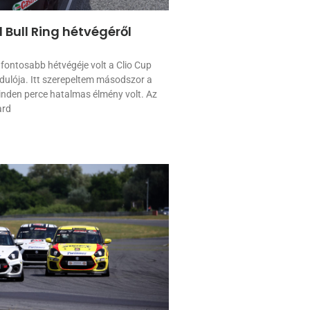
 Bull Ring hétvégéről
gfontosabb hétvégéje volt a Clio Cup
dulója. Itt szerepeltem másodszor a
den perce hatalmas élmény volt. Az
ard