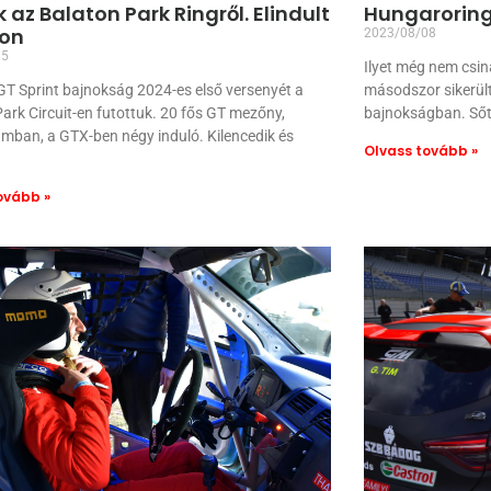
 az Balaton Park Ringről. Elindult
Hungaroring
zon
2023/08/08
15
Ilyet még nem csinál
T Sprint bajnokság 2024-es első versenyét a
másodszor sikerült 
ark Circuit-en futottuk. 20 fős GT mezőny,
bajnokságban. Sőt
mban, a GTX-ben négy induló. Kilencedik és
Olvass tovább »
ovább »