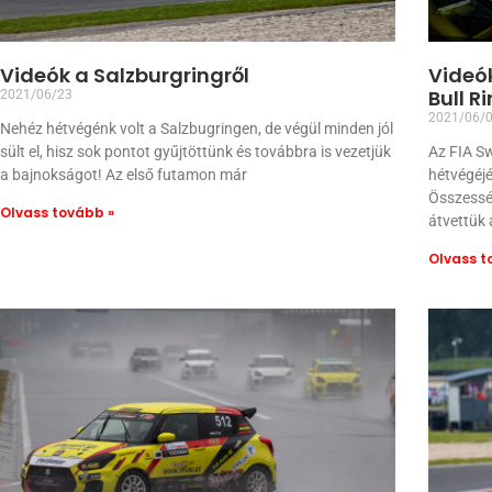
Videók a Salzburgringről
Videó
Bull R
2021/06/23
2021/06/
Nehéz hétvégénk volt a Salzbugringen, de végül minden jól
sült el, hisz sok pontot gyűjtöttünk és továbbra is vezetjük
Az FIA S
a bajnokságot! Az első futamon már
hétvégéjé
Összesség
Olvass tovább »
átvettük 
Olvass t