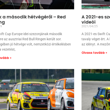
k a második hétvégéről – Red
A 2021-es sz
ing
videói
09
2021/04/25
wift Cup Europe idei szezonjának második
A 2021-es Swift Cu
re az ausztriai Red Bull Ringen került sor.
tavaly véget ért. 
ében jó hétvége volt, nemzetközi értékelésben
az idényt. A mezőn
a vezetést,
Olvass tovább »
ovább »