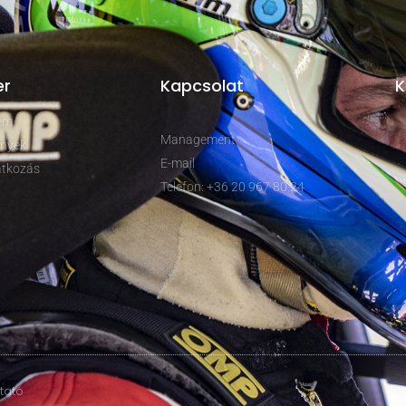
er
Kapcsolat
K
rem
Management
nyek
E-mail
tkozás
Telefon: +36 20 967 80 24
ztató