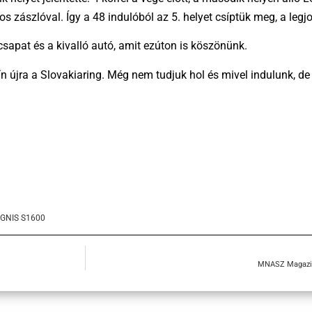
iros zászlóval. Így a 48 indulóból az 5. helyet csíptük meg, a leg
csapat és a kivalló autó, amit ezúton is köszönünk.
 újra a Slovakiaring. Még nem tudjuk hol és mivel indulunk, de 
IGNIS S1600
MNASZ Magazin,