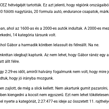
CEZ hétvégéjét tartották. Ez azt jelenti, hogy régiónk országaib
30 fölötti nagytúrás, 20 formula autó, endurance csapatok, má
an, ahol az 1600-as és a 2000-es autók indultak. A 2000-es mez
rkedni, 14 kategória társunk volt.
ol Gábor a harmadik körében lelassult és félreállt. Na ne.
onkrétan idegbajt kaptunk. Az nem lehet, hogy Gábor ránéz egy 
t állt félre.
y 2:29-es időt, amiről halvány fogalmunk nem volt, hogy mire jó
udtuk, hogy jó irányba mozgunk.
 zajlott, de még a slick kellett. Nem akartunk gumit pazarolni, 
időben kiengedni a kocsit nem egyszerű. Ezt nem lehet tökéletese
l nyerte a kategóriát, 2:27:477-es ideje az összetett 11. rajthely