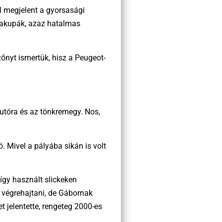
ól megjelent a gyorsasági
rkakupák, azaz hatalmas
őnyt ismertük, hisz a Peugeot-
autóra és az tönkremegy. Nos,
. Mivel a pályába sikán is volt
így használt slickeken
n végrehajtani, de Gábornak
et jelentette, rengeteg 2000-es