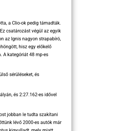
otta, a Clio-ok pedig támadták.
 Ez csatározást végül az egyik
on az Ignis nagyon strapabíró,
höngött, hisz egy előkelő
za. A kategóriát 48 mp-es
ülső sérüléseket, és
lyán, és 2:27.162-es idővel
ost jobban le tudta szakítani
előttünk lévő 2000-es autók már
otus kigyulladt, mely miatt