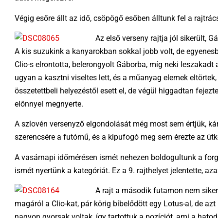
Végig esőre állt az idő, csöpögő esőben álltunk fel a rajtrá
Az első verseny rajtja jól sikerült, 
A kis suzukink a kanyarokban sokkal jobb volt, de egyenesb
Clio-s elrontotta, belerongyolt Gáborba, míg neki leszakadt
ugyan a kasztni viseltes lett, és a műanyag elemek eltörte
összetettbeli helyezéstől esett el, de végül higgadtan fejezt
előnnyel megnyerte.
A szlovén versenyző elgondolását még most sem értjük, kár v
szerencsére a futómű, és a kipufogó meg sem érezte az ütk
A vasárnapi időmérésen ismét nehezen boldogultunk a forga
ismét nyertünk a kategóriát. Ez a 9. rajthelyet jelentette, aza
A rajt a második futamon nem sikerül
magáról a Clio-kat, pár körig bíbelődött egy Lotus-al, de az
nagyon gyorsak voltak, így tartottuk a pozíciót, ami a hatodi