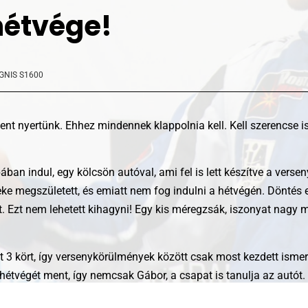
hétvége!
IGNIS S1600
nt nyertünk. Ehhez mindennek klappolnia kell. Kell szerencse is
an indul, egy kölcsön autóval, ami fel is lett készítve a versen
ke megszületett, és emiatt nem fog indulni a hétvégén. Döntés elő
ót. Ezt nem lehetett kihagyni! Egy kis méregzsák, iszonyat nagy 
 3 kört, így versenykörülmények között csak most kezdett ismer
 hétvégét ment, így nemcsak Gábor, a csapat is tanulja az autót