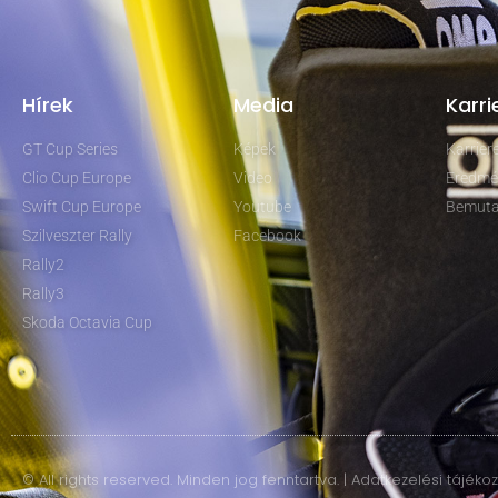
Hírek
Media
Karri
GT Cup Series
Képek
Karrie
Clio Cup Europe
Video
Eredmé
Swift Cup Europe
Youtube
Bemuta
Szilveszter Rally
Facebook
Rally2
Rally3
Skoda Octavia Cup
© All rights reserved. Minden jog fenntartva. | Adatkezelési tájéko