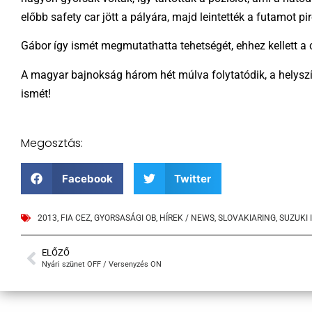
előbb safety car jött a pályára, majd leintették a futamot p
Gábor így ismét megmutathatta tehetségét, ehhez kellett a 
A magyar bajnokság három hét múlva folytatódik, a helyszín
ismét!
Megosztás:
Facebook
Twitter
2013
,
FIA CEZ
,
GYORSASÁGI OB
,
HÍREK / NEWS
,
SLOVAKIARING
,
SUZUKI 
ELŐZŐ
Nyári szünet OFF / Versenyzés ON