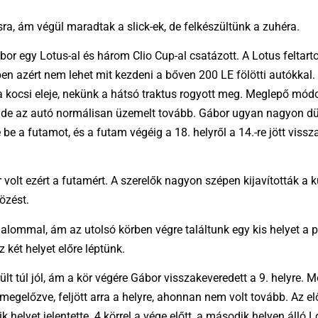
csra, ám végül maradtak a slick-ek, de felkészültünk a zuhéra.
Gábor egy Lotus-al és három Clio Cup-al csatázott. A Lotus feltart
en azért nem lehet mit kezdeni a bőven 200 LE fölötti autókkal.
 a kocsi eleje, nekünk a hátsó traktus rogyott meg. Meglepő mód
k, de az autó normálisan üzemelt tovább. Gábor ugyan nagyon dü
e be a futamot, és a futam végéig a 18. helyről a 14.-re jött viss
olt ezért a futamért. A szerelők nagyon szépen kijavították a k
özést.
lommal, ám az utolsó körben végre találtunk egy kis helyet a pá
z két helyet előre léptünk.
t túl jól, ám a kör végére Gábor visszakeveredett a 9. helyre. M
t megelőzve, feljött arra a helyre, ahonnan nem volt tovább. Az 
k helyet jelentette. 4 körrel a vége előtt, a második helyen álló L