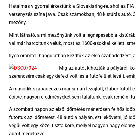
Hatalmas vigyorral érkeztünk a Slovakiaring-re, ahol az FIA 
versenyzés színe java. Csak számokban, 48 kistúrás autó, 
mezőny.
Mint látható, a mi mezőnyünk volt a legnépesebb a kistúráb
val már harcoltunk velük, most az 1600-asokkal kellett isme
Ilyen örömteli hangulatban kezdtük az első szabadedzést, ah
Míg az autót kihozták a pályáról, k
szerencsére csak egy defekt volt, és a futófelület levált, emiat
A második szabadedzés már simán lezajlott, Gábor futott eg
építve, nagyon eredményeket sem találtunk, csak remélni t
A szombati napon az első időmérés már erősen felhős időben
futottuk az időmérést. 48 autó a pályán, ezt lekövetni, jó 
végül volt egy közel tiszta köre, mellyel nagyon nagy előnnye
autót megelőzve.