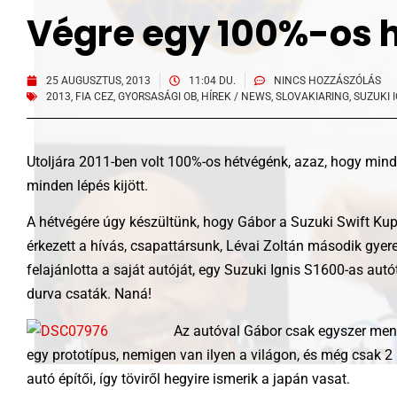
Végre egy 100%-os 
25 AUGUSZTUS, 2013
11:04 DU.
NINCS HOZZÁSZÓLÁS
2013
,
FIA CEZ
,
GYORSASÁGI OB
,
HÍREK / NEWS
,
SLOVAKIARING
,
SUZUKI 
Utoljára 2011-ben volt 100%-os hétvégénk, azaz, hogy minde
minden lépés kijött.
A hétvégére úgy készültünk, hogy Gábor a Suzuki Swift Kupáb
érkezett a hívás, csapattársunk, Lévai Zoltán második gyere
felajánlotta a saját autóját, egy Suzuki Ignis S1600-as aut
durva csaták. Naná!
Az autóval Gábor csak egyszer ment
egy prototípus, nemigen van ilyen a világon, és még csak 2
autó építői, így töviről hegyire ismerik a japán vasat.