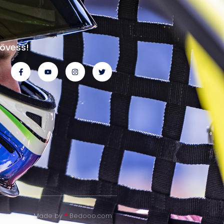
övess!
Made by
*
Bedooo.com