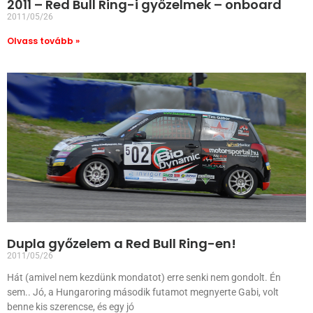
2011 – Red Bull Ring-i győzelmek – onboard
2011/05/26
Olvass tovább »
Dupla győzelem a Red Bull Ring-en!
2011/05/26
Hát (amivel nem kezdünk mondatot) erre senki nem gondolt. Én
sem.. Jó, a Hungaroring második futamot megnyerte Gabi, volt
benne kis szerencse, és egy jó