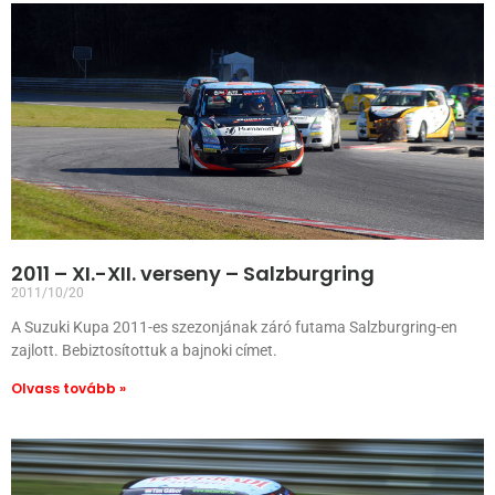
2011 – XI.-XII. verseny – Salzburgring
2011/10/20
A Suzuki Kupa 2011-es szezonjának záró futama Salzburgring-en
zajlott. Bebiztosítottuk a bajnoki címet.
Olvass tovább »