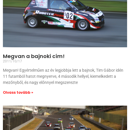
Megvan a bajnoki cím!
2011/10/17
Megvan! Egyértelműen az év legjobbja lett a bajnok, Tim Gábor idén
11 futamból hatot megnyerve, 4 második hellyel, kiemelkedett a
mezőnyből, és nagy előnnyel megszerezte
Olvass tovább »