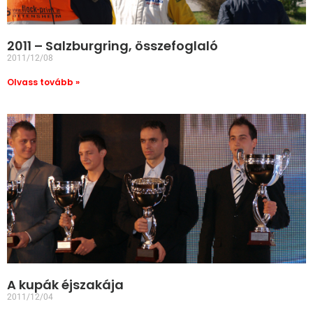
2011 – Salzburgring, összefoglaló
2011/12/08
Olvass tovább »
A kupák éjszakája
2011/12/04