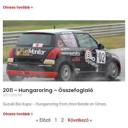
Olvass tovább »
2011 – Hungaroring – Összefoglaló
2011/05/08
Suzuki Bio Kupa – Hungaroring from Imre Bende on Vimeo.
Olvass tovább »
« Előző
1
2
Következő »