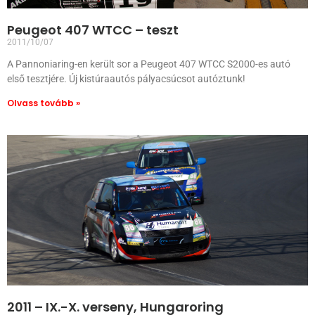
Peugeot 407 WTCC – teszt
2011/10/07
A Pannoniaring-en került sor a Peugeot 407 WTCC S2000-es autó
első tesztjére. Új kistúraautós pályacsúcsot autóztunk!
Olvass tovább »
2011 – IX.-X. verseny, Hungaroring