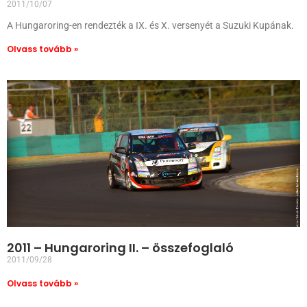
2011/10/07
A Hungaroring-en rendezték a IX. és X. versenyét a Suzuki Kupának.
Olvass tovább »
2011 – Hungaroring II. – összefoglaló
2011/09/28
Olvass tovább »