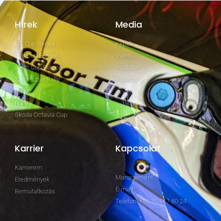
Hírek
Media
GT Cup Series
Képek
Clio Cup Europe
Video
Swift Cup Europe
Youtube
Szilveszter Rally
Facebook
Rally2
Rally3
Skoda Octavia Cup
Karrier
Kapcsolat
Karrierem
Management
Eredmények
E-mail
Bemutatkozás
Telefon: +36 20 967 80 24