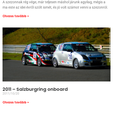
A szezonnak rég vége, már teljesen máshol járunk agyilag, mégis a
ma este az idei évről szólt ismét, és jó volt számot venni a szezonról.
Olvass tovább »
2011 – Salzburgring onboard
2011/10/20
Olvass tovább »