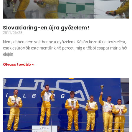
Slovakiaring-en újra győzelem!
2011/06/28
Nem, ebben nem volt benne a győzelem. Későn kezdtük a tesztelést,
csak csütörtök este mentünk 45 percet, míg a többi csapat már a hét
elején
Olvass tovább »