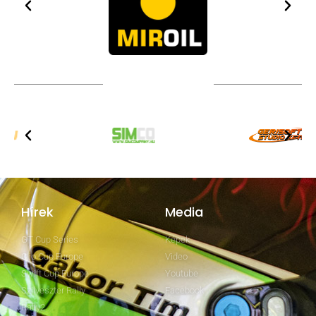
TOVÁBBI PARTNEREK
Hírek
Media
GT Cup Series
Képek
Clio Cup Europe
Video
Swift Cup Europe
Youtube
Szilveszter Rally
Facebook
Rally2