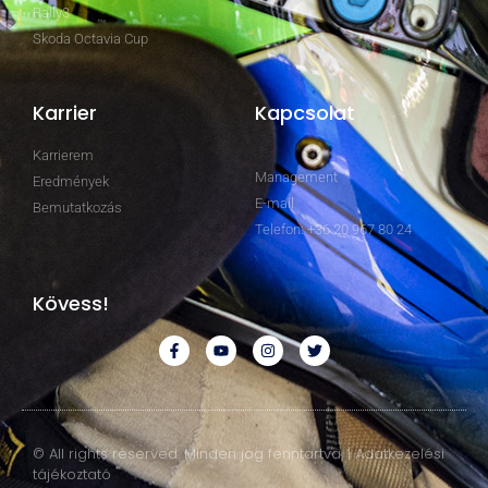
Rally3
Skoda Octavia Cup
Karrier
Kapcsolat
Karrierem
Management
Eredmények
E-mail
Bemutatkozás
Telefon: +36 20 967 80 24
Kövess!
© All rights reserved. Minden jog fenntartva. | Adatkezelési
tájékoztató