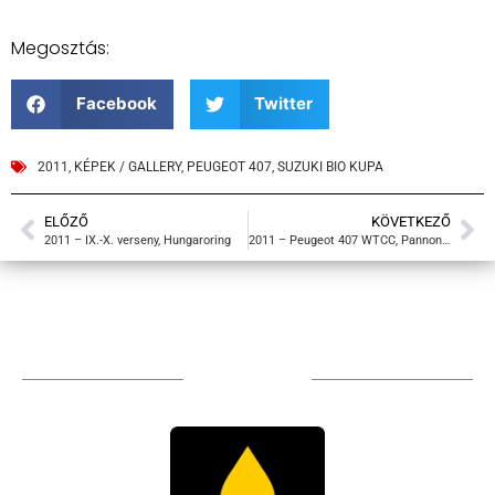
Megosztás:
Facebook
Twitter
2011
,
KÉPEK / GALLERY
,
PEUGEOT 407
,
SUZUKI BIO KUPA
ELŐZŐ
KÖVETKEZŐ
2011 – IX.-X. verseny, Hungaroring
2011 – Peugeot 407 WTCC, Pannoniaring – teszt beszámoló
TÁMOGATÓIM