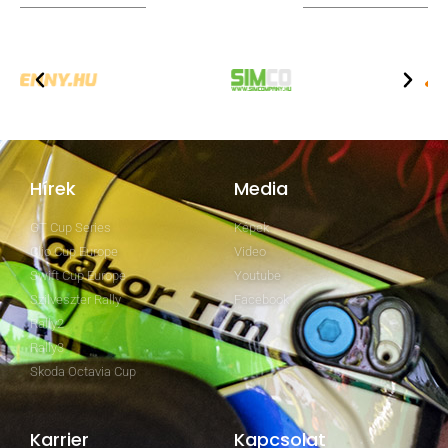
TOVÁBBI PARTNEREK
Hírek
Media
GT Cup Series
Képek
Clio Cup Europe
Video
Swift Cup Europe
Youtube
Szilveszter Rally
Facebook
Rally2
Rally3
Skoda Octavia Cup
Karrier
Kapcsolat