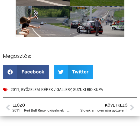
Megosztás:
Facebook
Twitter
2011
,
GYŐZELEM
,
KÉPEK / GALLERY
,
SUZUKI BIO KUPA
ELŐZŐ
KÖVETKEZŐ
2011 – Red Bull Ring-i győzelmek – onboard
Slovakiaring-en újra győzelem!