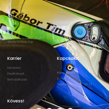
GT Cup Series
Képek
Clio Cup Europe
Video
Swift Cup Europe
Youtube
Szilveszter Rally
Facebook
Rally2
Rally3
Skoda Octavia Cup
Karrier
Kapcsolat
Karrierem
Management
Eredmények
E-mail
Bemutatkozás
Telefon: +36 20 967 80 24
Kövess!