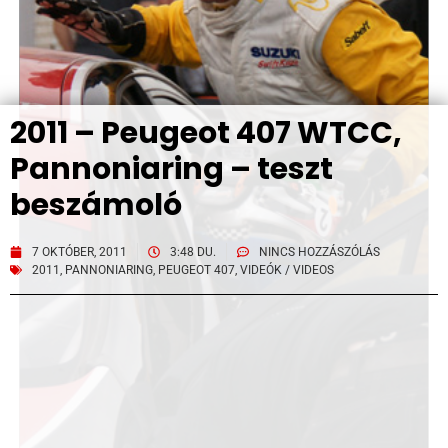
2011 – Peugeot 407 WTCC,
Pannoniaring – teszt
beszámoló
7 OKTÓBER, 2011
3:48 DU.
NINCS HOZZÁSZÓLÁS
2011
,
PANNONIARING
,
PEUGEOT 407
,
VIDEÓK / VIDEOS