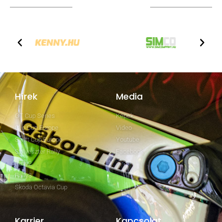
TOVÁBBI PARTNEREK
Hírek
Media
GT Cup Series
Képek
Clio Cup Europe
Video
Swift Cup Europe
Youtube
Szilveszter Rally
Facebook
Rally2
Rally3
Skoda Octavia Cup
Karrier
Kapcsolat