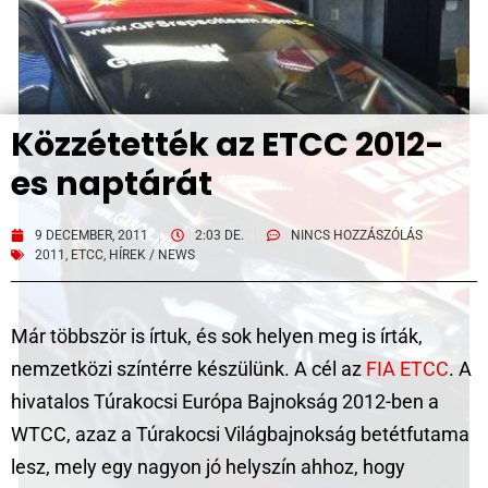
Közzétették az ETCC 2012-
es naptárát
9 DECEMBER, 2011
2:03 DE.
NINCS HOZZÁSZÓLÁS
2011
,
ETCC
,
HÍREK / NEWS
Már többször is írtuk, és sok helyen meg is írták,
nemzetközi színtérre készülünk. A cél az
FIA ETCC
. A
hivatalos Túrakocsi Európa Bajnokság 2012-ben a
WTCC, azaz a Túrakocsi Világbajnokság betétfutama
lesz, mely egy nagyon jó helyszín ahhoz, hogy