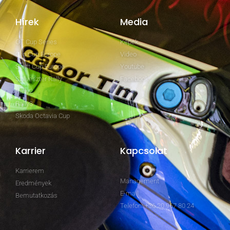
Hírek
Media
GT Cup Series
Képek
Clio Cup Europe
Video
Swift Cup Europe
Youtube
Szilveszter Rally
Facebook
Rally2
Rally3
Skoda Octavia Cup
Karrier
Kapcsolat
Karrierem
Management
Eredmények
E-mail
Bemutatkozás
Telefon: +36 20 967 80 24