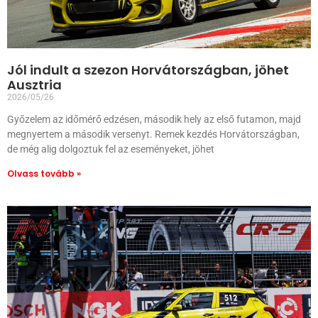
Jól indult a szezon Horvátországban, jöhet
Ausztria
2026/05/26
Győzelem az időmérő edzésen, második hely az első futamon, majd
megnyertem a második versenyt. Remek kezdés Horvátországban,
de még alig dolgoztuk fel az eseményeket, jöhet
Olvass tovább »