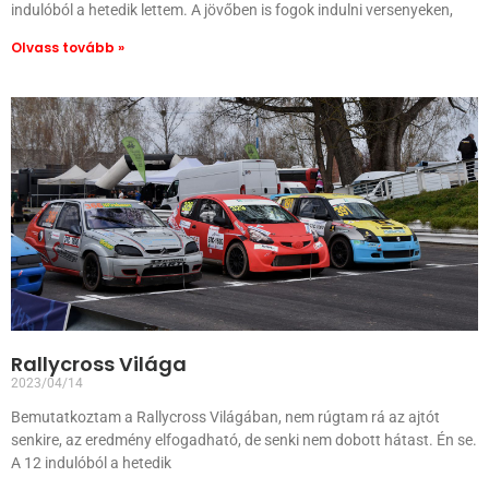
indulóból a hetedik lettem. A jövőben is fogok indulni versenyeken,
Olvass tovább »
Rallycross Világa
2023/04/14
Bemutatkoztam a Rallycross Világában, nem rúgtam rá az ajtót
senkire, az eredmény elfogadható, de senki nem dobott hátast. Én se.
A 12 indulóból a hetedik