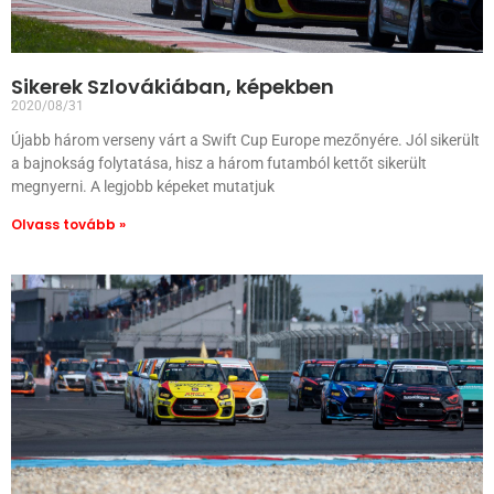
Sikerek Szlovákiában, képekben
2020/08/31
Újabb három verseny várt a Swift Cup Europe mezőnyére. Jól sikerült
a bajnokság folytatása, hisz a három futamból kettőt sikerült
megnyerni. A legjobb képeket mutatjuk
Olvass tovább »