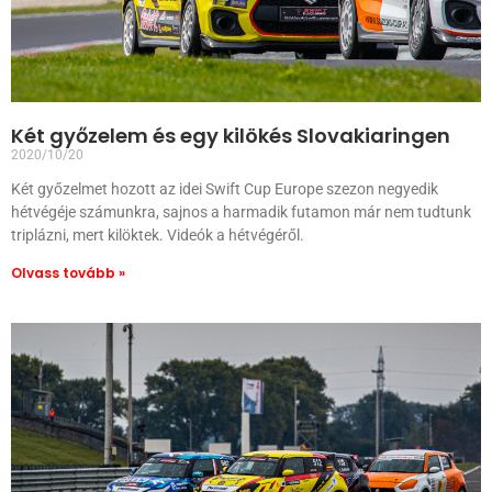
Két győzelem és egy kilökés Slovakiaringen
2020/10/20
Két győzelmet hozott az idei Swift Cup Europe szezon negyedik
hétvégéje számunkra, sajnos a harmadik futamon már nem tudtunk
triplázni, mert kilöktek. Videók a hétvégéről.
Olvass tovább »