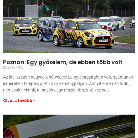
Poznan: Egy győzelem, de ebben több volt
2021/07/06
Az idei szezon negyedik hétvégéje Lengyelországban volt, számunkra
ismeretlen terepen, a Poznan versenypályán. Annyit érdemes tudni,
nemcsak nekünk, a mezőny egy részének szintén ez volt
Olvass tovább »