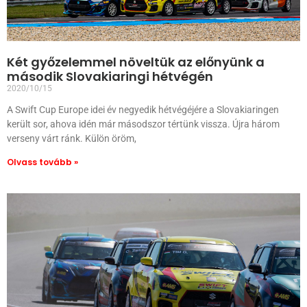
Két győzelemmel növeltük az előnyünk a
második Slovakiaringi hétvégén
2020/10/15
A Swift Cup Europe idei év negyedik hétvégéjére a Slovakiaringen
került sor, ahova idén már másodszor tértünk vissza. Újra három
verseny várt ránk. Külön öröm,
Olvass tovább »