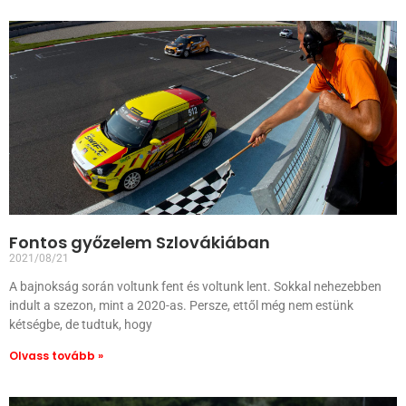
Fontos győzelem Szlovákiában
2021/08/21
A bajnokság során voltunk fent és voltunk lent. Sokkal nehezebben
indult a szezon, mint a 2020-as. Persze, ettől még nem estünk
kétségbe, de tudtuk, hogy
Olvass tovább »