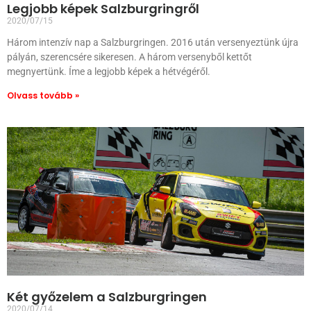
Legjobb képek Salzburgringről
2020/07/15
Három intenzív nap a Salzburgringen. 2016 után versenyeztünk újra
pályán, szerencsére sikeresen. A három versenyből kettőt
megnyertünk. Íme a legjobb képek a hétvégéről.
Olvass tovább »
Két győzelem a Salzburgringen
2020/07/14