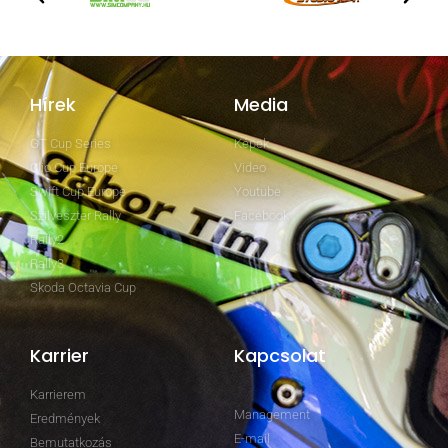
Hírek
Media
GT Cup Series
Képek
Clio Cup Europe
Video
Swift Cup Europe
Youtube
Szilveszter Rally
Facebook
Rally2
Rally3
Skoda Octavia Cup
Karrier
Kapcsolat
Karrierem
Management
Eredmények
E-mail
Bemutatkozás