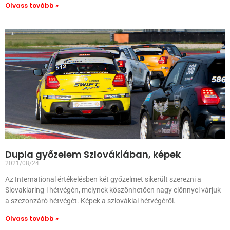
Olvass tovább »
Dupla győzelem Szlovákiában, képek
2021/08/24
Az International értékelésben két győzelmet sikerült szerezni a
Slovakiaring-i hétvégén, melynek köszönhetően nagy előnnyel várjuk
a szezonzáró hétvégét. Képek a szlovákiai hétvégéről.
Olvass tovább »