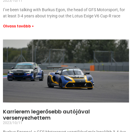
2023/10/11
I’ve been talking with Burkus Egon, the head of GFS Motorsport, for
at least 3-4 years about trying out the Lotus Exige V6 Cup-R race
Olvass tovább »
Karrierem legerősebb autójával
versenyezhettem
2023/10/11