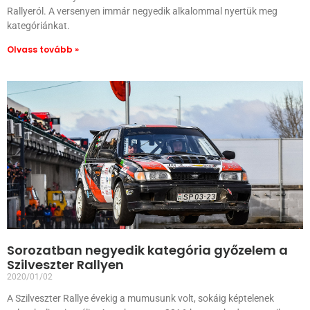
Rallyeról. A versenyen immár negyedik alkalommal nyertük meg
kategóriánkat.
Olvass tovább »
Sorozatban negyedik kategória győzelem a
Szilveszter Rallyen
2020/01/02
A Szilveszter Rallye évekig a mumusunk volt, sokáig képtelenek