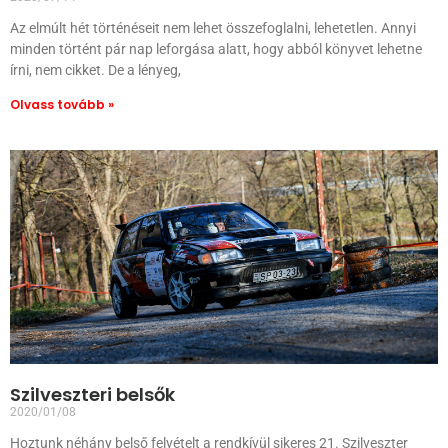
Az elmúlt hét történéseit nem lehet összefoglalni, lehetetlen. Annyi
minden történt pár nap leforgása alatt, hogy abból könyvet lehetne
írni, nem cikket. De a lényeg,
Olvass tovább »
Szilveszteri belsők
2020/01/08
Hoztunk néhány belső felvételt a rendkívül sikeres 21. Szilveszter