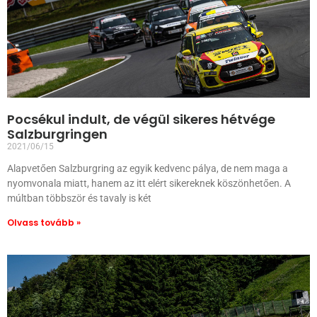
Pocsékul indult, de végül sikeres hétvége
Salzburgringen
2021/06/15
Alapvetően Salzburgring az egyik kedvenc pálya, de nem maga a
nyomvonala miatt, hanem az itt elért sikereknek köszönhetően. A
múltban többször és tavaly is két
Olvass tovább »