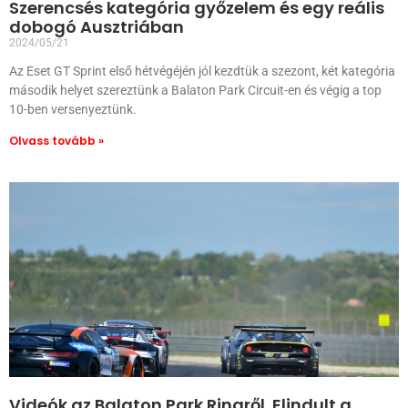
Szerencsés kategória győzelem és egy reális
dobogó Ausztriában
2024/05/21
Az Eset GT Sprint első hétvégéjén jól kezdtük a szezont, két kategória
második helyet szereztünk a Balaton Park Circuit-en és végig a top
10-ben versenyeztünk.
Olvass tovább »
Videók az Balaton Park Ringről. Elindult a