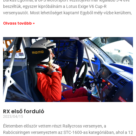
Burkus Egonnal, a GFS Motorsport vezetőjével már legalább 3-4 éve
beszéltük, egyszer kipróbálnám a Lotus Exige V6 Cup-R
versenyautót. Most lehetőséget kaptam! Egyből mély-vízbe kerültem,
Olvass tovább »
RX első forduló
2023/04/15
Életemben először vettem részt Rallycross versenyen, a
Rabócsiringen versenyeztem az STC-1600-as kategóriában, ahol a 12