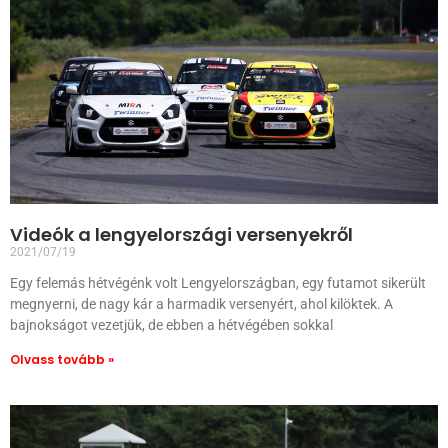
Videók a lengyelországi versenyekről
2021/07/19
Egy felemás hétvégénk volt Lengyelországban, egy futamot sikerült
megnyerni, de nagy kár a harmadik versenyért, ahol kilöktek. A
bajnokságot vezetjük, de ebben a hétvégében sokkal
Olvass tovább »