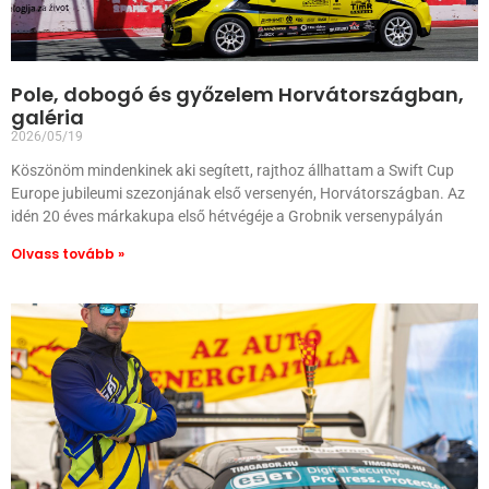
Pole, dobogó és győzelem Horvátországban,
galéria
2026/05/19
Köszönöm mindenkinek aki segített, rajthoz állhattam a Swift Cup
Europe jubileumi szezonjának első versenyén, Horvátországban. Az
idén 20 éves márkakupa első hétvégéje a Grobnik versenypályán
Olvass tovább »