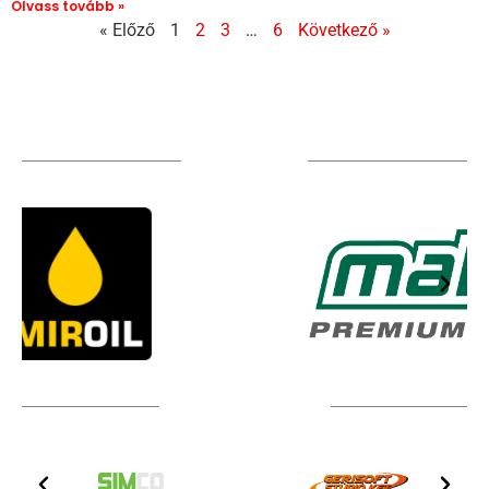
Olvass tovább »
« Előző
1
2
3
…
6
Következő »
TÁMOGATÓIM
TOVÁBBI PARTNEREK