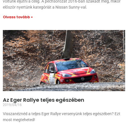
voltunk eljutni a célig. A pechsorozat 2016-ban szakadt meg, mikor
először nyertünk kategóriát a Nissan Sunny-val.
Olvass tovább »
Az Eger Rallye teljes egészében
2019/04/16
Visszanéznéd a teljes Eger Rallye versenyünk teljes egészében? Ezt
most megteheted!