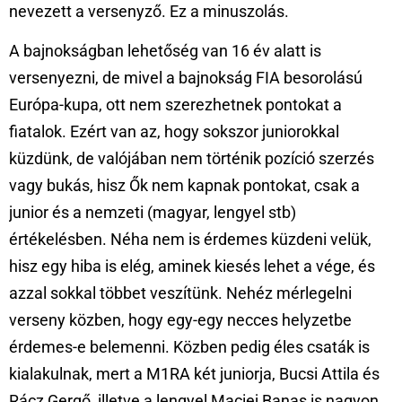
nevezett a versenyző. Ez a minuszolás.
A bajnokságban lehetőség van 16 év alatt is
versenyezni, de mivel a bajnokság FIA besorolású
Európa-kupa, ott nem szerezhetnek pontokat a
fiatalok. Ezért van az, hogy sokszor juniorokkal
küzdünk, de valójában nem történik pozíció szerzés
vagy bukás, hisz Ők nem kapnak pontokat, csak a
junior és a nemzeti (magyar, lengyel stb)
értékelésben. Néha nem is érdemes küzdeni velük,
hisz egy hiba is elég, aminek kiesés lehet a vége, és
azzal sokkal többet veszítünk. Nehéz mérlegelni
verseny közben, hogy egy-egy necces helyzetbe
érdemes-e belemenni. Közben pedig éles csaták is
kialakulnak, mert a M1RA két juniorja, Bucsi Attila és
Rácz Gergő, illetve a lengyel Maciej Banas is nagyon