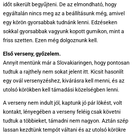
időt sikerült begyűjteni. De az elmondható, hogy
egyáltalán nincs meg az a beállításunk még, amivel
egy körön gyorsabbak tudnánk lenni. Edzéseken
sokkal gyorsabbak vagyunk kopott gumikon, mint a
friss szetten. Ezen még dolgoznunk kell.
Első verseny, győzelem.
Annyit mentünk már a Slovakiaringen, hogy pontosan
tudtuk a rajthely nem sokat jelent itt. Kicsit hasonlít
egy ovál versenyzéshez, kivárásra kell menni, és az
utolsó körökben kell támadási közelségben lenni.
A verseny nem indult jól, kaptunk jó pár lökést, volt
kontakt, lényegében a verseny feléig csak követni
tudtuk a többieket, támadni nem nagyon. Aztán szép
lassan kezdtünk tempót váltani és az utolsó körökre