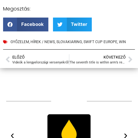
Megosztás:
Facebook
Twitter
GYŐZELEM
,
HÍREK / NEWS
,
SLOVAKIARING
,
SWIFT CUP EUROPE
,
WIN
ELŐZŐ
KÖVETKEZŐ
Videók a lengyelországi versenyekről
The seventh title is within arm’s reach
TÁMOGATÓIM