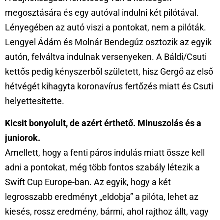
megosztására és egy autóval indulni két pilótával.
Lényegében az autó viszi a pontokat, nem a pilóták.
Lengyel Ádám és Molnár Bendegúz osztozik az egyik
autón, felváltva indulnak versenyeken. A Báldi/Csuti
kettős pedig kényszerből született, hisz Gergő az első
hétvégét kihagyta koronavírus fertőzés miatt és Csuti
helyettesítette.
Kicsit bonyolult, de azért érthető.
Minuszolás és a
juniorok.
Amellett, hogy a fenti páros indulás miatt össze kell
adni a pontokat, még több fontos szabály létezik a
Swift Cup Europe-ban. Az egyik, hogy a két
legrosszabb eredményt „eldobja” a pilóta, lehet az
kiesés, rossz eredmény, bármi, ahol rajthoz állt, vagy