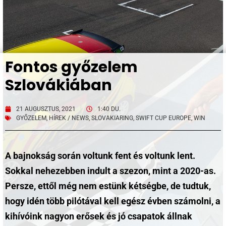
Fontos győzelem
Szlovákiában
21 AUGUSZTUS, 2021
1:40 DU.
GYŐZELEM
,
HÍREK / NEWS
,
SLOVAKIARING
,
SWIFT CUP EUROPE
,
WIN
A bajnokság során voltunk fent és voltunk lent.
Sokkal nehezebben indult a szezon, mint a 2020-as.
Persze, ettől még nem estünk kétségbe, de tudtuk,
hogy idén több pilótával kell egész évben számolni, a
kihívóink nagyon erősek és jó csapatok állnak