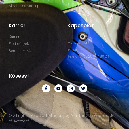
Skoda Octavia Cup
Karrier
Kapcsolat
Karrierem
Management
Eredmények
E-mail
Bemutatkozás
Telefon: +36 20 967 80 24
Kövess!
© All rights reserved. Minden jog fenntartva. | Adatkezelési
tájékoztató