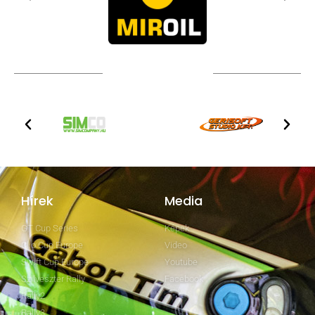
TOVÁBBI PARTNEREK
Hírek
Media
GT Cup Series
Képek
Clio Cup Europe
Video
Swift Cup Europe
Youtube
Szilveszter Rally
Facebook
Rally2
Rally3