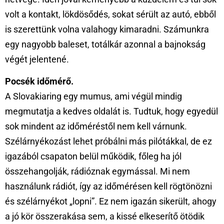
volt a kontakt, lökdösődés, sokat sérült az autó, ebből
is szerettünk volna valahogy kimaradni. Számunkra
egy nagyobb baleset, totálkár azonnal a bajnokság
végét jelentené.
Pocsék időmérő.
A Slovakiaring egy mumus, ami végül mindig
megmutatja a kedves oldalát is. Tudtuk, hogy egyedül
sok mindent az időméréstől nem kell várnunk.
Szélárnyékozást lehet próbálni más pilótákkal, de ez
igazából csapaton belül működik, főleg ha jól
összehangolják, rádióznak egymással. Mi nem
használunk rádiót, így az időmérésen kell rögtönözni
és szélárnyékot „lopni”. Ez nem igazán sikerült, ahogy
a jó kör összerakása sem, a kissé elkeserítő ötödik