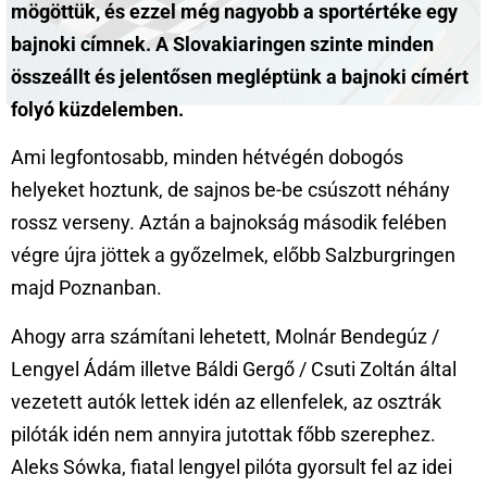
mögöttük, és ezzel még nagyobb a sportértéke egy
bajnoki címnek. A Slovakiaringen szinte minden
összeállt és jelentősen megléptünk a bajnoki címért
folyó küzdelemben.
Ami legfontosabb, minden hétvégén dobogós
helyeket hoztunk, de sajnos be-be csúszott néhány
rossz verseny. Aztán a bajnokság második felében
végre újra jöttek a győzelmek, előbb Salzburgringen
majd Poznanban.
Ahogy arra számítani lehetett, Molnár Bendegúz /
Lengyel Ádám illetve Báldi Gergő / Csuti Zoltán által
vezetett autók lettek idén az ellenfelek, az osztrák
pilóták idén nem annyira jutottak főbb szerephez.
Aleks Sówka, fiatal lengyel pilóta gyorsult fel az idei