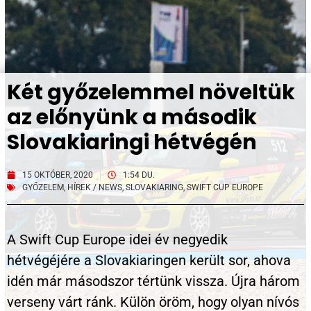
Két győzelemmel növeltük
az előnyünk a második
Slovakiaringi hétvégén
15 OKTÓBER, 2020
1:54 DU.
GYŐZELEM
,
HÍREK / NEWS
,
SLOVAKIARING
,
SWIFT CUP EUROPE
A Swift Cup Europe idei év negyedik
hétvégéjére a Slovakiaringen került sor, ahova
idén már másodszor tértünk vissza. Újra három
verseny várt ránk. Külön öröm, hogy olyan nívós