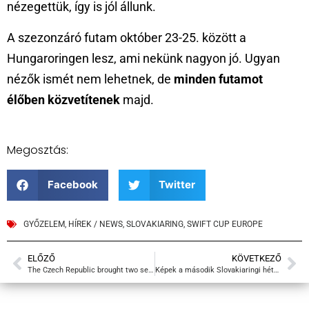
nézegettük, így is jól állunk.
A szezonzáró futam október 23-25. között a
Hungaroringen lesz, ami nekünk nagyon jó. Ugyan
nézők ismét nem lehetnek, de
minden futamot
élőben közvetítenek
majd.
Megosztás:
Facebook
Twitter
GYŐZELEM
,
HÍREK / NEWS
,
SLOVAKIARING
,
SWIFT CUP EUROPE
ELŐZŐ
KÖVETKEZŐ
The Czech Republic brought two second places for Gábor Tim
Képek a második Slovakiaringi hétvégéről