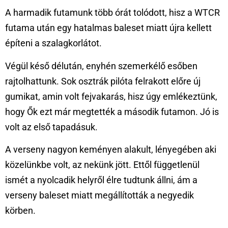
A harmadik futamunk több órát tolódott, hisz a WTCR
futama után egy hatalmas baleset miatt újra kellett
építeni a szalagkorlátot.
Végül késő délután, enyhén szemerkélő esőben
rajtolhattunk. Sok osztrák pilóta felrakott előre új
gumikat, amin volt fejvakarás, hisz úgy emlékeztünk,
hogy Ők ezt már megtették a második futamon. Jó is
volt az első tapadásuk.
A verseny nagyon keményen alakult, lényegében aki
közelünkbe volt, az nekünk jött. Ettől függetlenül
ismét a nyolcadik helyről élre tudtunk állni, ám a
verseny baleset miatt megállították a negyedik
körben.