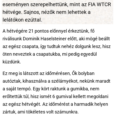
eseményen szerepelhettünk, mint az FIA WTCR
hétvége. Sajnos, nézők nem lehettek a
lelátókon ezúttal.
A hétvégére 21 pontos előnnyel érkeztünk, fő
riválisunk Dominik Haselsteiner előtt, aki mögé beállt
az egész csapata, így tudtuk nehéz dolgunk lesz, hisz
öten neveztek a csapatukba, mi pedig egyedül
küzdünk.
Ez meg is látszott az időmérésen, Ők bolyban
autóztak, kihasználva a szélárnyékot, nekünk maradt
a saját tempó. Egy kört raktunk a gumikba, nem
erőltettük túl, hisz ismét 6 gumival kellett megoldani
az egész hétvégét. Az időmérést a harmadik helyen
zártuk, ami tökéletes volt számunkra.