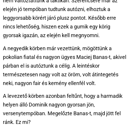
nem változtattunk a taktikán. Szerencsére már az
elején jó tempóban tudtunk autózni, elhoztuk a
leggyorsabb körért járó plusz pontot. Később erre
nincs lehetőség, hiszen ezek a gumik egy körig
gyorsak igazán, az elején kell megnyomni.
A negyedik körben már vezettünk, mögöttünk a
pokolian fiatal és nagyon ügyes Maciej Banas-t, akivel
párban el is autóztunk a célig. A leintéskor
természetesen nagy volt az öröm, volt átintegetés
neki, nagyon fair és kemény ellenfél volt.
A levezető körben azonban feltűnt, hogy a harmadik
helyen álló Dominik nagyon gyorsan jön,
versenytempóban. Megelőzte Banas-t, majd jött fel
ránk. Ez mi?