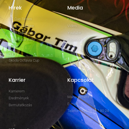
Hírek
Media
GT Cup Series
Képek
Clio Cup Europe
Video
Swift Cup Europe
Youtube
Szilveszter Rally
Facebook
Rally2
Rally3
Skoda Octavia Cup
Karrier
Kapcsolat
Karrierem
Management
Eredmények
E-mail
Bemutatkozás
Telefon: +36 20 967 80 24