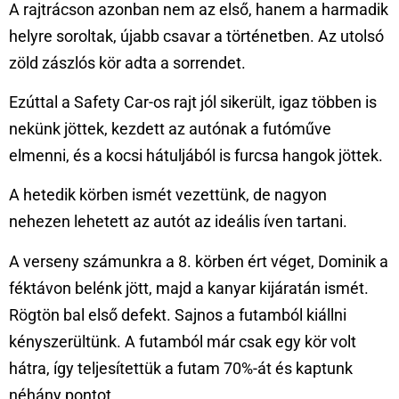
A rajtrácson azonban nem az első, hanem a harmadik
helyre soroltak, újabb csavar a történetben. Az utolsó
zöld zászlós kör adta a sorrendet.
Ezúttal a Safety Car-os rajt jól sikerült, igaz többen is
nekünk jöttek, kezdett az autónak a futóműve
elmenni, és a kocsi hátuljából is furcsa hangok jöttek.
A hetedik körben ismét vezettünk, de nagyon
nehezen lehetett az autót az ideális íven tartani.
A verseny számunkra a 8. körben ért véget, Dominik a
féktávon belénk jött, majd a kanyar kijáratán ismét.
Rögtön bal első defekt. Sajnos a futamból kiállni
kényszerültünk. A futamból már csak egy kör volt
hátra, így teljesítettük a futam 70%-át és kaptunk
néhány pontot.