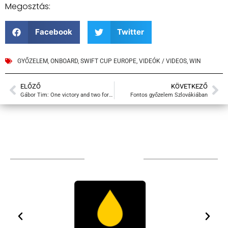
Megosztás:
Facebook
Twitter
GYŐZELEM
,
ONBOARD
,
SWIFT CUP EUROPE
,
VIDEÓK / VIDEOS
,
WIN
ELŐZŐ
KÖVETKEZŐ
Gábor Tim: One victory and two forgettable races in Poland
Fontos győzelem Szlovákiában
TÁMOGATÓIM