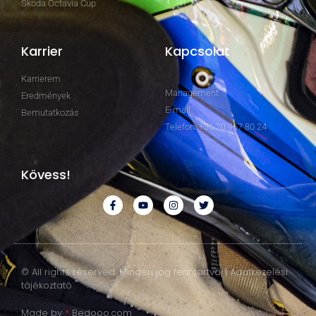
Skoda Octavia Cup
Karrier
Kapcsolat
Karrierem
Management
Eredmények
E-mail
Bemutatkozás
Telefon: +36 20 967 80 24
Kövess!
© All rights reserved. Minden jog fenntartva. | Adatkezelési
tájékoztató
Made by
*
Bedooo.com