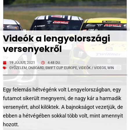
Videók a lengyelországi
versenyekről
19 JÚLIUS, 2021
4:48 DU.
GYŐZELEM
,
ONBOARD
,
SWIFT CUP EUROPE
,
VIDEÓK / VIDEOS
,
WIN
Egy felemás hétvégénk volt Lengyelországban, egy
futamot sikerült megnyerni, de nagy kár a harmadik
versenyért, ahol kilöktek. A bajnokságot vezetjük, de
ebben a hétvégében sokkal több volt, mint amennyit
hozott.