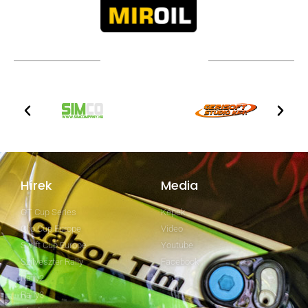
TOVÁBBI PARTNEREK
Hírek
Media
GT Cup Series
Képek
Clio Cup Europe
Video
Swift Cup Europe
Youtube
Szilveszter Rally
Facebook
Rally2
Rally3