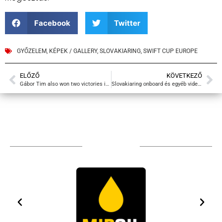
Facebook
Twitter
GYŐZELEM
,
KÉPEK / GALLERY
,
SLOVAKIARING
,
SWIFT CUP EUROPE
ELŐZŐ
KÖVETKEZŐ
Gábor Tim also won two victories in Slovakia
Slovakiaring onboard és egyéb videók
TÁMOGATÓIM