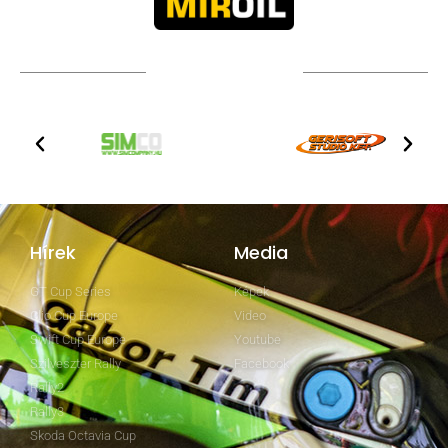
TOVÁBBI PARTNEREK
Hírek
Media
GT Cup Series
Képek
Clio Cup Europe
Video
Swift Cup Europe
Youtube
Szilveszter Rally
Facebook
Rally2
Rally3
Skoda Octavia Cup