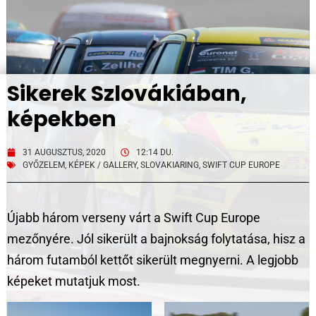
Sikerek Szlovákiában,
képekben
31 AUGUSZTUS, 2020
12:14 DU.
GYŐZELEM
,
KÉPEK / GALLERY
,
SLOVAKIARING
,
SWIFT CUP EUROPE
Újabb három verseny várt a Swift Cup Europe
mezőnyére. Jól sikerült a bajnokság folytatása, hisz a
három futamból kettőt sikerült megnyerni. A legjobb
képeket mutatjuk most.