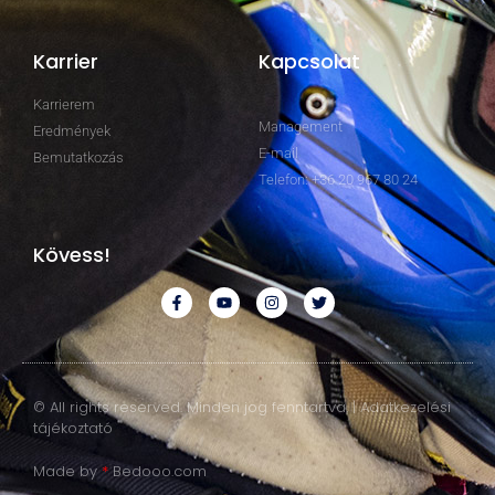
Karrier
Kapcsolat
Karrierem
Management
Eredmények
E-mail
Bemutatkozás
Telefon: +36 20 967 80 24
Kövess!
© All rights reserved. Minden jog fenntartva. | Adatkezelési
tájékoztató
Made by
*
Bedooo.com