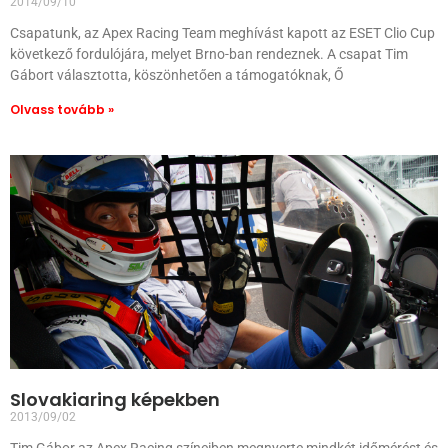
2014/09/10
Csapatunk, az Apex Racing Team meghívást kapott az ESET Clio Cup
következő fordulójára, melyet Brno-ban rendeznek. A csapat Tim
Gábort választotta, köszönhetően a támogatóknak, Ő
Olvass tovább »
Slovakiaring képekben
2013/09/02