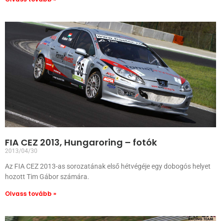
FIA CEZ 2013, Hungaroring – fotók
2013/04/30
Az FIA CEZ 2013-as sorozatának első hétvégéje egy dobogós helyet
hozott Tim Gábor számára.
Olvass tovább »