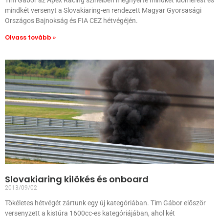
Tim Gábor az Apex Racing színeiben megnyerte mindkét időmérést és
mindkét versenyt a Slovakiaring-en rendezett Magyar Gyorsasági
Országos Bajnokság és FIA CEZ hétvégéjén.
Olvass tovább »
Slovakiaring kilökés és onboard
2013/09/02
Tökéletes hétvégét zártunk egy új kategóriában. Tim Gábor először
versenyzett a kistúra 1600cc-es kategóriájában, ahol két