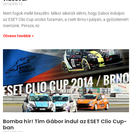
2014/09/13
Nem fogok mellé beszélni. Mikor sikerült elérni, hogy Gábor induljon
az ESET Clio Cup utolsó futamán, a cseh Brno-i pályán, a győzelemért
mentünk. Persze, ez
Olvass tovább »
Bomba hír! Tim Gábor indul az ESET Clio Cup-
ban