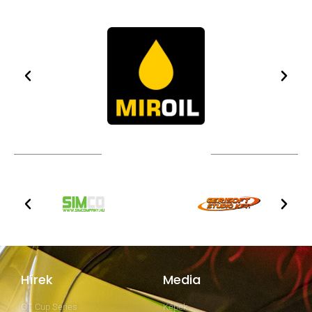
TOVÁBBI PARTNEREK
Hírek
Media
GT Cup Series
Képek