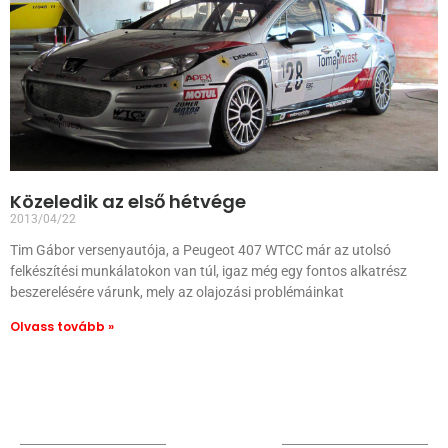
Közeledik az első hétvége
2013/04/22
Tim Gábor versenyautója, a Peugeot 407 WTCC már az utolsó
felkészítési munkálatokon van túl, igaz még egy fontos alkatrész
beszerelésére várunk, mely az olajozási problémáinkat
Olvass tovább »
TÁMOGATÓIM