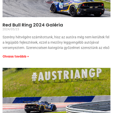
Red Bull Ring 2024 Galéria
2024/05/23
Szerény hétvégére számítottunk, hisz az autóra még nem kerültek fel
a legújabb fejlesztések, ezzel a mezőny leggyengébb autójával
versenyeztem. Szerencsésen kategória győzelmet szereztünk az első
Olvass tovább »