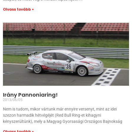
Olvass tovább »
Irány Pannoniaring!
2013/06/05
Nem is tudom, mikor vártunk már ennyire versenyt, mint az idei
szezon harmadik hétvégéjét (Red Bull Ring-et kihagyni
kényszerültünk), mely a Magyag Gyorsasági Országos Bajnokság
Olvass tovább »