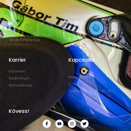
Clio Cup Europe
Video
Swift Cup Europe
Youtube
Szilveszter Rally
Facebook
Rally2
Rally3
Skoda Octavia Cup
Karrier
Kapcsolat
Karrierem
Management
Eredmények
E-mail
Bemutatkozás
Telefon: +36 20 967 80 24
Kövess!