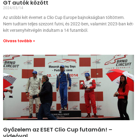
GT autók között
2024/03/14
Az utóbbi két évemet a Clio Cup Europe bajnokságban töltöttem.
Nem tudtam teljes szezont futni, és 2022-ben, valamint 2023-ban két-
két versenyhétvégén indultam a 14 futamból.
Olvass tovább »
Győzelem az ESET Clio Cup futamán! –
videóval