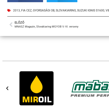
2013
,
FIA CEZ
,
GYORSASÁGI OB
,
SLOVAKIARING
,
SUZUKI IGNIS S1600
,
VI
ELŐZŐ
MNASZ Magazin, Slovakiaring MGYOB V.-VI. verseny