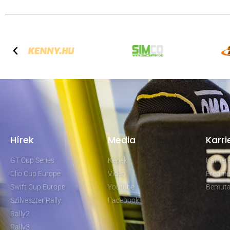
Hírek
Media
Karri
GT Cup Series
Képek
Karrie
Clio Cup Europe
Video
Eredmé
Swift Cup Europe
Youtube
Bemuta
Szilveszter Rally
Facebook
Rally2
Rally3