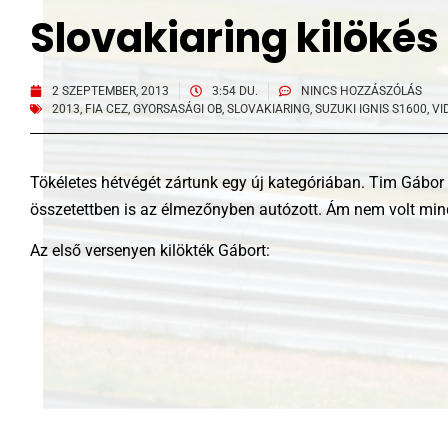
Slovakiaring kilökés
2 SZEPTEMBER, 2013
3:54 DU.
NINCS HOZZÁSZÓLÁS
2013
,
FIA CEZ
,
GYORSASÁGI OB
,
SLOVAKIARING
,
SUZUKI IGNIS S1600
,
VI
Tökéletes hétvégét zártunk egy új kategóriában. Tim Gábor 
összetettben is az élmezőnyben autózott. Ám nem volt mind
Az első versenyen kilökték Gábort: