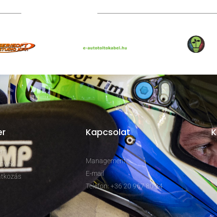
TOVÁBBI PARTNEREK
er
Kapcsolat
K
rem
Management
nyek
E-mail
tkozás
Telefon: +36 20 967 80 24