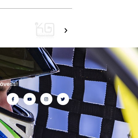
övess!