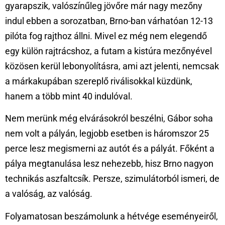
gyarapszik, valószínűleg jövőre már nagy mezőny
indul ebben a sorozatban, Brno-ban várhatóan 12-13
pilóta fog rajthoz állni. Mivel ez még nem elegendő
egy külön rajtrácshoz, a futam a kistúra mezőnyével
közösen kerül lebonyolításra, ami azt jelenti, nemcsak
a márkakupában szereplő riválisokkal küzdünk,
hanem a több mint 40 indulóval.
Nem merünk még elvárásokról beszélni, Gábor soha
nem volt a pályán, legjobb esetben is háromszor 25
perce lesz megismerni az autót és a pályát. Főként a
pálya megtanulása lesz nehezebb, hisz Brno nagyon
technikás aszfaltcsík. Persze, szimulátorból ismeri, de
a valóság, az valóság.
Folyamatosan beszámolunk a hétvége eseményeiről,