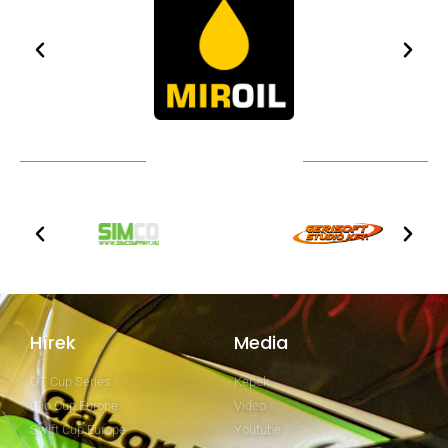
TOVÁBBI PARTNEREK
Hírek
Media
GT Cup Series
Képek
Clio Cup Europe
Video
Swift Cup Europe
Youtube