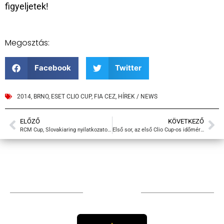
figyeljetek!
Megosztás:
Facebook
Twitter
2014
,
BRNO
,
ESET CLIO CUP
,
FIA CEZ
,
HÍREK / NEWS
ELŐZŐ
KÖVETKEZŐ
RCM Cup, Slovakiaring nyilatkozatok, és összefoglaló
Első sor, az első Clio Cup-os időmérésen
TÁMOGATÓIM