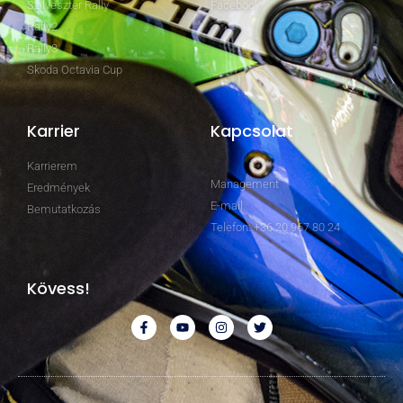
Szilveszter Rally
Facebook
Rally2
Rally3
Skoda Octavia Cup
Karrier
Kapcsolat
Karrierem
Management
Eredmények
E-mail
Bemutatkozás
Telefon: +36 20 967 80 24
Kövess!