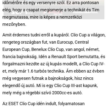
időmérőre és egy versenyre szól. Ez arra pontosan
elég, hogy a csapat megismerje a technikát és Tim
megmutassa, mire is képes a nemzetközi
mezőnyben.
Amit érdemes tudni erről a kupáról. Clio Cup a világon,
rengeteg országban fut, van Eurocup, Central
European Cup, Benelux Clio Cup, van angol, német,
francia bajnokság. Idén a Renault Sport bemutatta, és
forgalmazni kezdte az új kupás modellt, a Clio Cup IV-
et, mely már 1.6 turbós technika. Ám ebben az évben
még vegyesen futnak a bajnokságok, hisz nincs
elegendő új autó. Mi is egy Clio Cup III-ast kapunk,
mely még a régebbi szívó 2000cc-es autó.
Az ESET Clio Cup idén indult, folyamatosan