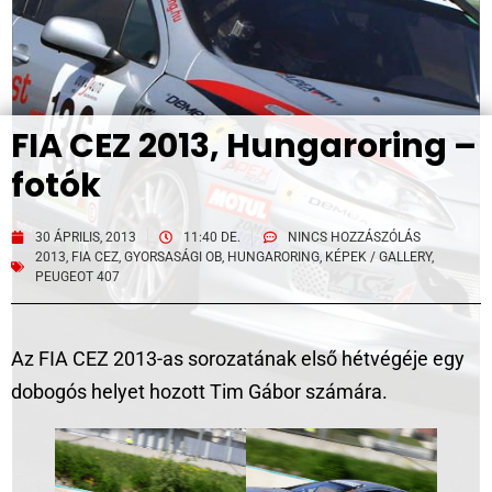
FIA CEZ 2013, Hungaroring –
fotók
30 ÁPRILIS, 2013
11:40 DE.
NINCS HOZZÁSZÓLÁS
2013
,
FIA CEZ
,
GYORSASÁGI OB
,
HUNGARORING
,
KÉPEK / GALLERY
,
PEUGEOT 407
Az FIA CEZ 2013-as sorozatának első hétvégéje egy
dobogós helyet hozott Tim Gábor számára.