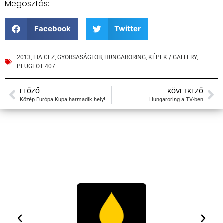
Megosztás:
Facebook
Twitter
2013
,
FIA CEZ
,
GYORSASÁGI OB
,
HUNGARORING
,
KÉPEK / GALLERY
,
PEUGEOT 407
ELŐZŐ
KÖVETKEZŐ
Közép Európa Kupa harmadik hely!
Hungaroring a TV-ben
TÁMOGATÓIM