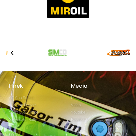
TOVÁBBI PARTNEREK
Hírek
Media
GT Cup Series
Képek
Clio Cup Europe
Video
Swift Cup Europe
Youtube
Szilveszter Rally
Facebook
Rally2
Rally3