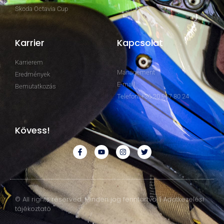
Skoda Octavia Cup
Karrier
Kapcsolat
Karrierem
Management
Eredmények
E-mail
Bemutatkozás
Telefon: +36 20 967 80 24
Kövess!
© All rights reserved. Minden jog fenntartva. | Adatkezelési
tájékoztató