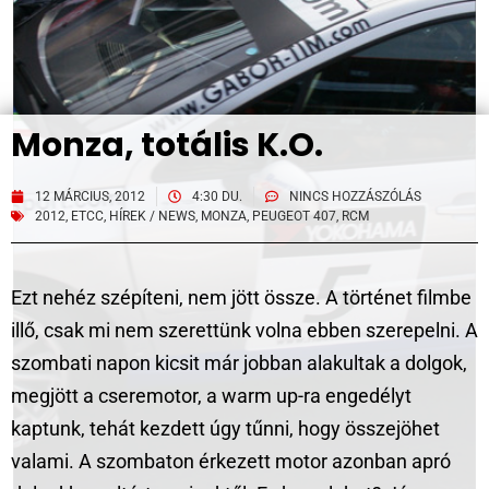
Monza, totális K.O.
12 MÁRCIUS, 2012
4:30 DU.
NINCS HOZZÁSZÓLÁS
2012
,
ETCC
,
HÍREK / NEWS
,
MONZA
,
PEUGEOT 407
,
RCM
Ezt nehéz szépíteni, nem jött össze. A történet filmbe
illő, csak mi nem szerettünk volna ebben szerepelni. A
szombati napon kicsit már jobban alakultak a dolgok,
megjött a cseremotor, a warm up-ra engedélyt
kaptunk, tehát kezdett úgy tűnni, hogy összejöhet
valami. A szombaton érkezett motor azonban apró