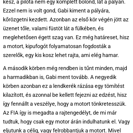
kész, a pilóta nem egy komplett bolond, lát a pályán.
Ezzel nem is volt gond, Gabi kiment a pályára,
kőrözgetni kezdett. Azonban az első kör végén jött az
üzenet tőle, valami füstöt lát a fülkében, és
meglehetősen égett szag van. Ez még határeset, hisz
a motort, kipufogót folyamatosan fogdosták a
szerelők, egy kis kosz lehet rajta, ami elég hamar.
A második körben még rendben is tűnt minden, majd
a harmadikban is, Gabi ment tovább. A negyedik
körben azonban ez a lendkerék rázása egy tömítést
kilazított, és azonnal be kellett fejezni az edzést, hisz
így fennállt a veszélye, hogy a motort tönkretesszük.
Az FIA így is megadta a rajtengedélyt, de mi már
tudtuk, hogy csak egy motor árán indulhatunk el. Vagy
eljutunk a célig, vagy felrobbantjuk a motort. Mivel