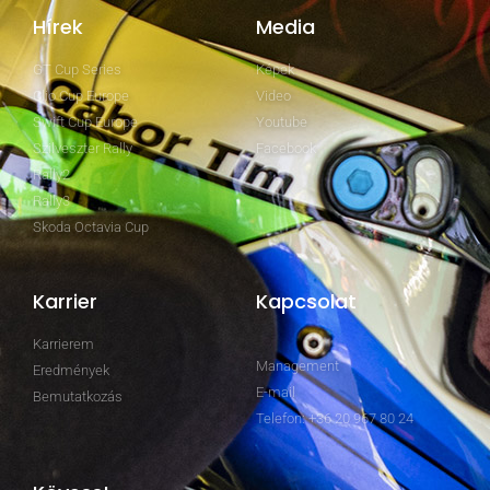
Hírek
Media
GT Cup Series
Képek
Clio Cup Europe
Video
Swift Cup Europe
Youtube
Szilveszter Rally
Facebook
Rally2
Rally3
Skoda Octavia Cup
Karrier
Kapcsolat
Karrierem
Management
Eredmények
E-mail
Bemutatkozás
Telefon: +36 20 967 80 24