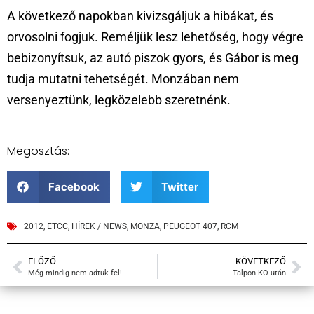
A következő napokban kivizsgáljuk a hibákat, és
orvosolni fogjuk. Reméljük lesz lehetőség, hogy végre
bebizonyítsuk, az autó piszok gyors, és Gábor is meg
tudja mutatni tehetségét. Monzában nem
versenyeztünk, legközelebb szeretnénk.
Megosztás:
Facebook
Twitter
2012
,
ETCC
,
HÍREK / NEWS
,
MONZA
,
PEUGEOT 407
,
RCM
ELŐZŐ
KÖVETKEZŐ
Még mindig nem adtuk fel!
Talpon KO után