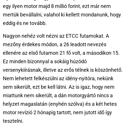
egy ilyen motor majd 8 millió forint, ezt már nem
mertük bevállalni, valahol ki kellett mondanunk, hogy
eddig és ne tovább.
Nagyon nehéz volt nézni az ETCC futamokat. A
mezőny érdekes módon, a 26 leadott nevezés
ellenére az első futamon 21 fő volt, a másodikon 15.
Ez minden bizonnyal a sokáig húzódó
versenykiírásnak, illetve az erős télnek is köszönhető.
Nem lehetett felkészülni az idény-nyitóra, nekünk
sem sikerült, ezt be kell látni. Az is igaz, hogy nem
miattunk nem sikerült, a dán motorgyártó nincs a
helyzet magaslatán (enyhén szólva) és a két hetes
motor revízió 2 hónapig tartott, nem jutott idő így
tesztelni.