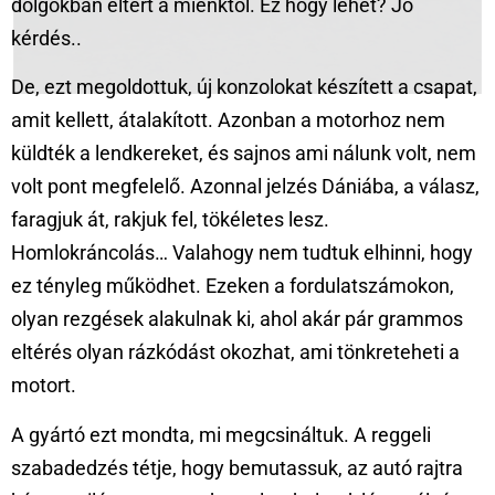
dolgokban eltért a mienktől. Ez hogy lehet? Jó
kérdés..
De, ezt megoldottuk, új konzolokat készített a csapat,
amit kellett, átalakított. Azonban a motorhoz nem
küldték a lendkereket, és sajnos ami nálunk volt, nem
volt pont megfelelő. Azonnal jelzés Dániába, a válasz,
faragjuk át, rakjuk fel, tökéletes lesz.
Homlokráncolás… Valahogy nem tudtuk elhinni, hogy
ez tényleg működhet. Ezeken a fordulatszámokon,
olyan rezgések alakulnak ki, ahol akár pár grammos
eltérés olyan rázkódást okozhat, ami tönkreteheti a
motort.
A gyártó ezt mondta, mi megcsináltuk. A reggeli
szabadedzés tétje, hogy bemutassuk, az autó rajtra