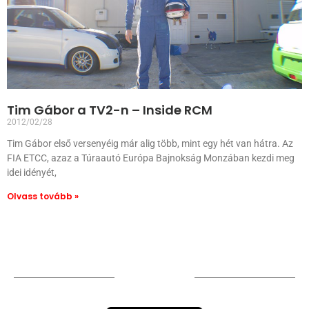
Tim Gábor a TV2-n – Inside RCM
2012/02/28
Tim Gábor első versenyéig már alig több, mint egy hét van hátra. Az
FIA ETCC, azaz a Túraautó Európa Bajnokság Monzában kezdi meg
idei idényét,
Olvass tovább »
TÁMOGATÓIM