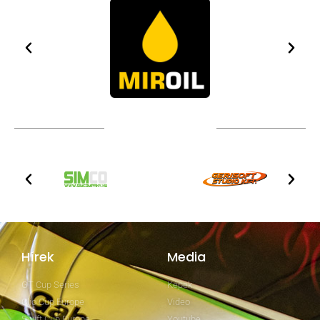
TOVÁBBI PARTNEREK
Hírek
Media
GT Cup Series
Képek
Clio Cup Europe
Video
Swift Cup Europe
Youtube