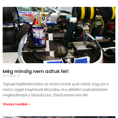
Még mindig nem adtuk fel!
2012/03/10
Tegnapi bejelentkezéskor az utolsó híreink azok voltak, hogy jön a
motor, reggel megérkezik Monzába, és a délelőtti szabadedzésen
megkezdhetjük a felzárkózást. Ebből semmi nem lett.
Olvass tovább »