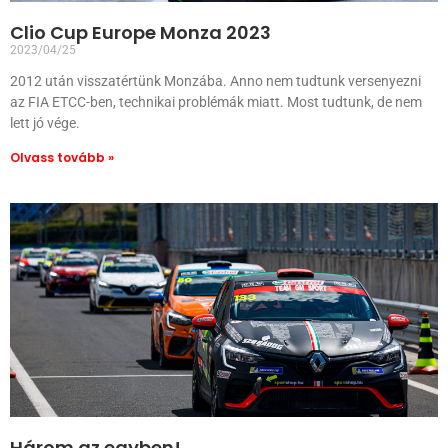
Clio Cup Europe Monza 2023
2023/04/25
2012 után visszatértünk Monzába. Anno nem tudtunk versenyezni
az FIA ETCC-ben, technikai problémák miatt. Most tudtunk, de nem
lett jó vége.
Olvass tovább »
Három az egyben!