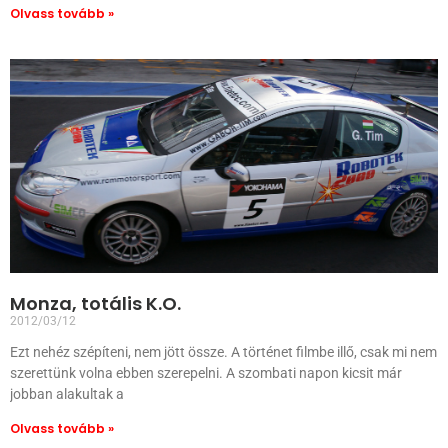
Olvass tovább »
Monza, totális K.O.
2012/03/12
Ezt nehéz szépíteni, nem jött össze. A történet filmbe illő, csak mi nem
szerettünk volna ebben szerepelni. A szombati napon kicsit már
jobban alakultak a
Olvass tovább »