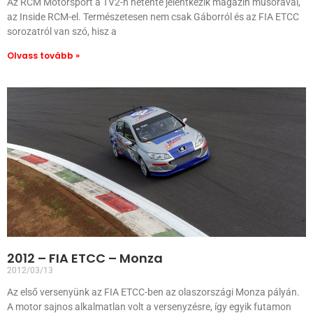
Az RCM Motorsport a TV2-n hetente jelentkezik magazin műsorával,
az Inside RCM-el. Természetesen nem csak Gáborról és az FIA ETCC
sorozatról van szó, hisz a
Olvass tovább »
2012 – FIA ETCC – Monza
2012/03/13
Az első versenyünk az FIA ETCC-ben az olaszországi Monza pályán.
A motor sajnos alkalmatlan volt a versenyzésre, így egyik futamon