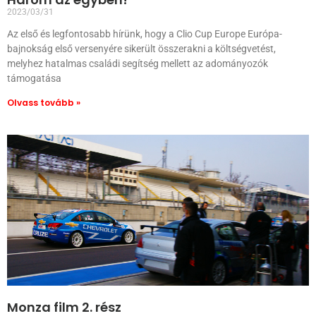
2023/03/31
Az első és legfontosabb hírünk, hogy a Clio Cup Europe Európa-
bajnokság első versenyére sikerült összerakni a költségvetést,
melyhez hatalmas családi segítség mellett az adományozók
támogatása
Olvass tovább »
Monza film 2. rész