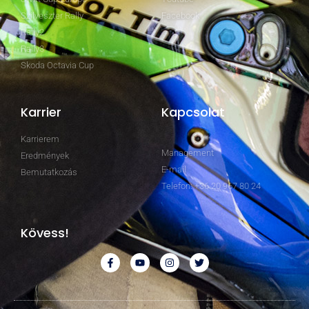
Szilveszter Rally
Facebook
Rally2
Rally3
Skoda Octavia Cup
Karrier
Kapcsolat
Karrierem
Management
Eredmények
E-mail
Bemutatkozás
Telefon: +36 20 967 80 24
Kövess!