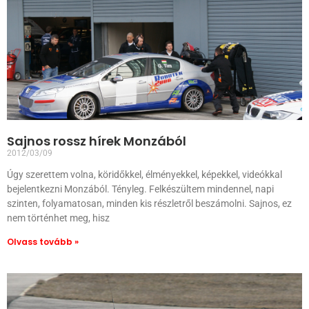
Sajnos rossz hírek Monzából
2012/03/09
Úgy szerettem volna, köridőkkel, élményekkel, képekkel, videókkal
bejelentkezni Monzából. Tényleg. Felkészültem mindennel, napi
szinten, folyamatosan, minden kis részletről beszámolni. Sajnos, ez
nem történhet meg, hisz
Olvass tovább »