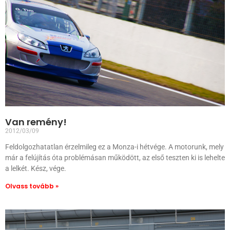
Van remény!
2012/03/09
Feldolgozhatatlan érzelmileg ez a Monza-i hétvége. A motorunk, mely
már a felújítás óta problémásan működött, az első teszten ki is lehelte
a lelkét. Kész, vége.
Olvass tovább »