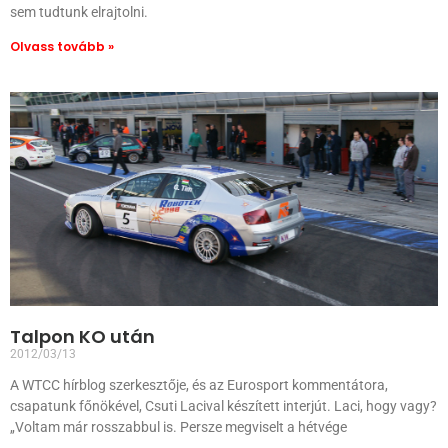
sem tudtunk elrajtolni.
Olvass tovább »
Talpon KO után
2012/03/13
A WTCC hírblog szerkesztője, és az Eurosport kommentátora,
csapatunk főnökével, Csuti Lacival készített interjút. Laci, hogy vagy?
„Voltam már rosszabbul is. Persze megviselt a hétvége