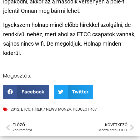
lopakodni, akkor az a második versenyen a pole-t
jelenti! Onnan meg bármi lehet.
Igyekszem holnap minél előbb hírekkel szolgálni, de
rendkívül nehéz, mert ahol az ETCC csapatok vannak,
sajnos nincs wifi. De megoldjuk. Holnap minden
kiderül.
Megosztás:
Facebook
Twitter
2012
,
ETCC
,
HÍREK / NEWS
,
MONZA
,
PEUGEOT 407
ELŐZŐ
KÖVETKEZŐ
Van remény!
Monza, totális K.O.