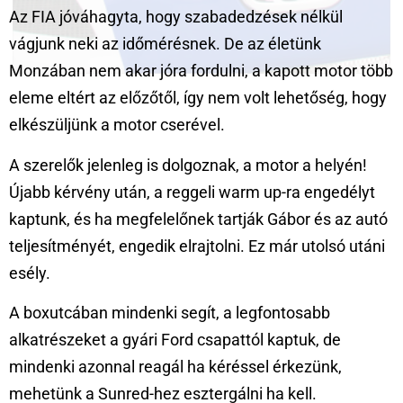
Az FIA jóváhagyta, hogy szabadedzések nélkül
vágjunk neki az időmérésnek. De az életünk
Monzában nem akar jóra fordulni, a kapott motor több
eleme eltért az előzőtől, így nem volt lehetőség, hogy
elkészüljünk a motor cserével.
A szerelők jelenleg is dolgoznak, a motor a helyén!
Újabb kérvény után, a reggeli warm up-ra engedélyt
kaptunk, és ha megfelelőnek tartják Gábor és az autó
teljesítményét, engedik elrajtolni. Ez már utolsó utáni
esély.
A boxutcában mindenki segít, a legfontosabb
alkatrészeket a gyári Ford csapattól kaptuk, de
mindenki azonnal reagál ha kéréssel érkezünk,
mehetünk a Sunred-hez esztergálni ha kell.