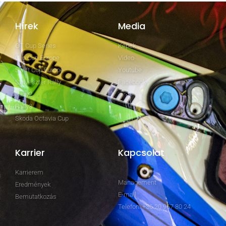
Hírek
Media
GT Cup Series
Képek
Clio Cup Europe
Video
Swift Cup Europe
Youtube
Szilveszter Rally
Facebook
Rally2
Rally3
Skoda Octavia Cup
Karrier
Kapcsolat
Karrierem
Management
Eredmények
E-mail
Bemutatkozás
Telefon: +36 20 967 80 24