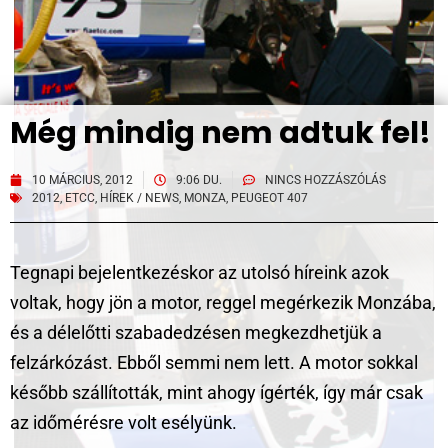
Még mindig nem adtuk fel!
10 MÁRCIUS, 2012
9:06 DU.
NINCS HOZZÁSZÓLÁS
2012
,
ETCC
,
HÍREK / NEWS
,
MONZA
,
PEUGEOT 407
Tegnapi bejelentkezéskor az utolsó híreink azok
voltak, hogy jön a motor, reggel megérkezik Monzába,
és a délelőtti szabadedzésen megkezdhetjük a
felzárkózást. Ebből semmi nem lett. A motor sokkal
később szállították, mint ahogy ígérték, így már csak
az időmérésre volt esélyünk.