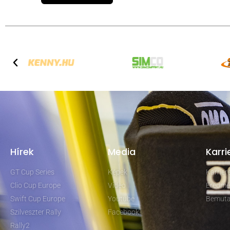
Hírek
Media
Karri
GT Cup Series
Képek
Karrie
Clio Cup Europe
Video
Eredmé
Swift Cup Europe
Youtube
Bemuta
Szilveszter Rally
Facebook
Rally2