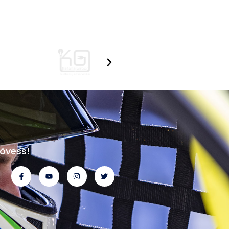
övess!