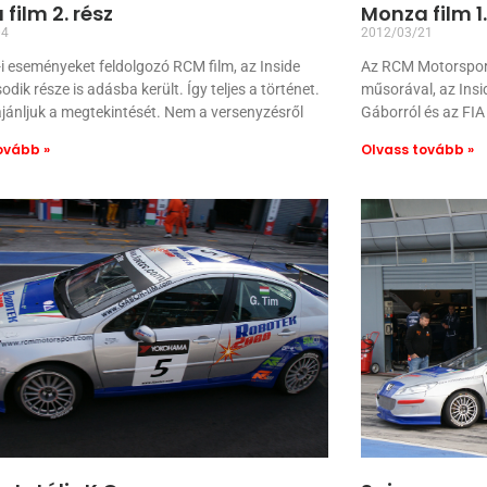
film 2. rész
Monza film 1.
04
2012/03/21
 eseményeket feldolgozó RCM film, az Inside
Az RCM Motorsport
ik része is adásba került. Így teljes a történet.
műsorával, az Ins
jánljuk a megtekintését. Nem a versenyzésről
Gáborról és az FIA
ovább »
Olvass tovább »