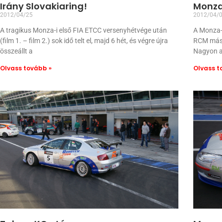
Irány Slovakiaring!
Monza 
2012/04/25
2012/04/
A tragikus Monza-i első FIA ETCC versenyhétvége után
A Monza-i
(film 1. – film 2.) sok idő telt el, majd 6 hét, és végre újra
RCM másod
összeállt a
Nagyon a
Olvass tovább »
Olvass t