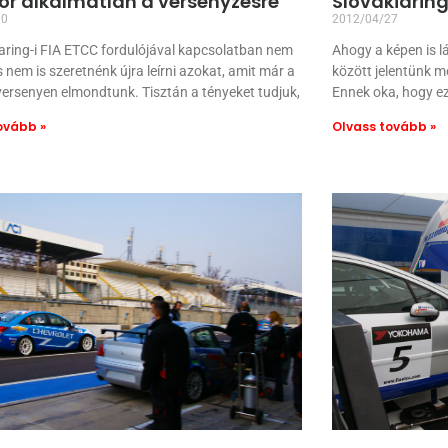
or alkalmatlan a versenyzésre
Slovakiaring
30
2012/04/27
aring-i FIA ETCC fordulójával kapcsolatban nem
Ahogy a képen is l
 nem is szeretnénk újra leírni azokat, amit már a
között jelentünk 
ersenyen elmondtunk. Tisztán a tényeket tudjuk,
Ennek oka, hogy e
ovább »
Olvass tovább »