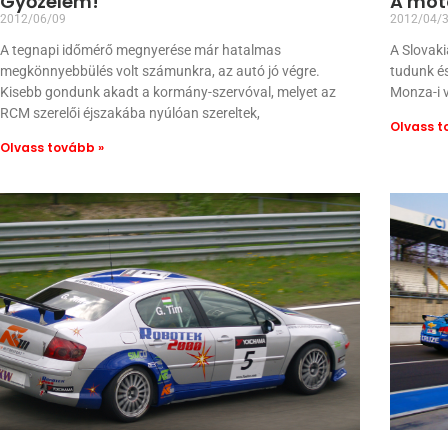
Győzelem!
A mot
2012/06/09
2012/04/
A tegnapi időmérő megnyerése már hatalmas
A Slovaki
megkönnyebbülés volt számunkra, az autó jó végre.
tudunk és
Kisebb gondunk akadt a kormány-szervóval, melyet az
Monza-i v
RCM szerelői éjszakába nyúlóan szereltek,
Olvass t
Olvass tovább »