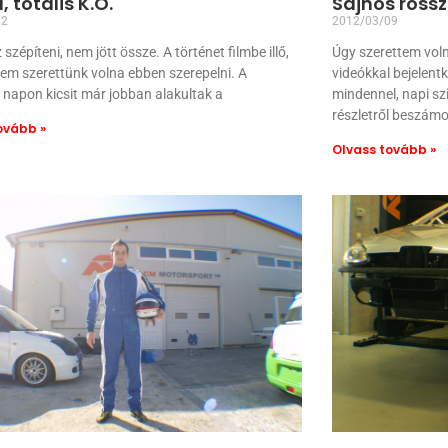
 totális K.O.
Sajnos rossz
12
2012/03/09
szépíteni, nem jött össze. A történet filmbe illő,
Úgy szerettem voln
em szerettünk volna ebben szerepelni. A
videókkal bejelent
napon kicsit már jobban alakultak a
mindennel, napi sz
részletről beszámo
ovább »
Olvass tovább »