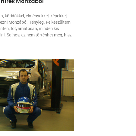
 hírek Monzából
a, köridőkkel, élményekkel, képekkel,
kezni Monzából. Tényleg. Felkészültem
inten, folyamatosan, minden kis
lni. Sajnos, ez nem történhet meg, hisz