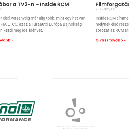
ábor a TV2-n – Inside RCM
Filmforgatá
28
2012/02/14
 első versenyéig már alig több, mint egy hét van
Inside RCM címmel,
z FIA ETCC, azaz a Túraautó Európa Bajnokság
melynek első része
 kezdi meg idei idényét,
sorozat az RCM Mo
ovább »
Olvass tovább »
TÁMOGATÓIM