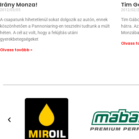
Irány Monza!
Tim G
2012/03/05
2012/02/
A csapatunk hihetetlenül sokat dolgozik az autón, ennek
Tim Gábor
köszönhetően a Pannoniaring-en tesztelni tudtunk a múlt
hátra. A
héten. A cél az volt, hogy a felújítás utáni
Monzában
gyerekbetegségeket
Olvass t
Olvass tovább »