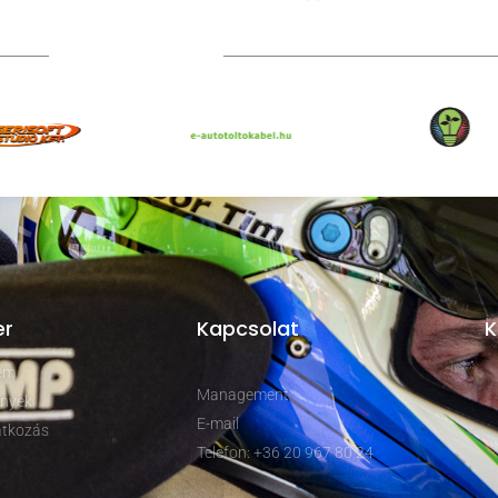
TOVÁBBI PARTNEREK
er
Kapcsolat
K
rem
Management
nyek
E-mail
tkozás
Telefon: +36 20 967 80 24