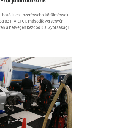
-ről jelentkezünk
átható, kicsit szerényebb körülmények
meg az FIA ETCC második versenyén.
zen a hétvégén kezdődik a Gyorsasági