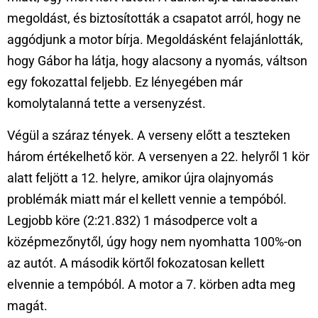
megoldást, és biztosították a csapatot arról, hogy ne
aggódjunk a motor bírja. Megoldásként felajánlották,
hogy Gábor ha látja, hogy alacsony a nyomás, váltson
egy fokozattal feljebb. Ez lényegében már
komolytalanná tette a versenyzést.
Végül a száraz tények. A verseny előtt a teszteken
három értékelhető kör. A versenyen a 22. helyről 1 kör
alatt feljött a 12. helyre, amikor újra olajnyomás
problémák miatt már el kellett vennie a tempóból.
Legjobb köre (2:21.832) 1 másodperce volt a
középmezőnytől, úgy hogy nem nyomhatta 100%-on
az autót. A második körtől fokozatosan kellett
elvennie a tempóból. A motor a 7. körben adta meg
magát.