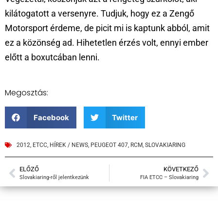
kilátogatott a versenyre. Tudjuk, hogy ez a Zengő
Motorsport érdeme, de picit mi is kaptunk abból, amit
ez a közönség ad. Hihetetlen érzés volt, ennyi ember
előtt a boxutcában lenni.
Megosztás:
Facebook
Twitter
2012
,
ETCC
,
HÍREK / NEWS
,
PEUGEOT 407
,
RCM
,
SLOVAKIARING
ELŐZŐ
KÖVETKEZŐ
Slovakiaring-ről jelentkezünk
FIA ETCC – Slovakiaring