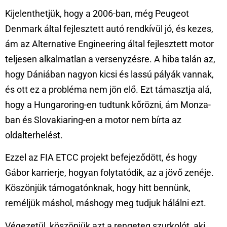
Kijelenthetjük, hogy a 2006-ban, még Peugeot
Denmark által fejlesztett autó rendkívül jó, és kezes,
ám az Alternative Engineering által fejlesztett motor
teljesen alkalmatlan a versenyzésre. A hiba talán az,
hogy Dániában nagyon kicsi és lassú pályák vannak,
és ott ez a probléma nem jön elő. Ezt támasztja alá,
hogy a Hungaroring-en tudtunk kőrözni, ám Monza-
ban és Slovakiaring-en a motor nem bírta az
oldalterhelést.
Ezzel az FIA ETCC projekt befejeződött, és hogy
Gábor karrierje, hogyan folytatódik, az a jövő zenéje.
Köszönjük támogatónknak, hogy hitt bennünk,
reméljük máshol, máshogy meg tudjuk hálálni ezt.
Végezetül, köszönjük azt a rengeteg szurkolót, aki