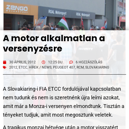
A motor alkalmatlan a
versenyzésre
30 ÁPRILIS, 2012
12:25 DU.
6 HOZZÁSZÓLÁS
2012
,
ETCC
,
HÍREK / NEWS
,
PEUGEOT 407
,
RCM
,
SLOVAKIARING
A Slovakiaring-i FIA ETCC fordulójával kapcsolatban
nem tudunk és nem is szeretnénk újra leírni azokat,
amit már a Monza-i versenyen elmondtunk. Tisztán a
tényeket tudjuk, amit most megosztunk veletek.
A tragikus monzai hétvége után a motor visszatért