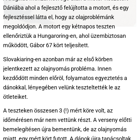
Dániába ahol a fejlesztő felújította a motort, és egy
fejlesztéssel látta el, hogy az olajproblémánk
megoldódjon. A motort egy kétnapos teszten
ellenőriztük a Hungaroring-en, ahol üzembiztosan
működött, Gábor 67 kört teljesített.
Slovakiaring-en azonban már az első körben
jelentkezett az olajnyomás probléma. Innen
kezdődött minden előröl, folyamatos egyeztetés a
dánokkal, lényegében velünk teszteltették le az
ötleteiket.
A teszteken összesen 3 (!) mért köre volt, az
időmérésen már nem vettünk részt. A verseny előtti
bemelegítésen újra bementünk, de az olajnyomás
miatt, egy mért kört futott. A dánok újra tanácsoltak