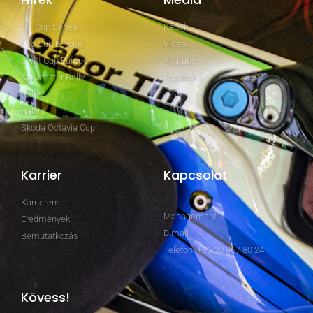
GT Cup Series
Képek
Clio Cup Europe
Video
Swift Cup Europe
Youtube
Szilveszter Rally
Facebook
Rally2
Rally3
Skoda Octavia Cup
Karrier
Kapcsolat
Karrierem
Management
Eredmények
E-mail
Bemutatkozás
Telefon: +36 20 967 80 24
Kövess!