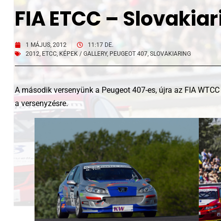
FIA ETCC – Slovakiar
1 MÁJUS, 2012
11:17 DE.
2012
,
ETCC
,
KÉPEK / GALLERY
,
PEUGEOT 407
,
SLOVAKIARING
A második versenyünk a Peugeot 407-es, újra az FIA WTCC 
a versenyzésre.