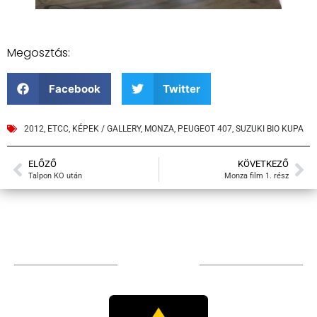
Megosztás:
Facebook
Twitter
2012
,
ETCC
,
KÉPEK / GALLERY
,
MONZA
,
PEUGEOT 407
,
SUZUKI BIO KUPA
ELŐZŐ
KÖVETKEZŐ
Talpon KO után
Monza film 1. rész
TÁMOGATÓIM