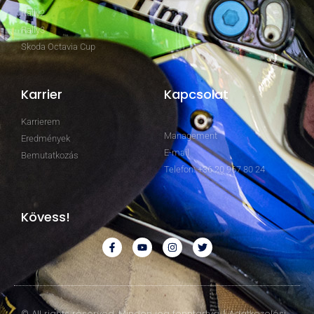
Rally2
Rally3
Skoda Octavia Cup
Karrier
Kapcsolat
Karrierem
Management
Eredmények
E-mail
Bemutatkozás
Telefon: +36 20 967 80 24
Kövess!
© All rights reserved. Minden jog fenntartva. | Adatkezelési