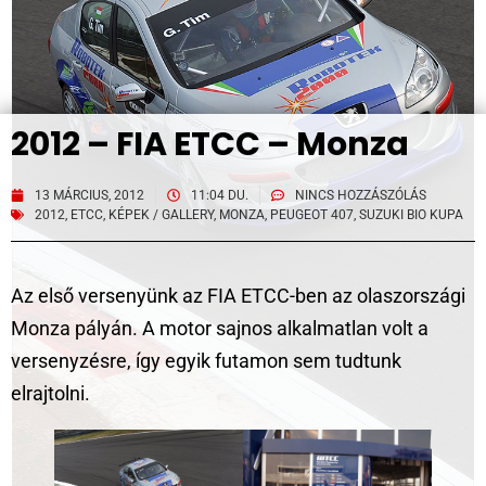
2012 – FIA ETCC – Monza
13 MÁRCIUS, 2012
11:04 DU.
NINCS HOZZÁSZÓLÁS
2012
,
ETCC
,
KÉPEK / GALLERY
,
MONZA
,
PEUGEOT 407
,
SUZUKI BIO KUPA
Az első versenyünk az FIA ETCC-ben az olaszországi
Monza pályán. A motor sajnos alkalmatlan volt a
versenyzésre, így egyik futamon sem tudtunk
elrajtolni.