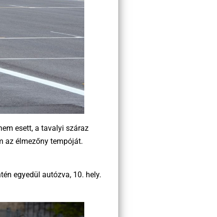
nem esett, a tavalyi száraz
am az élmezőny tempóját.
ntén egyedül autózva, 10. hely.