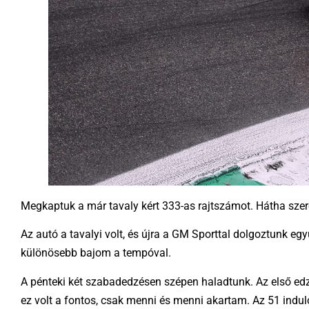
Megkaptuk a már tavaly kért 333-as rajtszámot. Hátha szere
Az autó a tavalyi volt, és újra a GM Sporttal dolgoztunk egy
különösebb bajom a tempóval.
A pénteki két szabadedzésen szépen haladtunk. Az első edz
ez volt a fontos, csak menni és menni akartam. Az 51 induló