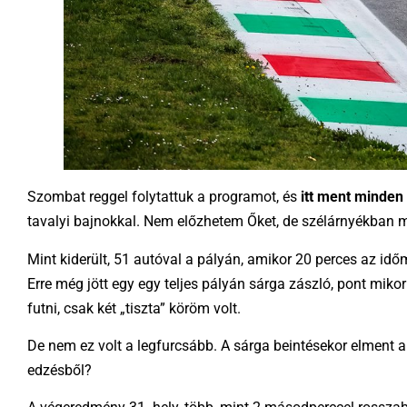
Szombat reggel folytattuk a programot, és
itt ment minden 
tavalyi bajnokkal. Nem előzhetem Őket, de szélárnyékban 
Mint kiderült, 51 autóval a pályán, amikor 20 perces az időm
Erre még jött egy egy teljes pályán sárga zászló, pont mik
futni, csak két „tiszta” köröm volt.
De nem ez volt a legfurcsább. A sárga beintésekor elment a
edzésből?