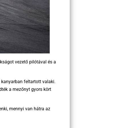
kságot vezető pilótával és a
.
 kanyarban feltartott valaki.
edték a mezőnyt gyors kört
enki, mennyi van hátra az