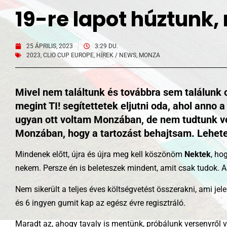
19-re lapot húztunk,
25 ÁPRILIS, 2023
3:29 DU.
2023
,
CLIO CUP EUROPE
,
HÍREK / NEWS
,
MONZA
Mivel nem találtunk és továbbra sem találunk o
megint TI! segítettetek eljutni oda, ahol anno
ugyan ott voltam Monzában, de nem tudtunk ver
Monzában, hogy a tartozást behajtsam. Lehetett
Mindenek előtt, újra és újra meg kell köszönöm
Nektek
, ho
nekem. Persze én is beleteszek mindent, amit csak tudok. 
Nem sikerült a teljes éves költségvetést összerakni, ami je
és 6 ingyen gumit kap az egész évre regisztráló.
Maradt az, ahogy tavaly is mentünk, próbálunk versenyről ve