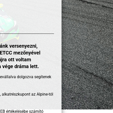
nánk versenyezni,
IA ETCC mezőnyével
jra ott voltam
a vége dráma lett.
bevállalva dolgozva segítenek
 alkatrészkupont az Alpine-tól
e EB értékelésébe számító