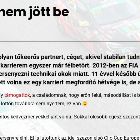
 nem jött be
lyan tőkeerős partnert, céget, akivel stabilan tud
 a karrierem egyszer már félbetört. 2012-ben az F
senyezni technikai okok miatt. 11 évvel később ú
 volna ez egy karriert megfordító hétvége is, de 
gy
támogattok
, a családomnak, hogy erőn felül, másodállást is 
A lottón továbbra sem nyertem, ez van
lentős kedvezményekkel járt volna. Sokkal olcsóbb egész szezont,
rsenyre élni. El is jutottunk az idei szezon első Clio Cup Europ