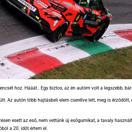
ncsét hoz. Hááát.. Egy biztos, az én autóm volt a legszebb, bá
ütt. Az autón több hajtásbeli elem cserélve lett, meg is érződött
ésen esett az eső, nem vettünk új esőgumikat, a tavaly használ
ból a 20. időt értem el.