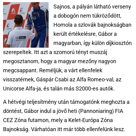
Sajnos, a pályán látható verseny
a dobogón nem tükröződött,
Homola a szlovák bajnokságban
került értékelésre, Gábor a
magyarban, így külön díjkiosztón
szerepeltek. Itt azt a szomorú tényt muszáj
megosztanom, hogy a magyar mezőny nagyon
megcsappant. Reméljük, a várt ellenfelek
visszatérnek, Gáspár Csabi az Alfa Romeo-val, az
Unicorse Alfa-ja, és talán más S2000-es autók.
A hétvégi teljesítmény után támogatónk meghozta a
döntést, Gábor indul a jövő heti (Pannoniaring) FIA
CEZ Zóna futamon, mely a Kelet-Európa Zóna
Bajnokság. Várhatóan itt már több ellenfelünk lesz.