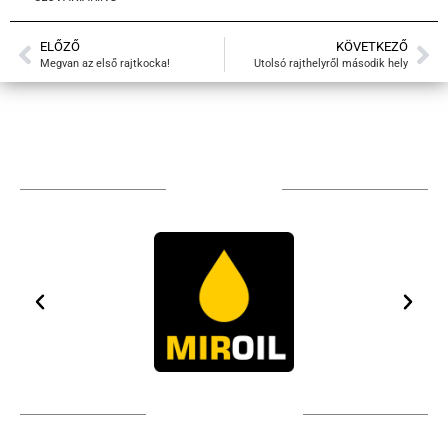
ELŐZŐ
KÖVETKEZŐ
Megvan az első rajtkocka!
Utolsó rajthelyről második hely
TÁMOGATÓIM
TOVÁBBI PARTNEREK