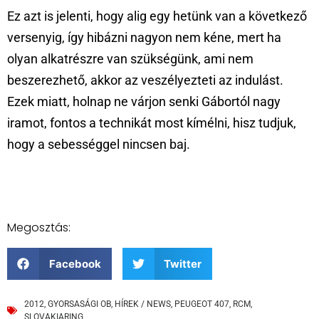
Ez azt is jelenti, hogy alig egy hetünk van a következő
versenyig, így hibázni nagyon nem kéne, mert ha
olyan alkatrészre van szükségünk, ami nem
beszerezhető, akkor az veszélyezteti az indulást.
Ezek miatt, holnap ne várjon senki Gábortól nagy
iramot, fontos a technikát most kímélni, hisz tudjuk,
hogy a sebességgel nincsen baj.
Megosztás:
Facebook
Twitter
2012
,
GYORSASÁGI OB
,
HÍREK / NEWS
,
PEUGEOT 407
,
RCM
,
SLOVAKIARING