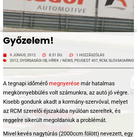
Győzelem!
9 JÚNIUS, 2012
8:31 DU.
1 HOZZÁSZÓLÁS
2012
,
GYORSASÁGI OB
,
HÍREK / NEWS
,
PEUGEOT 407
,
RCM
,
SLOVAKIARING
A tegnapi időmérő
megnyerése
már hatalmas
megkönnyebbülés volt számunkra, az autó jó végre.
Kisebb gondunk akadt a kormány-szervóval, melyet
az RCM szerelői éjszakába nyúlóan szereltek, és
reggelre sikerült megoldaniuk a problémát.
Mivel kevés nagytúrás (2000ccm fölött) nevezett, egy