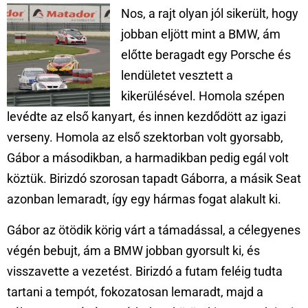
Nos, a rajt olyan jól sikerült, hogy
jobban eljött mint a BMW, ám
előtte beragadt egy Porsche és
lendületet vesztett a
kikerülésével. Homola szépen
levédte az első kanyart, és innen kezdődött az igazi
verseny. Homola az első szektorban volt gyorsabb,
Gábor a másodikban, a harmadikban pedig egál volt
köztük. Birizdó szorosan tapadt Gáborra, a másik Seat
azonban lemaradt, így egy hármas fogat alakult ki.
Gábor az ötödik körig várt a támadással, a célegyenes
végén bebujt, ám a BMW jobban gyorsult ki, és
visszavette a vezetést. Birizdó a futam feléig tudta
tartani a tempót, fokozatosan lemaradt, majd a