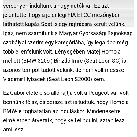
versenyen indultunk a nagy autókkal. Ez azt
jelentette, hogy a jelenlegi FIA ETCC mezőnyben
láthatott kupás Seat is egy rajtrácsra került velünk.
Igaz, nem számítunk a Magyar Gyorsasági Bajnokság
szabályai szerint egy kategóriába, így legalább még
több ellenfelünk volt. Lényegében Matej Homola
mellett (BMW 320si) Birizdó Imre (Seat Leon SC) is
azonos tempót tudott velünk, de nem volt messze
Vladimir Hybacek (Seat Leon S2000) sem.
Ez Gábor élete első álló rajtja volt a Peugeot-val, volt
bennünk félsz, és persze azt is tudtuk, hogy Homola
BMW-je foghatatlan az induláskor. Mindenesetre
elméletben átvettük, hogy kell elindulni, aztán lesz
ami lesz.