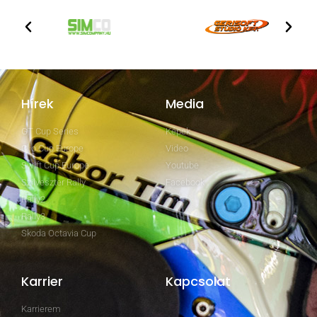
Hírek
Media
GT Cup Series
Képek
Clio Cup Europe
Video
Swift Cup Europe
Youtube
Szilveszter Rally
Facebook
Rally2
Rally3
Skoda Octavia Cup
Karrier
Kapcsolat
Karrierem