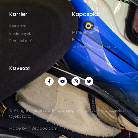
Karrier
Kapcsolat
Karrierem
Management
Eredmények
E-mail
Bemutatkozás
Telefon: +36 20 967 80 24
Kövess!
© All rights reserved. Minden jog fenntartva. | Adatkezelési
tájékoztató
Made by
*
Bedooo.com