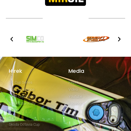
TOVÁBBI PARTNEREK
Hírek
Media
GT Cup Series
Képek
Clio Cup Europe
Video
Swift Cup Europe
Youtube
Szilveszter Rally
Facebook
Rally2
Rally3
Skoda Octavia Cup