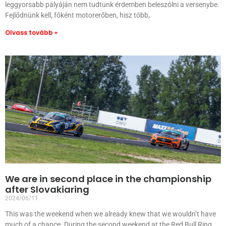
leggyorsabb pályáján nem tudtunk érdemben beleszólni a versenybe.
Fejlődnünk kell, főként motorerőben, hisz több,
Olvass tovább »
We are in second place in the championship
after Slovakiaring
2024/06/11
This was the weekend when we already knew that we wouldn’t have
much of a chance. During the second weekend at the Red Bull Ring,