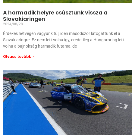
A harmadik helyre csúsztunk vissza a
Slovakiaringen
2024/08/28
Érdekes hétvégén vagyunk túl, idén másodszor látogattunk el a
Slovakiaringre. Ez nem lett volna így, eredetileg a Hungaroring lett
volna a bajnokság harmadik futama, de
Olvass tovább »