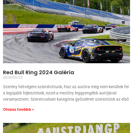
Red Bull Ring 2024 Galéria
2024/05/23
Szerény hétvégére számítottunk, hisz az autóra még nem kerültek fel
a legújabb fejlesztések, ezzel a mezőny leggyengébb autójával
versenyeztem. Szerencsésen kategória győzelmet szereztünk az első
Olvass tovább »