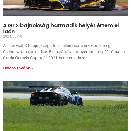
A GTX bajnokság harmadik helyét értem el
idén
2024/09/10
Az idei Eset GT bajnokság utolsó állomására érkeztünk meg
Csehországba, a kultikus Brno pályára. Itt nyertem meg 2016-ban a
Skoda Octacia Cup-ot és 2021-ben másodszor
Olvass tovább »