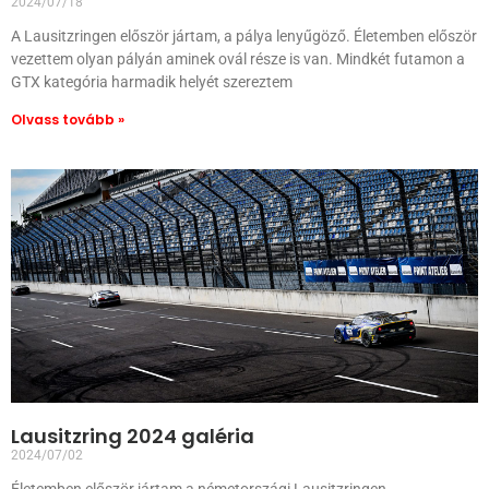
2024/07/18
A Lausitzringen először jártam, a pálya lenyűgöző. Életemben először
vezettem olyan pályán aminek ovál része is van. Mindkét futamon a
GTX kategória harmadik helyét szereztem
Olvass tovább »
Lausitzring 2024 galéria
2024/07/02