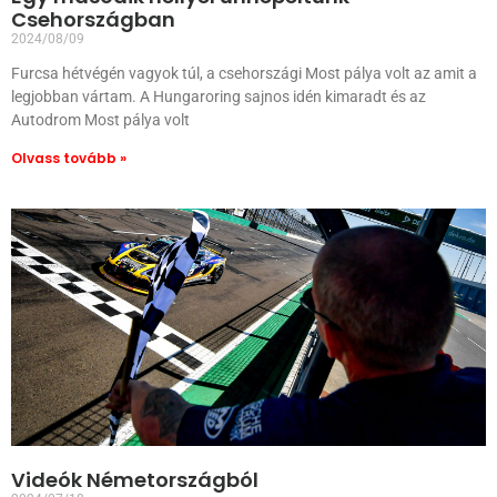
Csehországban
2024/08/09
Furcsa hétvégén vagyok túl, a csehországi Most pálya volt az amit a
legjobban vártam. A Hungaroring sajnos idén kimaradt és az
Autodrom Most pálya volt
Olvass tovább »
Videók Németországból