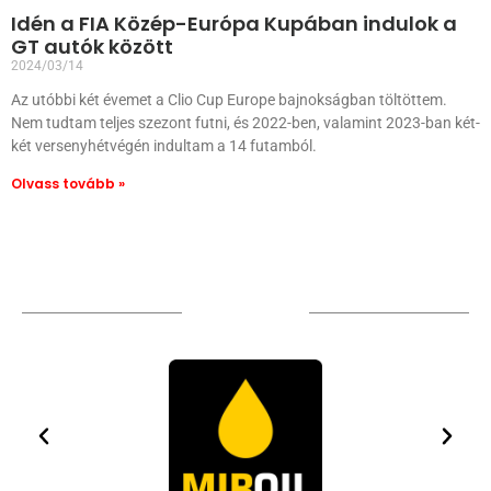
Idén a FIA Közép-Európa Kupában indulok a
GT autók között
2024/03/14
Az utóbbi két évemet a Clio Cup Europe bajnokságban töltöttem.
Nem tudtam teljes szezont futni, és 2022-ben, valamint 2023-ban két-
két versenyhétvégén indultam a 14 futamból.
Olvass tovább »
TÁMOGATÓIM