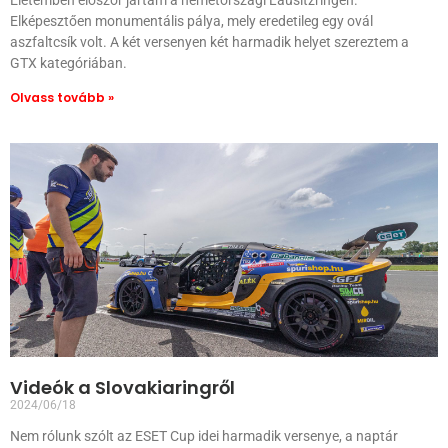
Életemben először jártam a németországi Lausitzringen.
Elképesztően monumentális pálya, mely eredetileg egy ovál
aszfaltcsík volt. A két versenyen két harmadik helyet szereztem a
GTX kategóriában.
Olvass tovább »
Videók a Slovakiaringről
2024/06/18
Nem rólunk szólt az ESET Cup idei harmadik versenye, a naptár