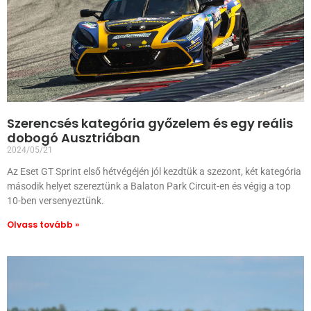
Szerencsés kategória győzelem és egy reális
dobogó Ausztriában
2024/05/21
Az Eset GT Sprint első hétvégéjén jól kezdtük a szezont, két kategória
második helyet szereztünk a Balaton Park Circuit-en és végig a top
10-ben versenyeztünk.
Olvass tovább »