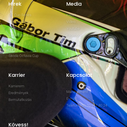
Hírek
Media
GT Cup Series
Képek
Clio Cup Europe
Video
Swift Cup Europe
Youtube
Szilveszter Rally
Facebook
Rally2
Rally3
Skoda Octavia Cup
Karrier
Kapcsolat
Karrierem
Management
Eredmények
E-mail
Bemutatkozás
Telefon: +36 20 967 80 24
Kövess!