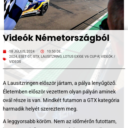
Videók Németországból
18 JÚLIUS, 2024
10:50 DE.
2024
,
ESET GT
,
GTX
,
LAUSITZRING
,
LOTUS EXIGE V6 CUP-R
,
VIDEÓK /
VIDEOS
A Lausitzringen először jártam, a pálya lenyűgöző.
Életemben először vezettem olyan pályán aminek
ovál része is van. Mindkét futamon a GTX kategória
harmadik helyét szereztem meg.
A leggyorsabb köröm. Nem az időmérőn futottam,