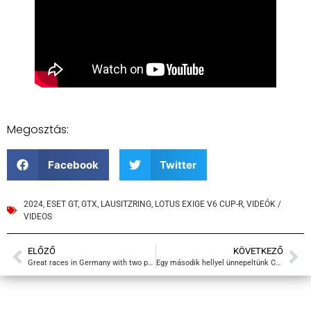
Megosztás:
Facebook
Twitter
2024
,
ESET GT
,
GTX
,
LAUSITZRING
,
LOTUS EXIGE V6 CUP-R
,
VIDEÓK /
VIDEOS
ELŐZŐ
KÖVETKEZŐ
Great races in Germany with two podium finishes.
Egy második hellyel ünnepeltünk Csehországban