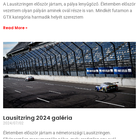
A Lausitzringen először jártam, a pálya lenyűgöző. Életemben először
vezettem olyan pályán aminek ovál része is van. Mindkét futamon a
GTX kategória harmadik helyét szereztem
Read More »
Lausitzring 2024 galéria
2024/07/02
Életemben először jártam a németországi Lausitzringen.