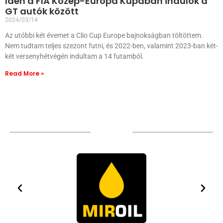
Idén a FIA Közép-Európa Kupában indulok a
GT autók között
2024/03/14
Az utóbbi két évemet a Clio Cup Europe bajnokságban töltöttem.
Nem tudtam teljes szezont futni, és 2022-ben, valamint 2023-ban két-
két versenyhétvégén indultam a 14 futamból.
Read More »
Sponsors