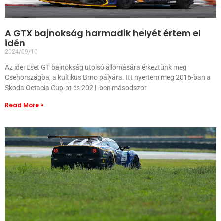
A GTX bajnokság harmadik helyét értem el
idén
2024/09/10
Az idei Eset GT bajnokság utolsó állomására érkeztünk meg
Csehországba, a kultikus Brno pályára. Itt nyertem meg 2016-ban a
Skoda Octacia Cup-ot és 2021-ben másodszor
Read More »