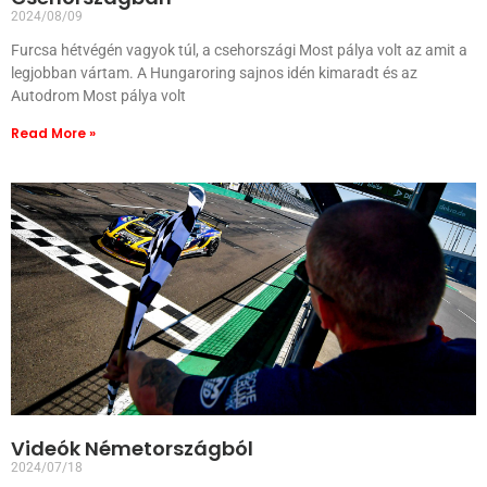
2024/08/09
Furcsa hétvégén vagyok túl, a csehországi Most pálya volt az amit a
legjobban vártam. A Hungaroring sajnos idén kimaradt és az
Autodrom Most pálya volt
Read More »
Videók Németországból
2024/07/18