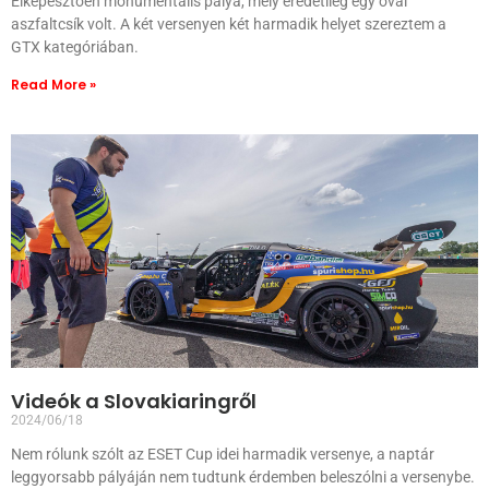
Elképesztően monumentális pálya, mely eredetileg egy ovál
aszfaltcsík volt. A két versenyen két harmadik helyet szereztem a
GTX kategóriában.
Read More »
Videók a Slovakiaringről
2024/06/18
Nem rólunk szólt az ESET Cup idei harmadik versenye, a naptár
leggyorsabb pályáján nem tudtunk érdemben beleszólni a versenybe.