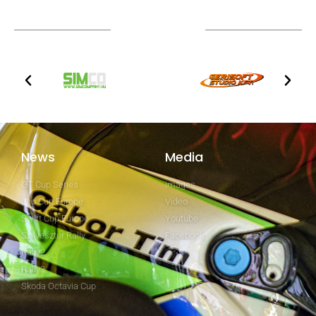
Technical partners
News
Media
GT Cup Series
Images
Clio Cup Europe
Video
Swift Cup Europe
Youtube
Szilveszter Rally
Facebook
Rally2
Rally3
Skoda Octavia Cup