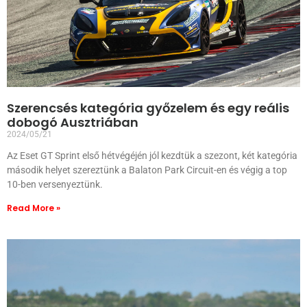
Szerencsés kategória győzelem és egy reális
dobogó Ausztriában
2024/05/21
Az Eset GT Sprint első hétvégéjén jól kezdtük a szezont, két kategória
második helyet szereztünk a Balaton Park Circuit-en és végig a top
10-ben versenyeztünk.
Read More »