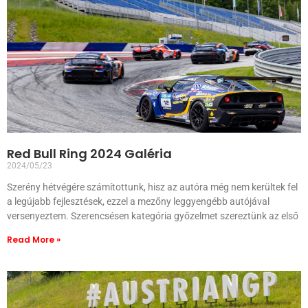
Red Bull Ring 2024 Galéria
2024/05/23
Szerény hétvégére számítottunk, hisz az autóra még nem kerültek fel
a legújabb fejlesztések, ezzel a mezőny leggyengébb autójával
versenyeztem. Szerencsésen kategória győzelmet szereztünk az első
Read More »