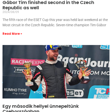
Gábor Tim finished second in the Czech
Republic as well
2024/08/09
The fifth race of the ESET Cup this year was held last weekend at the
Most circuit in the Czech Republic. Seven-time champion Tim Gábor
Read More »
Egy második hellyel ünnepeltünk
Csehországban