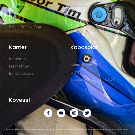
Szilveszter Rally
Facebook
Rally2
Rally3
Skoda Octavia Cup
Karrier
Kapcsolat
Karrierem
Management
Eredmények
E-mail
Bemutatkozás
Telefon: +36 20 967 80 24
Kövess!