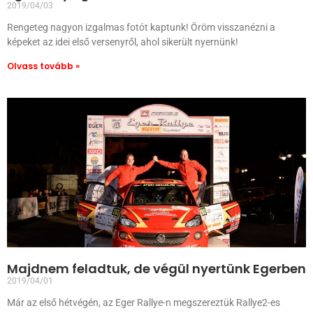
2019/04/03
Rengeteg nagyon izgalmas fotót kaptunk! Öröm visszanézni a
képeket az idei első versenyről, ahol sikerült nyernünk!
Olvass tovább »
Majdnem feladtuk, de végül nyertünk Egerben
2019/04/01
Már az első hétvégén, az Eger Rallye-n megszereztük Rallye2-es