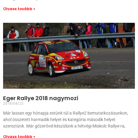
Olvass tovább »
Eger Rallye 2018 nagymozi
2018/04/23
Már lassan egy hónapja estünk túl a Rallye2 bemutatkozásunkon,
ahol összetett harmadik helyet és kategória második helyet
szereztünk. Már gőzerővel készülünk a hétvégi Miskolc Rallye-ra,
Olvass tovább »