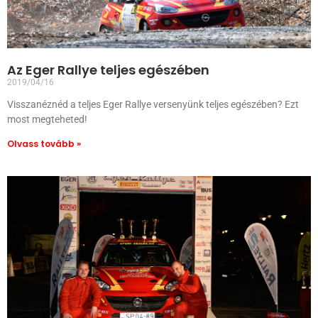
Az Eger Rallye teljes egészében
2019/04/16
Visszanéznéd a teljes Eger Rallye versenyünk teljes egészében? Ezt
most megteheted!
Olvass tovább »