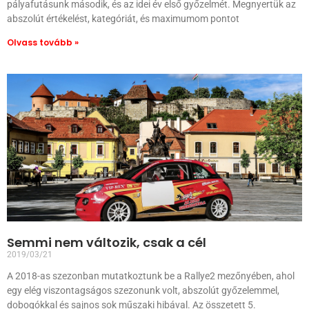
pályafutásunk második, és az idei év első győzelmét. Megnyertük az
abszolút értékelést, kategóriát, és maximumom pontot
Olvass tovább »
Semmi nem változik, csak a cél
2019/03/21
A 2018-as szezonban mutatkoztunk be a Rallye2 mezőnyében, ahol
egy elég viszontagságos szezonunk volt, abszolút győzelemmel,
dobogókkal és sajnos sok műszaki hibával. Az összetett 5.