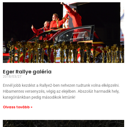
Eger Rallye galéria
2018/03/27
Ennél jobb kezdést a Rallye2-ben nehezen tudtunk volna elképzelni.
Hibamentes versenyzés, végig az elejében. Abszolút harmadik hely,
kategóriánkban pedig másodikok lettünk!
Olvass tovább »