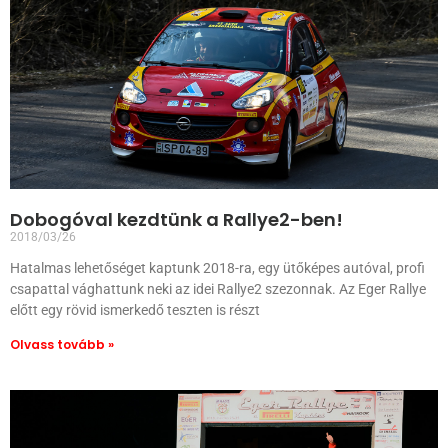
Dobogóval kezdtünk a Rallye2-ben!
2018/03/26
Hatalmas lehetőséget kaptunk 2018-ra, egy ütőképes autóval, profi
csapattal vághattunk neki az idei Rallye2 szezonnak. Az Eger Rallye
előtt egy rövid ismerkedő teszten is részt
Olvass tovább »