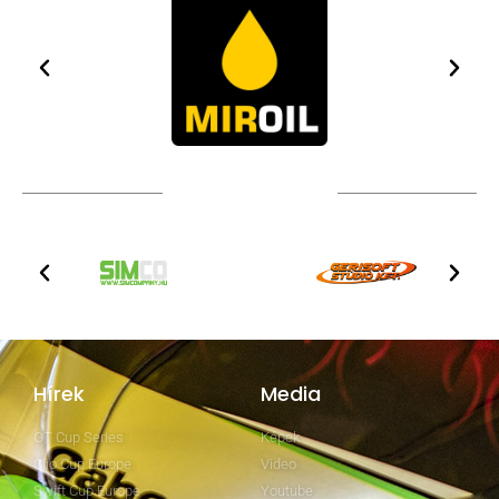
TOVÁBBI PARTNEREK
Hírek
Media
GT Cup Series
Képek
Clio Cup Europe
Video
Swift Cup Europe
Youtube