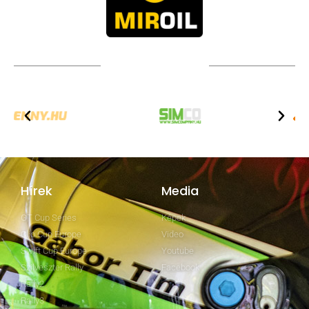
TOVÁBBI PARTNEREK
Hírek
Media
GT Cup Series
Képek
Clio Cup Europe
Video
Swift Cup Europe
Youtube
Szilveszter Rally
Facebook
Rally2
Rally3