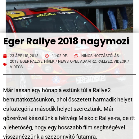
Eger Rallye 2018 nagymozi
23 ÁPRILIS, 2018
11:02 DE.
NINCS HOZZÁSZÓLÁS
2018
,
EGER RALLYE
,
HÍREK / NEWS
,
OPEL ADAM R2
,
RALLYE2
,
VIDEÓK /
VIDEOS
Már lassan egy hónapja estünk túl a Rallye2
bemutatkozásunkon, ahol összetett harmadik helyet
és kategória második helyet szereztünk. Már
gőzerővel készülünk a hétvégi Miskolc Rallye-ra, de itt
a lehetőség, hogy egy hosszabb film segítségével
visszanézzünk a szezonnyitó futamra.