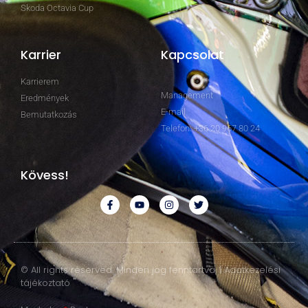
Skoda Octavia Cup
Karrier
Kapcsolat
Karrierem
Management
Eredmények
E-mail
Bemutatkozás
Telefon: +36 20 967 80 24
Kövess!
© All rights reserved. Minden jog fenntartva. | Adatkezelési
tájékoztató