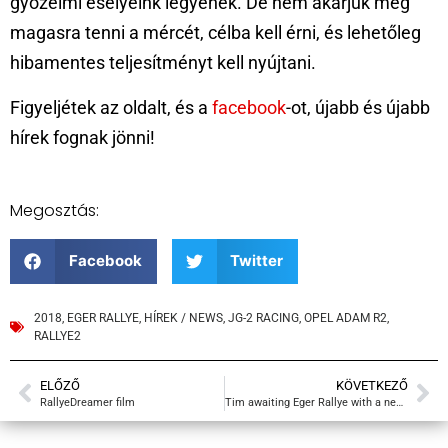
győzelmi esélyeink legyenek. De nem akarjuk még
magasra tenni a mércét, célba kell érni, és lehetőleg
hibamentes teljesítményt kell nyújtani.
Figyeljétek az oldalt, és a
facebook
-ot, újabb és újabb
hírek fognak jönni!
Megosztás:
Facebook
Twitter
2018
,
EGER RALLYE
,
HÍREK / NEWS
,
JG-2 RACING
,
OPEL ADAM R2
,
RALLYE2
ELŐZŐ
KÖVETKEZŐ
RallyeDreamer film
Tim awaiting Eger Rallye with a new car!