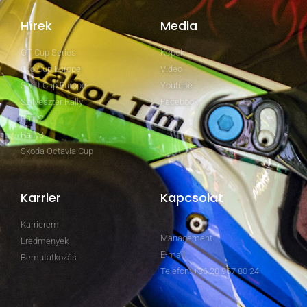
Hírek
Media
GT Cup Series
Képek
Clio Cup Europe
Video
Swift Cup Europe
Youtube
Szilveszter Rally
Facebook
Rally2
Rally3
Skoda Octavia Cup
Karrier
Kapcsolat
Karrierem
Management
Eredmények
E-mail
Bemutatkozás
Telefon: +36 20 967 80 24