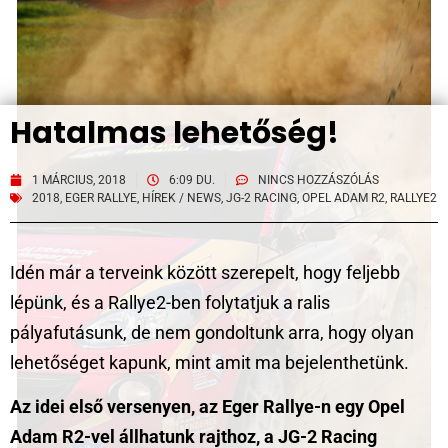
Hatalmas lehetőség!
1 MÁRCIUS, 2018
6:09 DU.
NINCS HOZZÁSZÓLÁS
2018
,
EGER RALLYE
,
HÍREK / NEWS
,
JG-2 RACING
,
OPEL ADAM R2
,
RALLYE2
Idén már a terveink között szerepelt, hogy feljebb
lépünk, és a Rallye2-ben folytatjuk a ralis
pályafutásunk, de nem gondoltunk arra, hogy olyan
lehetőséget kapunk, mint amit ma bejelenthetünk.
Az idei első versenyen, az Eger Rallye-n egy Opel
Adam R2-vel állhatunk rajthoz, a JG-2 Racing