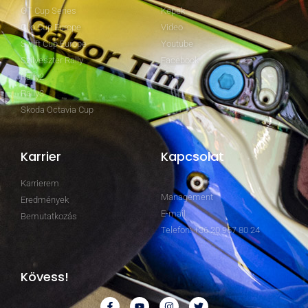
GT Cup Series
Képek
Clio Cup Europe
Video
Swift Cup Europe
Youtube
Szilveszter Rally
Facebook
Rally2
Rally3
Skoda Octavia Cup
Karrier
Kapcsolat
Karrierem
Management
Eredmények
E-mail
Bemutatkozás
Telefon: +36 20 967 80 24
Kövess!