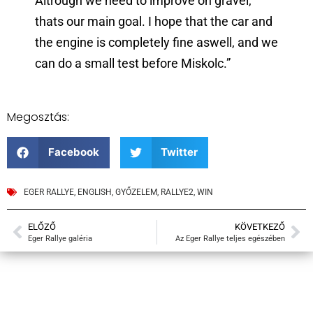
Altrough we need to improve on gravel,
thats our main goal. I hope that the car and
the engine is completely fine aswell, and we
can do a small test before Miskolc.”
Megosztás:
Facebook
Twitter
EGER RALLYE
,
ENGLISH
,
GYŐZELEM
,
RALLYE2
,
WIN
ELŐZŐ
KÖVETKEZŐ
Eger Rallye galéria
Az Eger Rallye teljes egészében