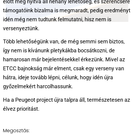
előtt még nyitva áll néhány lehetőség, és szerencsére
támogatóink bizalma is megmaradt, pedig eredményt
idén még nem tudtunk felmutatni, hisz nem is
versenyeztünk.
Több lehetőségünk van, de még semmi sem biztos,
így nem is kívánunk pletykákba bocsátkozni, de
hamarosan már bejelentésekkel érkezünk. Mivel az
ETCC bajnokság már elment, csak egy verseny van
hátra, ideje tovább lépni, célunk, hogy idén újra
győzelmekért harcolhassunk.
Ha a Peugeot project újra talpra áll, természetesen az
élvez prioritást.
Megosztás: