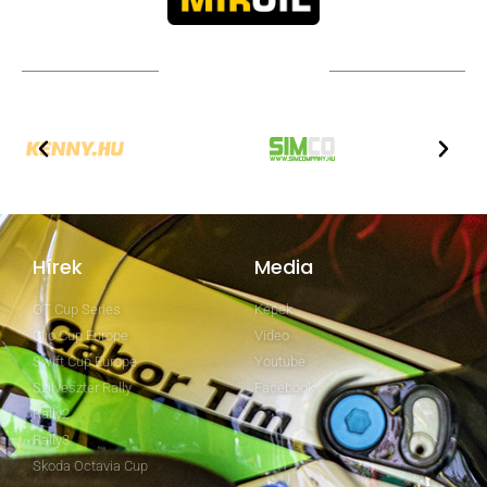
TOVÁBBI PARTNEREK
Hírek
Media
GT Cup Series
Képek
Clio Cup Europe
Video
Swift Cup Europe
Youtube
Szilveszter Rally
Facebook
Rally2
Rally3
Skoda Octavia Cup