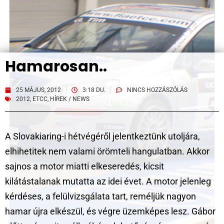
Hamarosan..
25 MÁJUS, 2012
3:18 DU.
NINCS HOZZÁSZÓLÁS
2012
,
ETCC
,
HÍREK / NEWS
A Slovakiaring-i hétvégéről jelentkeztünk utoljára,
elhihetitek nem valami örömteli hangulatban. Akkor
sajnos a motor miatti elkeseredés, kicsit
kilátástalanak mutatta az idei évet. A motor jelenleg
kérdéses, a felülvizsgálata tart, reméljük nagyon
hamar újra elkészül, és végre üzemképes lesz. Gábor