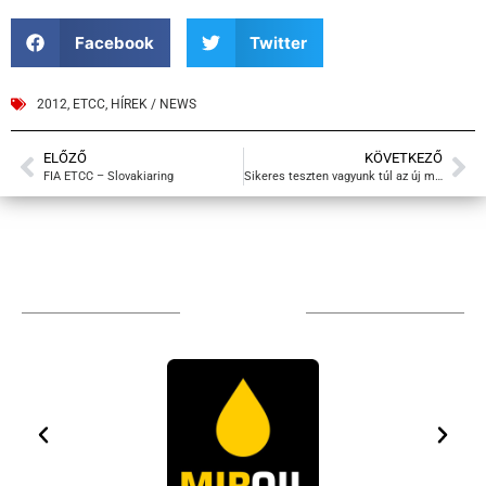
Facebook
Twitter
2012
,
ETCC
,
HÍREK / NEWS
ELŐZŐ
KÖVETKEZŐ
FIA ETCC – Slovakiaring
Sikeres teszten vagyunk túl az új motorral
TÁMOGATÓIM