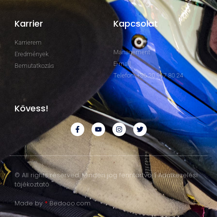
Karrier
Kapcsolat
Karrierem
Management
Eredmények
E-mail
Bemutatkozás
Telefon: +36 20 967 80 24
Kövess!
© All rights reserved. Minden jog fenntartva. | Adatkezelési
tájékoztató
Made by
*
Bedooo.com