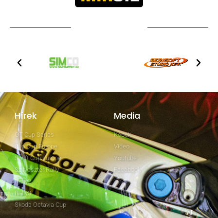
TOVÁBBI PARTNEREK
Hírek
Media
GT Cup Series
Képek
Clio Cup Europe
Video
Swift Cup Europe
Youtube
Szilveszter Rally
Facebook
Rally2
Rally3
Skoda Octavia Cup