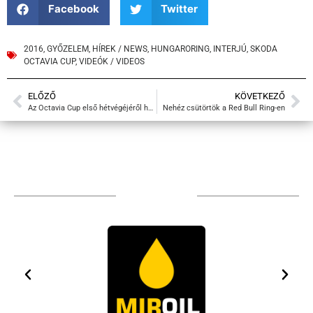
Facebook
Twitter
2016
,
GYŐZELEM
,
HÍREK / NEWS
,
HUNGARORING
,
INTERJÚ
,
SKODA
OCTAVIA CUP
,
VIDEÓK / VIDEOS
ELŐZŐ
KÖVETKEZŐ
Az Octavia Cup első hétvégéjéről hoztunk videókat
Nehéz csütörtök a Red Bull Ring-en
TÁMOGATÓIM