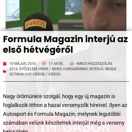
Formula Magazin interjú az
első hétvégéről
10 MÁJUS, 2016
11:44 DE.
NINCS HOZZÁSZÓLÁS
2016
,
GYŐZELEM
,
HÍREK / NEWS
,
HUNGARORING
,
INTERJÚ
,
SKODA
OCTAVIA CUP
,
VIDEÓK / VIDEOS
Nagy örömünkre szolgál, hogy egy új magazin is
foglalkozik itthon a hazai versenyzők híreivel. Ilyen az
Autosport és Formula Magazin, melynek legutóbbi
számában velünk készítettek interjút még a verseny
helyszínén.