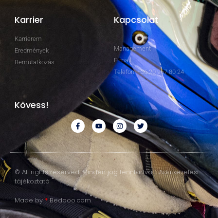
Karrier
Kapcsolat
Karrierem
Management
Eredmények
E-mail
Bemutatkozás
Telefon: +36 20 967 80 24
Kövess!
© All rights reserved. Minden jog fenntartva. | Adatkezelési
tájékoztató
Made by
*
Bedooo.com