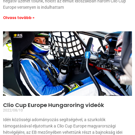
negatív üzenet tőlünk, holott az elmúlt időszakban három Clio Cup
Europe versenyen is indulhattam
Olvass tovább »
Clio Cup Europe Hungaroring videók
2022/08/10
Idén közösségi adományozás segítségével, a szurkolók
támogatásával eljutottunk a Clio Cup Europe magyarországi
hétvégéjére, az EB mezőnyében vehettünk részt a bajnokság idei