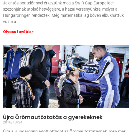
Jelentős pontelőnnyel érkeztünk meg a Swift Cup Europe idei
szezonjának utolsó hétvégéjére, a hazai versenyünkre, melyet a
Hungaroringen rendeztek. Még matematikailag bőven elbukhattuk
volna a
Olvass tovább »
Újra Örömautóztatás a gyerekeknek
2016/10/24
Újra a Hungaroring adott otthont az Örömautóztatásnak, mely már