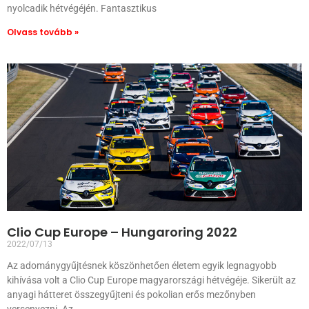
nyolcadik hétvégéjén. Fantasztikus
Olvass tovább »
Clio Cup Europe – Hungaroring 2022
2022/07/13
Az adománygyűjtésnek köszönhetően életem egyik legnagyobb
kihívása volt a Clio Cup Europe magyarországi hétvégéje. Sikerült az
anyagi hátteret összegyűjteni és pokolian erős mezőnyben