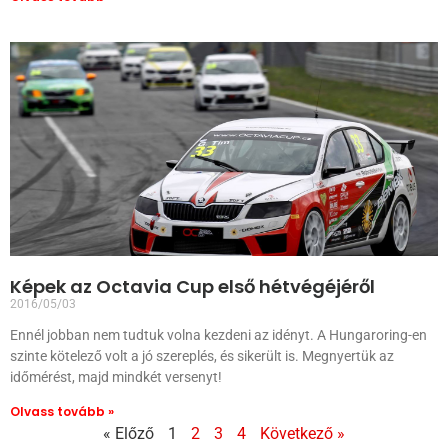
Képek az Octavia Cup első hétvégéjéről
2016/05/03
Ennél jobban nem tudtuk volna kezdeni az idényt. A Hungaroring-en
szinte kötelező volt a jó szereplés, és sikerült is. Megnyertük az
időmérést, majd mindkét versenyt!
Olvass tovább »
« Előző
1
2
3
4
Következő »