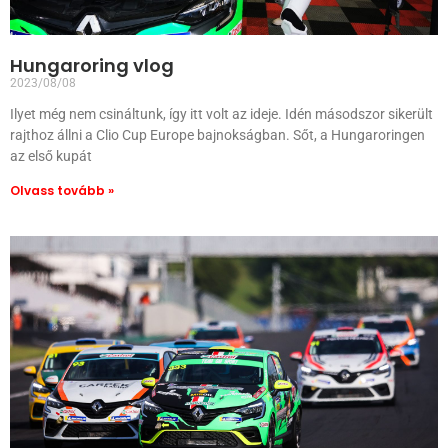
Hungaroring vlog
2023/08/08
Ilyet még nem csináltunk, így itt volt az ideje. Idén másodszor sikerült
rajthoz állni a Clio Cup Europe bajnokságban. Sőt, a Hungaroringen
az első kupát
Olvass tovább »