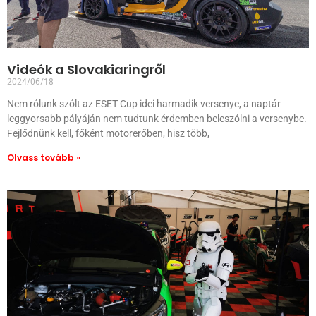
Videók a Slovakiaringről
2024/06/18
Nem rólunk szólt az ESET Cup idei harmadik versenye, a naptár
leggyorsabb pályáján nem tudtunk érdemben beleszólni a versenybe.
Fejlődnünk kell, főként motorerőben, hisz több,
Olvass tovább »