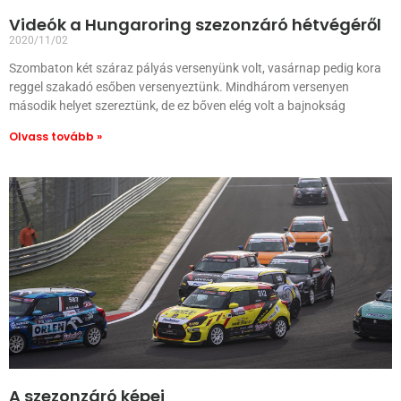
Videók a Hungaroring szezonzáró hétvégéről
2020/11/02
Szombaton két száraz pályás versenyünk volt, vasárnap pedig kora
reggel szakadó esőben versenyeztünk. Mindhárom versenyen
második helyet szereztünk, de ez bőven elég volt a bajnokság
Olvass tovább »
A szezonzáró képei