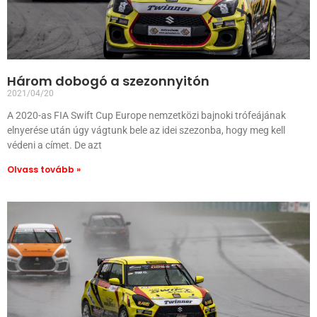
Három dobogó a szezonnyitón
2021/04/20
A 2020-as FIA Swift Cup Europe nemzetközi bajnoki trófeájának
elnyerése után úgy vágtunk bele az idei szezonba, hogy meg kell
védeni a címet. De azt
Olvass tovább »