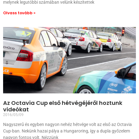
melynek legutóbbi számában velünk készítettek
Olvass tovább »
Az Octavia Cup első hétvégéjéről hoztunk
videókat
2016/05/09
Nagyszerű és egyben nagyon nehéz hétvége volt az első az Octavia
Cup-ban. Nekünk hazai pálya a Hungaroring, így a dupla győzelem
nagyon fontos volt. Nézzünk