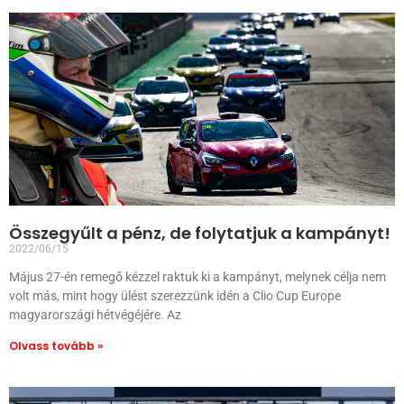
Összegyűlt a pénz, de folytatjuk a kampányt!
2022/06/15
Május 27-én remegő kézzel raktuk ki a kampányt, melynek célja nem
volt más, mint hogy ülést szerezzünk idén a Clio Cup Europe
magyarországi hétvégéjére. Az
Olvass tovább »