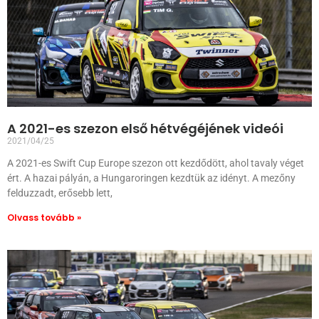
A 2021-es szezon első hétvégéjének videói
2021/04/25
A 2021-es Swift Cup Europe szezon ott kezdődött, ahol tavaly véget
ért. A hazai pályán, a Hungaroringen kezdtük az idényt. A mezőny
felduzzadt, erősebb lett,
Olvass tovább »