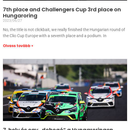
7th place and Challengers Cup 3rd place on
Hungaroring
2023/06/27
No, the title is not clickbait, we really finished the Hungarian round of
the Clio Cup Europe with a seventh place and a podium. In
Olvass tovább »
7. hely és egy „dobogó” a Hungaroringen