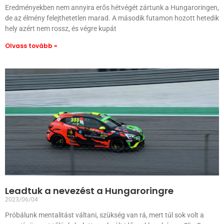
Eredményekben nem annyira erős hétvégét zártunk a Hungaroringen,
de az élmény felejthetetlen marad. A második futamon hozott hetedik
hely azért nem rossz, és végre kupát
Olvass tovább »
Leadtuk a nevezést a Hungaroringre
2023/06/04
Próbálunk mentalitást váltani, szükség van rá, mert túl sok volt a