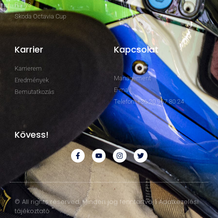
Rally3
Skoda Octavia Cup
Karrier
Kapcsolat
Karrierem
Management
Eredmények
E-mail
Bemutatkozás
Telefon: +36 20 967 80 24
Kövess!
© All rights reserved. Minden jog fenntartva. | Adatkezelési
tájékoztató