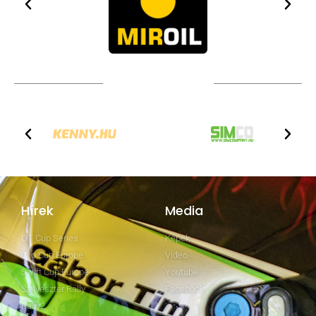
TOVÁBBI PARTNEREK
Hírek
Media
GT Cup Series
Képek
Clio Cup Europe
Video
Swift Cup Europe
Youtube
Szilveszter Rally
Facebook
Rally2