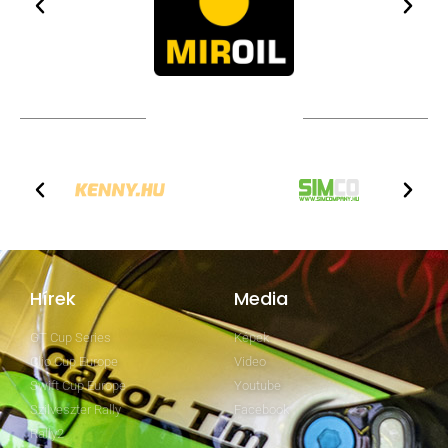
TOVÁBBI PARTNEREK
Hírek
Media
GT Cup Series
Képek
Clio Cup Europe
Video
Swift Cup Europe
Youtube
Szilveszter Rally
Facebook
Rally2