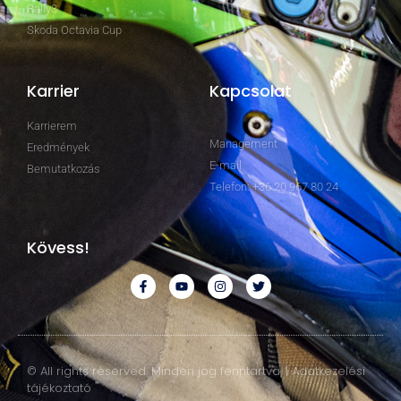
Rally3
Skoda Octavia Cup
Karrier
Kapcsolat
Karrierem
Management
Eredmények
E-mail
Bemutatkozás
Telefon: +36 20 967 80 24
Kövess!
© All rights reserved. Minden jog fenntartva. | Adatkezelési
tájékoztató