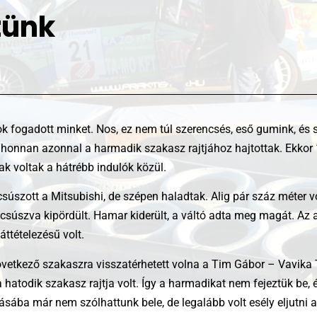
tünk
k fogadott minket. Nos, ez nem túl szerencsés, eső gumink, és sl
honnan azonnal a harmadik szakasz rajtjához hajtottak. Ekkor 1
ak voltak a hátrébb indulók közül.
úszott a Mitsubishi, de szépen haladtak. Alig pár száz méter vo
án csúszva kipördült. Hamar kiderült, a váltó adta meg magát. Az 
áttételezésű volt.
övetkező szakaszra visszatérhetett volna a Tim Gábor – Vavika 
a hatodik szakasz rajtja volt. Így a harmadikat nem fejeztük be, 
sába már nem szólhattunk bele, de legalább volt esély eljutni a 