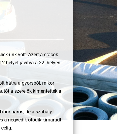
ick-ünk volt. Azért a srácok
2 helyet javítva a 32. helyen
lt hátra a gyorsból, mikor
autót a szerelők kimentették a
Tibor páros, de a szabály
és a negyedik-ötödik kimaradt.
célig.