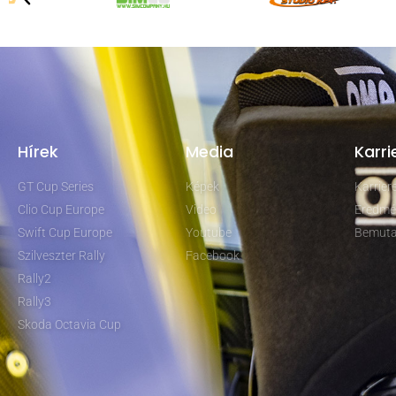
Hírek
Media
Karri
GT Cup Series
Képek
Karrie
Clio Cup Europe
Video
Eredmé
Swift Cup Europe
Youtube
Bemuta
Szilveszter Rally
Facebook
Rally2
Rally3
Skoda Octavia Cup