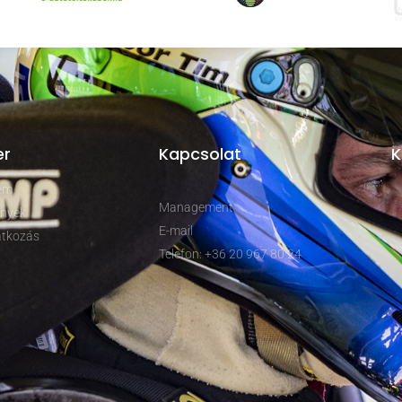
er
Kapcsolat
K
rem
Management
nyek
E-mail
tkozás
Telefon: +36 20 967 80 24