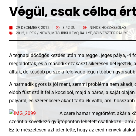
Végül, csak célba ér
29 DECEMBER, 2012
8:42 DU.
NINCS HOZZÁSZÓLÁS
2012
,
HÍREK / NEWS
,
MITSUBISHI EVO
,
RALLYE
,
SZILVESZTER RALLYE
A tegnapi döcögős kezdés után ma reggel, jeges pálya, -4 fo
megoldották, és a második szakaszt sikeresen befejezték, a
álltak, de később persze a felolvadó jégen többen gyorsabb
A harmadik gyors is jól ment, semmi probléma nem akadt, cs
előbb füst szállt fel a kocsiból, majd a páros, a saját olaj
pályáról, és szerencsére akadt tartalék váltó, ami hosszabb 
A csere hamar megtörtént, akár a k
szerint a következő gyűjtőponton lehetett csatlakozni, ami 
Ez természetesen azt jelentette, hogy az eredmények alakulá