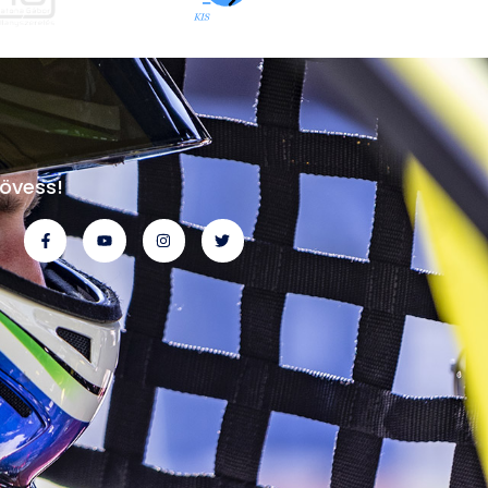
övess!