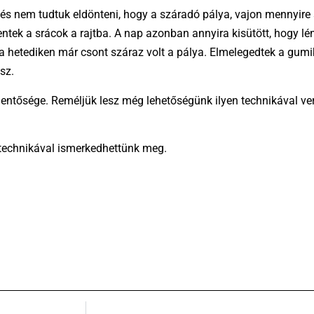
 és nem tudtuk eldönteni, hogy a száradó pálya, vajon mennyire 
tek a srácok a rajtba. A nap azonban annyira kisütött, hogy lén
n a hetediken már csont száraz volt a pálya. Elmelegedtek a gumik
sz.
 jelentősége. Reméljük lesz még lehetőségünk ilyen technikával 
technikával ismerkedhettünk meg.