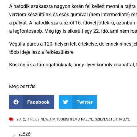
A hatodik szakaszra nagyon korán fel kellett menni a rajtra
verzióra készültünk, és esős gumival (nem intermediate) men
a pályát. A hatodik szakaszról 16. idővel jöttek ki, azonba
a legfontosabb. Még így is sikerült egy 22. idő, ami nem ros
Végül a páros a 120. helyen lett értékelve, de ennek nincs
több ideje lesz a felkészülésre.
Köszönjük a támogatónknak, hogy ilyen komoly csapattal, 
Megosztás:
Facebook
Twitter
2012
,
HÍREK / NEWS
,
MITSUBISHI EVO
,
RALLYE
,
SZILVESZTER RALLYE
ELŐZŐ