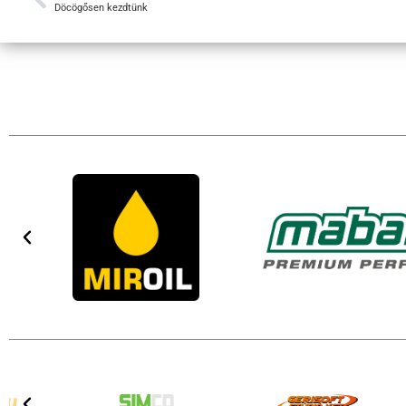
Döcögősen kezdtünk