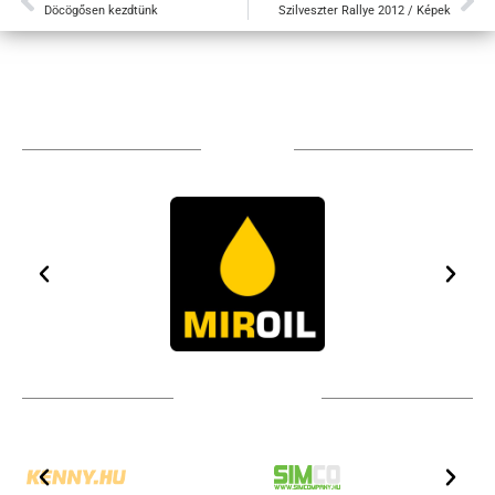
Döcögősen kezdtünk
Szilveszter Rallye 2012 / Képek
Sponsors
Technical partners