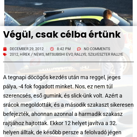
Végül, csak célba értünk
DECEMBER 29, 2012
8:42 PM
NO COMMENTS
2012
,
HÍREK / NEWS
,
MITSUBISHI EVO
,
RALLYE
,
SZILVESZTER RALLYE
A tegnapi döcögős kezdés után ma reggel, jeges
pálya, -4 fok fogadott minket. Nos, ez nem túl
szerencsés, eső gumink, és slick-ünk volt. Azért a
srácok megoldották, és a második szakaszt sikeresen
befejezték, ahonnan azonnal a harmadik szakasz
rajtjához hajtottak. Ekkor 12 helyet javítva a 32.
helyen álltak, de később persze a felolvadó jégen