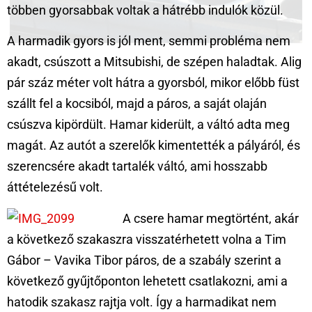
többen gyorsabbak voltak a hátrébb indulók közül.
A harmadik gyors is jól ment, semmi probléma nem
akadt, csúszott a Mitsubishi, de szépen haladtak. Alig
pár száz méter volt hátra a gyorsból, mikor előbb füst
szállt fel a kocsiból, majd a páros, a saját olaján
csúszva kipördült. Hamar kiderült, a váltó adta meg
magát. Az autót a szerelők kimentették a pályáról, és
szerencsére akadt tartalék váltó, ami hosszabb
áttételezésű volt.
A csere hamar megtörtént, akár
a következő szakaszra visszatérhetett volna a Tim
Gábor – Vavika Tibor páros, de a szabály szerint a
következő gyűjtőponton lehetett csatlakozni, ami a
hatodik szakasz rajtja volt. Így a harmadikat nem