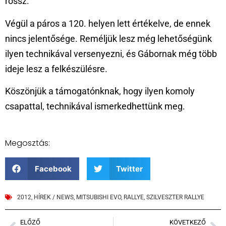
rossz.
Végül a páros a 120. helyen lett értékelve, de ennek
nincs jelentősége. Reméljük lesz még lehetőségünk
ilyen technikával versenyezni, és Gábornak még több
ideje lesz a felkészülésre.
Köszönjük a támogatónknak, hogy ilyen komoly
csapattal, technikával ismerkedhettünk meg.
Megosztás:
Facebook
Twitter
2012
,
HÍREK / NEWS
,
MITSUBISHI EVO
,
RALLYE
,
SZILVESZTER RALLYE
ELŐZŐ
KÖVETKEZŐ