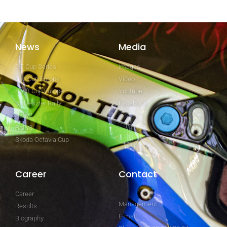
News
Media
GT Cup Series
Images
Clio Cup Europe
Video
Swift Cup Europe
Youtube
Szilveszter Rally
Facebook
Rally2
Rally3
Skoda Octavia Cup
Career
Contact
Career
Management
Results
E-mail
Biography