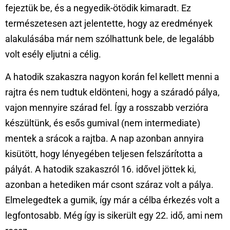
fejeztük be, és a negyedik-ötödik kimaradt. Ez
természetesen azt jelentette, hogy az eredmények
alakulásába már nem szólhattunk bele, de legalább
volt esély eljutni a célig.
A hatodik szakaszra nagyon korán fel kellett menni a
rajtra és nem tudtuk eldönteni, hogy a száradó pálya,
vajon mennyire szárad fel. Így a rosszabb verzióra
készültünk, és esős gumival (nem intermediate)
mentek a srácok a rajtba. A nap azonban annyira
kisütött, hogy lényegében teljesen felszárította a
pályát. A hatodik szakaszról 16. idővel jöttek ki,
azonban a hetediken már csont száraz volt a pálya.
Elmelegedtek a gumik, így már a célba érkezés volt a
legfontosabb. Még így is sikerült egy 22. idő, ami nem