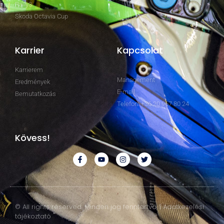
Rally3
Skoda Octavia Cup
Karrier
Kapcsolat
Karrierem
Management
Eredmények
E-mail
Bemutatkozás
Telefon: +36 20 967 80 24
Kövess!
© All rights reserved. Minden jog fenntartva. | Adatkezelési
tájékoztató