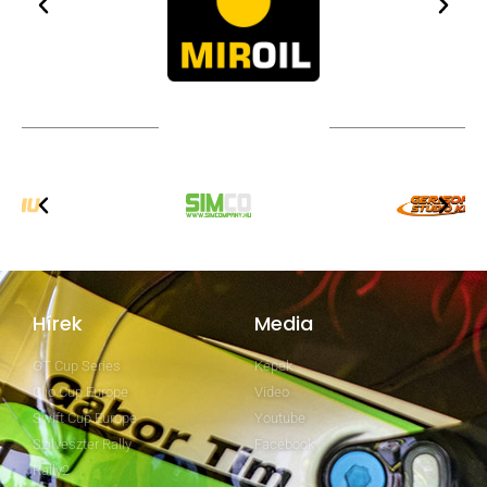
TOVÁBBI PARTNEREK
Hírek
Media
GT Cup Series
Képek
Clio Cup Europe
Video
Swift Cup Europe
Youtube
Szilveszter Rally
Facebook
Rally2