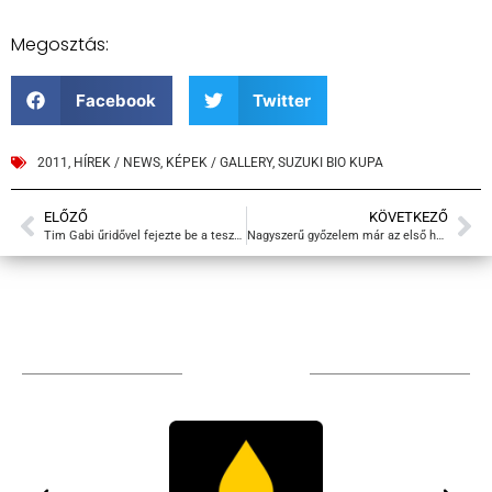
Megosztás:
Facebook
Twitter
2011
,
HÍREK / NEWS
,
KÉPEK / GALLERY
,
SUZUKI BIO KUPA
ELŐZŐ
KÖVETKEZŐ
Tim Gabi űridővel fejezte be a teszteket
Nagyszerű győzelem már az első hétvégén!
TÁMOGATÓIM