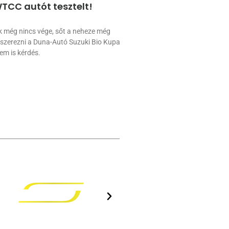
TCC autót tesztelt!
k még nincs vége, sőt a neheze még
 szerezni a Duna-Autó Suzuki Bio Kupa
em is kérdés.