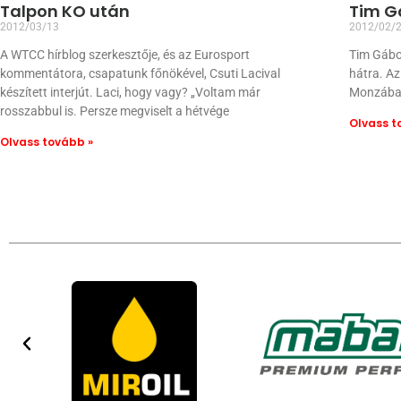
Talpon KO után
Tim G
2012/03/13
2012/02/
A WTCC hírblog szerkesztője, és az Eurosport
Tim Gábor
kommentátora, csapatunk főnökével, Csuti Lacival
hátra. A
készített interjút. Laci, hogy vagy? „Voltam már
Monzában
rosszabbul is. Persze megviselt a hétvége
Olvass t
Olvass tovább »