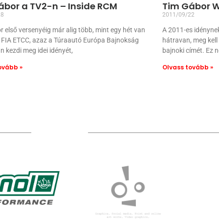
ábor a TV2-n – Inside RCM
Tim Gábor W
28
2011/09/22
 első versenyéig már alig több, mint egy hét van
A 2011-es idényne
z FIA ETCC, azaz a Túraautó Európa Bajnokság
hátravan, meg kell
 kezdi meg idei idényét,
bajnoki címét. Ez n
ovább »
Olvass tovább »
TÁMOGATÓIM