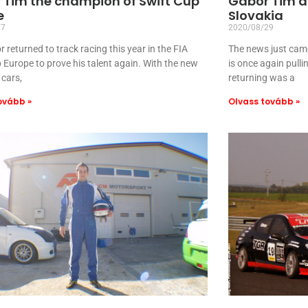
 Tim the champion of Swift Cup
Gábor Tim al
e
Slovakia
17
2020/08/29
returned to track racing this year in the FIA ​​
The news just came
 Europe to prove his talent again. With the new
is once again pulli
 cars,
returning was a
ovább »
Olvass tovább »