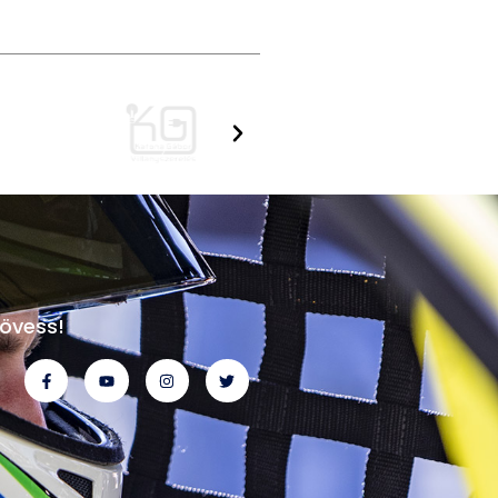
övess!