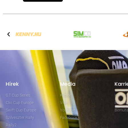
Hírek
Media
Karri
GT Cup Series
Képek
Karrie
Clio Cup Europe
Video
Eredmé
Swift Cup Europe
Youtube
Bemuta
Szilveszter Rally
Facebook
Rally2