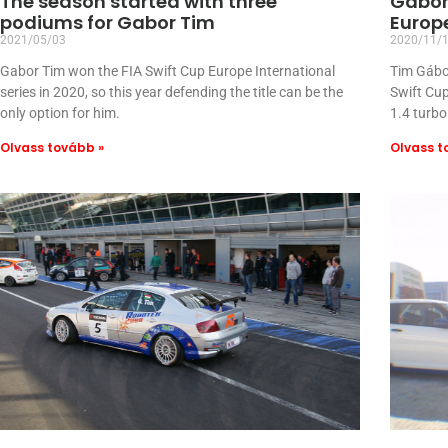
The season started with three
Gábor
podiums for Gabor Tim
Europ
2021/05/03
2020/11/
Gabor Tim won the FIA Swift Cup Europe International
Tim Gábor 
series in 2020, so this year defending the title can be the
Swift Cup
only option for him.
1.4 turbo
Olvass tovább »
Olvass t