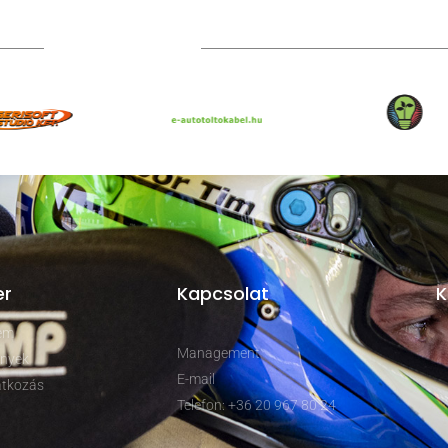
TOVÁBBI PARTNEREK
er
Kapcsolat
K
rem
Management
nyek
E-mail
tkozás
Telefon: +36 20 967 80 24