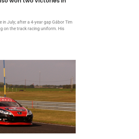
so won two victories in
 in July; after a 4-year gap Gábor Tim
ng on the track racing uniform. His