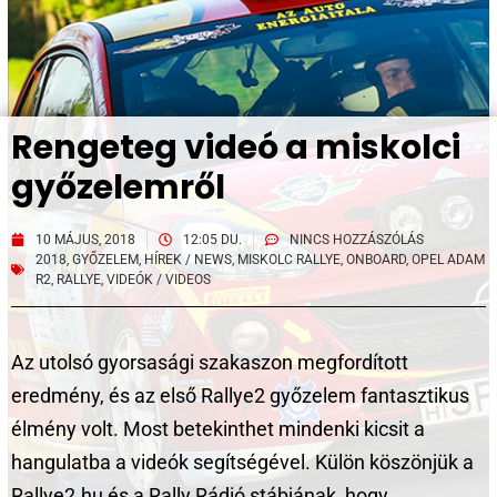
Rengeteg videó a miskolci
győzelemről
10 MÁJUS, 2018
12:05 DU.
NINCS HOZZÁSZÓLÁS
2018
,
GYŐZELEM
,
HÍREK / NEWS
,
MISKOLC RALLYE
,
ONBOARD
,
OPEL ADAM
R2
,
RALLYE
,
VIDEÓK / VIDEOS
Az utolsó gyorsasági szakaszon megfordított
eredmény, és az első Rallye2 győzelem fantasztikus
élmény volt. Most betekinthet mindenki kicsit a
hangulatba a videók segítségével. Külön köszönjük a
Rallye2.hu és a Rally Rádió stábjának, hogy