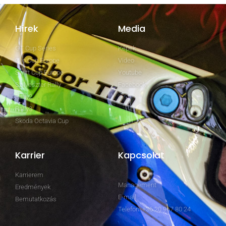
Hírek
Media
GT Cup Series
Képek
Clio Cup Europe
Video
Swift Cup Europe
Youtube
Szilveszter Rally
Facebook
Rally2
Rally3
Skoda Octavia Cup
Karrier
Kapcsolat
Karrierem
Management
Eredmények
E-mail
Bemutatkozás
Telefon: +36 20 967 80 24