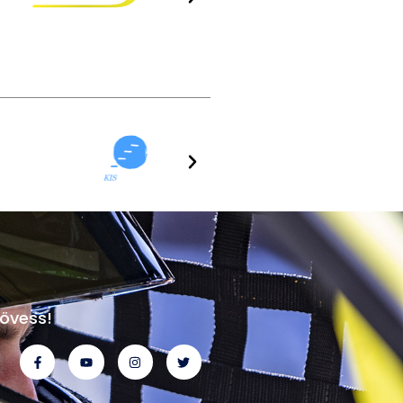
övess!