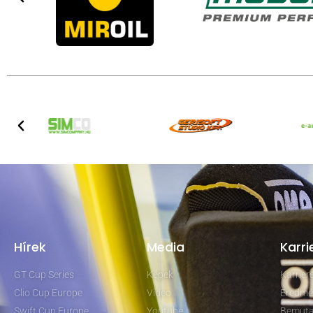
Hírek
Media
Karri
GT Cup Series
Képek
Karrie
Clio Cup Europe
Video
Eredmé
Swift Cup Europe
Youtube
Bemuta