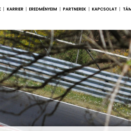
K
KARRIER
EREDMÉNYEIM
PARTNEREK
KAPCSOLAT
TÁ