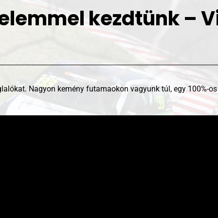
elemmel kezdtünk – V
lalókat. Nagyon kemény futamaokon vagyunk túl, egy 100%-os hé