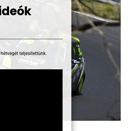
ideók
tvégét teljesítettünk.