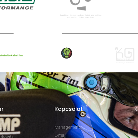
TOVÁBBI PARTNEREK
er
Kapcsolat
K
rem
Management
nyek
E-mail
tkozás