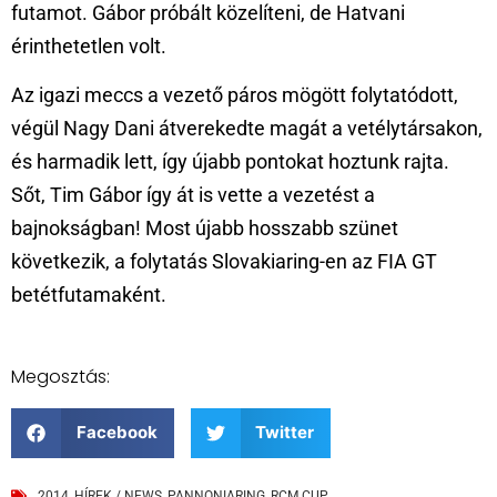
futamot. Gábor próbált közelíteni, de Hatvani
érinthetetlen volt.
Az igazi meccs a vezető páros mögött folytatódott,
végül Nagy Dani átverekedte magát a vetélytársakon,
és harmadik lett, így újabb pontokat hoztunk rajta.
Sőt, Tim Gábor így át is vette a vezetést a
bajnokságban! Most újabb hosszabb szünet
következik, a folytatás Slovakiaring-en az FIA GT
betétfutamaként.
Megosztás:
Facebook
Twitter
2014
,
HÍREK / NEWS
,
PANNONIARING
,
RCM CUP