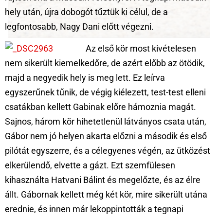
hely után, újra dobogót tűztük ki célul, de a
legfontosabb, Nagy Dani előtt végezni.
Az első kör most kivételesen
nem sikerült kiemelkedőre, de azért előbb az ötödik,
majd a negyedik hely is meg lett. Ez leírva
egyszerűnek tűnik, de végig kiélezett, test-test elleni
csatákban kellett Gabinak előre hámoznia magát.
Sajnos, három kör hihetetlenül látványos csata után,
Gábor nem jó helyen akarta előzni a második és első
pilótát egyszerre, és a célegyenes végén, az ütközést
elkerülendő, elvette a gázt. Ezt szemfülesen
kihasználta Hatvani Bálint és megelőzte, és az élre
állt. Gábornak kellett még két kör, mire sikerült utána
erednie, és innen már lekoppintották a tegnapi