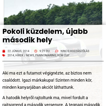
Pokoli küzdelem, újabb
második hely
22 JÚNIUS, 2014
9:21 DU.
NINCS HOZZÁSZÓLÁS
2014
,
HÍREK / NEWS
,
PANNONIARING
,
RCM CUP
Aki ma ezt a futamot végignézte, az biztos nem
csalódott. Igazi márkakupa! Szinten minden kör,
minden kanyarjában akciót láthattunk.
A hatodik helyről rajtoltunk ma, mivel fordult a
rajtsorrend a második versenyre. A tegnapi második