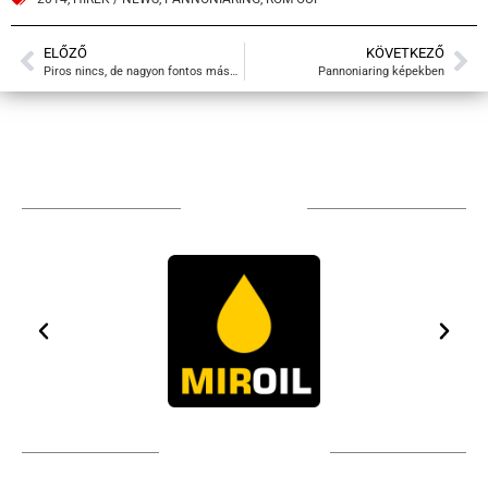
ELŐZŐ
KÖVETKEZŐ
Piros nincs, de nagyon fontos második hely az van!
Pannoniaring képekben
TÁMOGATÓIM
TOVÁBBI PARTNEREK