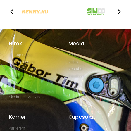
Hírek
Media
GT Cup Series
Képek
Clio Cup Europe
Video
Swift Cup Europe
Youtube
Szilveszter Rally
Facebook
Rally2
Rally3
Skoda Octavia Cup
Karrier
Kapcsolat
Karrierem