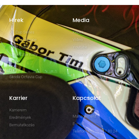
Hírek
Media
GT Cup Series
Képek
Clio Cup Europe
Video
Swift Cup Europe
Youtube
Szilveszter Rally
Facebook
Rally2
Rally3
Skoda Octavia Cup
Karrier
Kapcsolat
Karrierem
Management
Eredmények
E-mail
Bemutatkozás
Telefon: +36 20 967 80 24