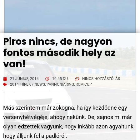
Piros nincs, de nagyon
fontos második hely az
van!
21 JÚNIUS, 2014
10:45 DU.
NINCS HOZZÁSZÓLÁS
2014
,
HÍREK / NEWS
,
PANNONIARING
,
RCM CUP
Más szerintem már zokogna, ha így kezdődne egy
versenyhétvégéje, ahogy nekünk. De, sajnos mi már
olyan edzettek vagyunk, hogy inkább azon agyaltunk
hogy álljunk fel a padlóról.