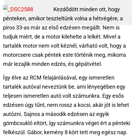
Kezdődött minden ott, hogy
pénteken, amikor teszteltünk volna a hétvégére, a
piros 33-as már az első edzésen megállt. Nem is
tudjuk miért, de a motor kilehelte a lelkét. Mivel a
tartalék motor nem volt kéznél, várható volt, hogy a
motorcsere csak péntek este történik meg, mikorra
már lezajlik minden edzés, és gépátvétel.
Így élve az RCM felajánlásával, egy ismeretlen
tartalék autóval neveztünk be, ami lényegében egy
teljesen ismeretlen autó volt számunkra. Egy esős
edzésen úgy tűnt, nem rossz a kocsi, akár jót is lehet
autózni. Sajnos a második edzésen az egyik
gömbcsukló eltört, így számunkra véget ért a pénteki
felkészül. Gábor, kemény 8 kört tett meg egész nap.