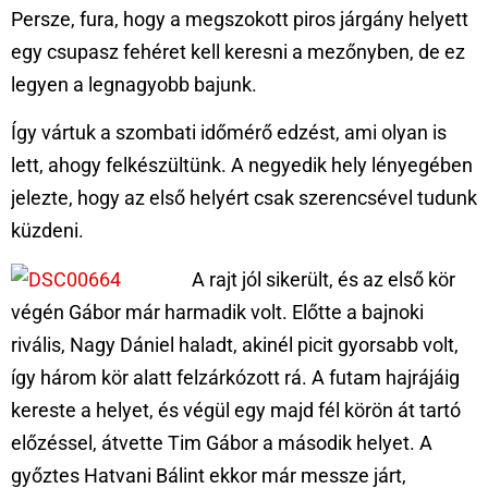
Persze, fura, hogy a megszokott piros járgány helyett
egy csupasz fehéret kell keresni a mezőnyben, de ez
legyen a legnagyobb bajunk.
Így vártuk a szombati időmérő edzést, ami olyan is
lett, ahogy felkészültünk. A negyedik hely lényegében
jelezte, hogy az első helyért csak szerencsével tudunk
küzdeni.
A rajt jól sikerült, és az első kör
végén Gábor már harmadik volt. Előtte a bajnoki
rivális, Nagy Dániel haladt, akinél picit gyorsabb volt,
így három kör alatt felzárkózott rá. A futam hajrájáig
kereste a helyet, és végül egy majd fél körön át tartó
előzéssel, átvette Tim Gábor a második helyet. A
győztes Hatvani Bálint ekkor már messze járt,