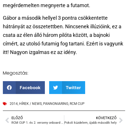
megérdemelten megnyerte a futamot.
Gábor a második hellyel 3 pontra csökkentette
hátrányát az összetettben. Nincsenek illúzióink, ez a
csata az élen álló három pilóta között, a bajnoki
címért, az utolsó futamig fog tartani. Ezért is vagyunk
itt! Nagyon izgalmas ez az idény.
Megosztás:
Facebook
Twitter
2014
,
HÍREK / NEWS
,
PANNONIARING
,
RCM CUP
ELŐZŐ
KÖVETKEZŐ
RCM CUP 1. és 2. verseny onboard közvetítés Lantos Andrással
Pokoli küzdelem, újabb második hely