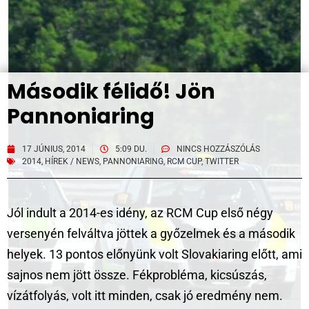
Második félidő! Jön
Pannoniaring
17 JÚNIUS, 2014
5:09 DU.
NINCS HOZZÁSZÓLÁS
2014
,
HÍREK / NEWS
,
PANNONIARING
,
RCM CUP
,
TWITTER
Jól indult a 2014-es idény, az RCM Cup első négy
versenyén felváltva jöttek a győzelmek és a második
helyek. 13 pontos előnyünk volt Slovakiaring előtt, ami
sajnos nem jött össze. Fékprobléma, kicsúszás,
vízátfolyás, volt itt minden, csak jó eredmény nem.