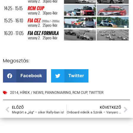
Megosztás:
Facebook
Twitter
2014
,
HÍREK / NEWS
,
PANNONIARING
,
RCM CUP
,
TWITTER
ELŐZŐ
KÖVETKEZŐ
Megtört a „jég” – siker Rally-ban is!
Onboard videók a Szirák – Vanyarc Rally-ról