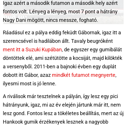
Igaz azért a második futamon a második hely azért
fontos volt. Lényeg a lényeg, most 7 pont a hátrány
Nagy Dani mögött, nincs messze, fogható.
Ráadásul ez a pálya eddig feküdt Gábornak, igaz itt a
szerencsével is hadilábon állt. Tavaly beugróként
ment itt a Suzuki Kupában
, de egyszer egy gumibálát
döntöttek elé, ami szétütötte a kocsiját, majd kilökték
a versenyből. 2011-ben a bajnoki évben egy duplát
dobott itt Gábor, azaz
mindkét futamot megnyerte
,
ilyesmi most is jó lenne.
A riválisok már tesztelnek a pályán, így lesz egy pici
hátrányunk, igaz, mi az év elején jártunk már itt, nem
lesz gond. Fontos lesz a tökéletes beállítás, mert az új
Hankook gumik érzékenyek lesznek a nagyobb