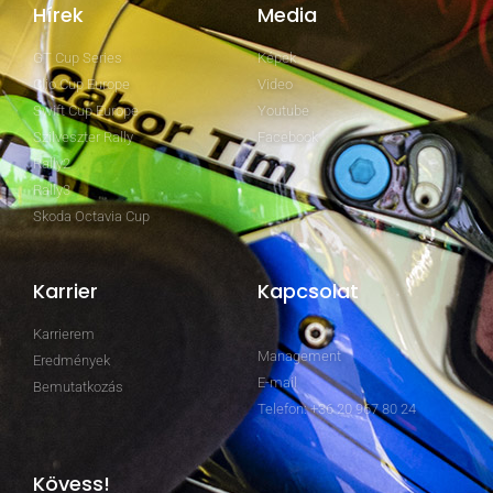
Hírek
Media
GT Cup Series
Képek
Clio Cup Europe
Video
Swift Cup Europe
Youtube
Szilveszter Rally
Facebook
Rally2
Rally3
Skoda Octavia Cup
Karrier
Kapcsolat
Karrierem
Management
Eredmények
E-mail
Bemutatkozás
Telefon: +36 20 967 80 24
Kövess!